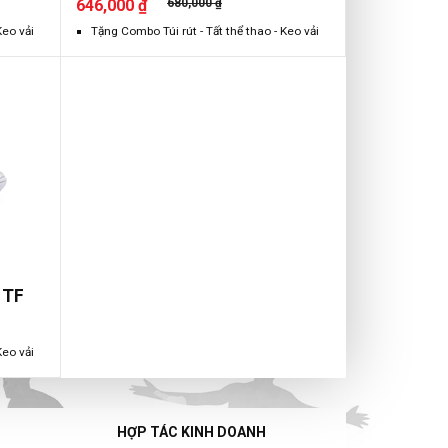
646,000 ₫
680,000 ₫
Keo vải
Tặng Combo Túi rút - Tất thể thao - Keo vải
 TF
Keo vải
HỢP TÁC KINH DOANH