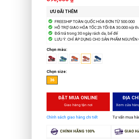
ƯU ĐÃI THÊM
FREESHIP TOÀN QUỐC HÓA ĐƠN TỪ 500.000
HỖ TRỢ GIAO HỎA TỐC 2h TỐI ĐA 30.000 nội th
Đổi trả trong 30 ngày rách da, bể đế
LƯU Ý: CHỈ ÁP DỤNG CHO SẢN PHẨM NGUYÊN 
Chọn màu:
Chọn size:
36
ĐẶT MUA ONLINE
ĐỊA CH
Giao hàng tận nơi
Xem cửa hàng
Chính sách giao hàng chi tiết
Tư vấn mua h
CHÍNH HÃNG 100%
GIAO H