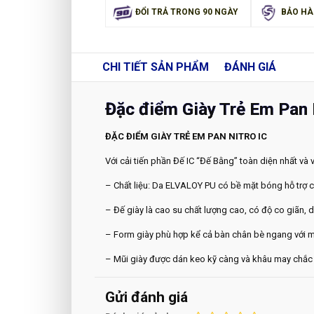
ĐỔI TRẢ TRONG 90 NGÀY
BẢO HÀ
CHI TIẾT
SẢN PHẨM
ĐÁNH GIÁ
Đặc điểm Giày Trẻ Em Pan 
ĐẶC ĐIỂM GIÀY TRẺ EM PAN NITRO IC
Với cải tiến phần Đế IC “Đế Bằng” toàn diện nhất và vư
– Chất liệu: Da ELVALOY PU có bề mặt bóng hỗ trợ ch
– Đế giày là cao su chất lượng cao, có độ co giãn, 
– Form giày phù hợp kể cả bàn chân bè ngang với mọ
– Mũi giày được dán keo kỹ càng và khâu may chắc 
Gửi đánh giá