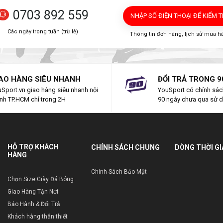
0703 892 559
NHẬP SỐ ĐIỆN THOẠI
ĐỂ KIỂM 
Các ngày trong tuần (trừ lễ)
Thông tin đơn hàng, lịch sử mua h
AO HÀNG SIÊU NHANH
ĐỔI TRẢ TRONG 9
Sport.vn giao hàng siêu nhanh nội
YouSport có chính sách
nh TP.HCM chỉ trong 2H
90 ngày chưa qua sử 
HỖ TRỢ KHÁCH
CHÍNH SÁCH CHUNG
DÒNG THỜI G
HÀNG
Chính Sách Bảo Mật
Chọn Size Giày Đá Bóng
Giao Hàng Tận Nơi
Bảo Hành & Đổi Trả
Khách hàng thân thiết