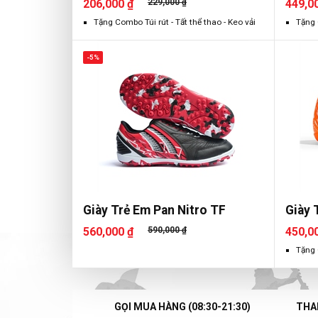
206,000 ₫
229,000 ₫
449,0
Tặng Combo Túi rút - Tất thể thao - Keo vải
Tặng 
-5%
Giày Trẻ Em Pan Nitro TF
Giày 
560,000 ₫
590,000 ₫
450,0
Tặng 
GỌI MUA HÀNG (08:30-21:30)
THAN