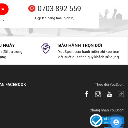
0703 892 559
TRA
Hợp tác hàng hóa, dịch vụ
àng
0 NGÀY
BẢO HÀNH TRỌN ĐỜI
 đổi trả trong
YouSport bảo hành miễn phí keo trọn
dụng
đời suốt quá trình quý khách sử dụng
IAN FACEBOOK
Theo dõi YouSport
Chứng nhận YouSport