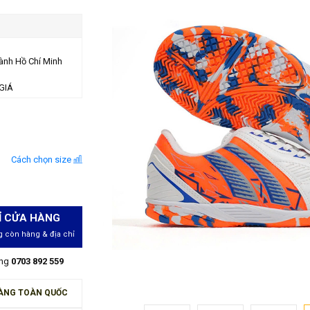
ành Hồ Chí Minh
GIÁ
Cách chọn size
Ỉ CỬA HÀNG
 còn hàng & địa chỉ
àng
0703 892 559
ÀNG TOÀN QUỐC