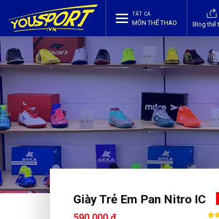
TẤT CẢ
MÔN THỂ THAO
Blog thể 
Giày Trẻ Em Pan Nitro IC
590,000 ₫