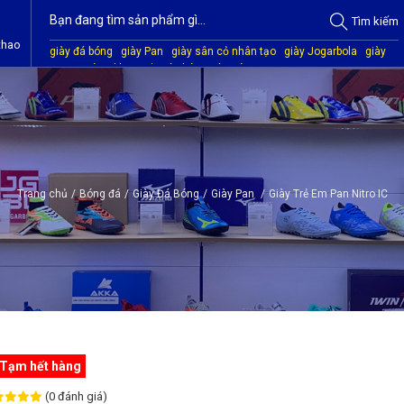
Tìm
kiếm
thao
giày đá bóng
giày Pan
giày sân cỏ nhân tạo
giày Jogarbola
giày
Mitre
giày Akka
quần áo bóng đá
giày Kamito
Trang chủ
/
Bóng đá
/
Giày Đá Bóng
/
Giày Pan
/
Giày Trẻ Em Pan Nitro IC
Tạm hết hàng
(0 đánh giá)