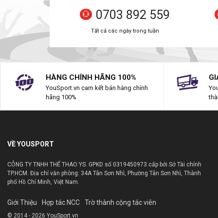
0703 892 559
Tất cả các ngày trong tuần
HÀNG CHÍNH HÃNG 100%
GI
YouSport.vn cam kết bán hàng chính
You
hãng 100%
thà
VỀ YOUSPORT
CÔNG TY TNHH THỂ THAO YS. GPKD số 0319450973 cấp bởi Sở Tài chính
TP.HCM. Địa chỉ văn phòng: 34A Tân Sơn Nhì, Phường Tân Sơn Nhì, Thành
phố Hồ Chí Minh, Việt Nam.
Giới Thiệu
Hợp tác NCC
Trờ thành cộng tác viên
© 2014 - 2026 YouSport.vn