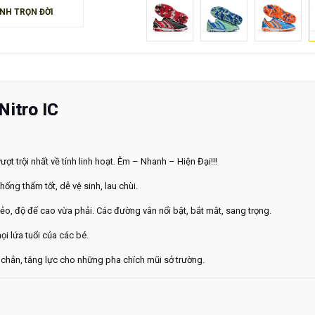
NH TRỌN ĐỜI
Nitro IC
ợt trội nhất về tính linh hoạt. Êm – Nhanh – Hiện Đại!!!
ống thấm tốt, dễ vệ sinh, lau chùi.
dẻo, độ đế cao vừa phải. Các đường vân nổi bật, bắt mắt, sang trọng.
i lứa tuổi của các bé.
chắn, tăng lực cho những pha chích mũi sở trường.