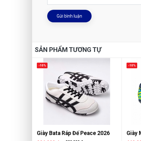
Gửi bình luận
SẢN PHẨM TƯƠNG TỰ
-10%
-10%
Giày Bata Ráp Đế Peace 2026
Giày 