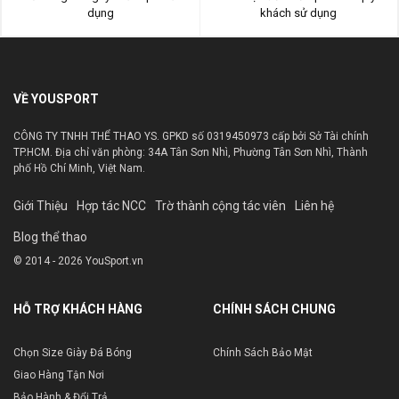
dụng
khách sử dụng
VỀ YOUSPORT
CÔNG TY TNHH THỂ THAO YS. GPKD số 0319450973 cấp bởi Sở Tài chính
TP.HCM. Địa chỉ văn phòng: 34A Tân Sơn Nhì, Phường Tân Sơn Nhì, Thành
phố Hồ Chí Minh, Việt Nam.
Giới Thiệu
Hợp tác NCC
Trờ thành cộng tác viên
Liên hệ
Blog thể thao
© 2014 - 2026 YouSport.vn
HỖ TRỢ KHÁCH HÀNG
CHÍNH SÁCH CHUNG
Chọn Size Giày Đá Bóng
Chính Sách Bảo Mật
Giao Hàng Tận Nơi
Bảo Hành & Đổi Trả