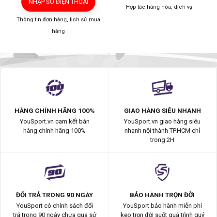
NHẬP SỐ ĐIỆN THOẠI
Hợp tác hàng hóa, dịch vụ
Thông tin đơn hàng, lịch sử mua
hàng
HÀNG CHÍNH HÃNG 100%
GIAO HÀNG SIÊU NHANH
YouSport.vn cam kết bán
YouSport.vn giao hàng siêu
hàng chính hãng 100%
nhanh nội thành TP.HCM chỉ
trong 2H
ĐỔI TRẢ TRONG 90 NGÀY
BẢO HÀNH TRỌN ĐỜI
YouSport có chính sách đổi
YouSport bảo hành miễn phí
trả trong 90 ngày chưa qua sử
keo trọn đời suốt quá trình quý