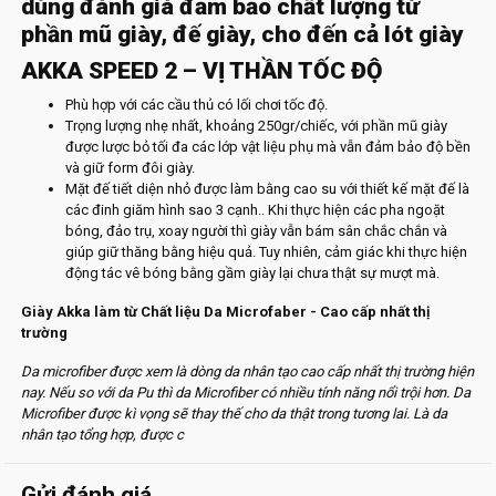
dùng đánh giá đảm bảo chất lượng từ
phần mũ giày, đế giày, cho đến cả lót giày
AKKA SPEED 2 – VỊ THẦN TỐC ĐỘ
Phù hợp với các cầu thủ có lối chơi tốc độ.
Trọng lượng nhẹ nhất, khoảng 250gr/chiếc, với phần mũ giày
được lược bỏ tối đa các lớp vật liệu phụ mà vẫn đảm bảo độ bền
và giữ form đôi giày.
Mặt đế tiết diện nhỏ được làm bằng cao su với thiết kế mặt đế là
các đinh giăm hình sao 3 cạnh.. Khi thực hiện các pha ngoặt
bóng, đảo trụ, xoay người thì giày vẫn bám sân chắc chắn và
giúp giữ thăng bằng hiệu quả. Tuy nhiên, cảm giác khi thực hiện
động tác vê bóng bằng gầm giày lại chưa thật sự mượt mà.
Giày Akka làm từ Chất liệu Da Microfaber - Cao cấp nhất thị
trường
Da microfiber được xem là dòng da nhân tạo cao cấp nhất thị trường hiện
nay. Nếu so với da Pu thì da Microfiber có nhiều tính năng nổi trội hơn. Da
Microfiber được kì vọng sẽ thay thế cho da thật trong tương lai.
Là da
nhân tạo tổng hợp, được c
Gửi đánh giá