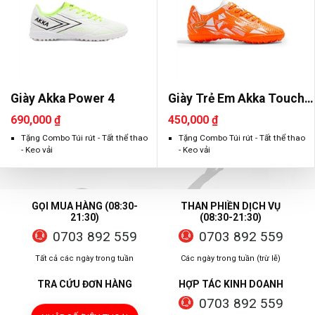
Giày Akka Power 4
Giày Trẻ Em Akka Touch
1.0 TF
690,000 ₫
450,000 ₫
Tặng Combo Túi rút - Tất thể thao
Tặng Combo Túi rút - Tất thể thao
- Keo vải
- Keo vải
GỌI MUA HÀNG (08:30-
THAN PHIỀN DỊCH VỤ
21:30)
(08:30-21:30)
0703 892 559
0703 892 559
Tất cả các ngày trong tuần
Các ngày trong tuần (trừ lễ)
TRA CỨU ĐƠN HÀNG
HỢP TÁC KINH DOANH
0703 892 559