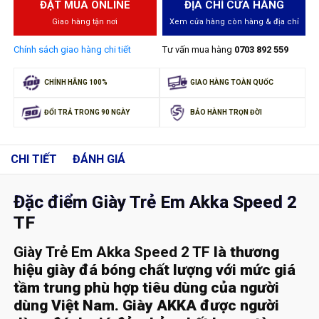
ĐẶT MUA ONLINE
ĐỊA CHỈ CỬA HÀNG
Giao hàng tận nơi
Xem cửa hàng còn hàng & địa chỉ
Chính sách giao hàng chi tiết
Tư vấn mua hàng
0703 892 559
CHÍNH HÃNG 100%
GIAO HÀNG TOÀN QUỐC
ĐỔI TRẢ TRONG 90 NGÀY
BẢO HÀNH TRỌN ĐỜI
CHI TIẾT
ĐÁNH GIÁ
Đặc điểm Giày Trẻ Em Akka Speed 2
TF
Giày Trẻ Em Akka Speed 2 TF
là thương
hiệu giày đá bóng chất lượng với mức giá
tầm trung phù hợp tiêu dùng của người
dùng Việt Nam. Giày AKKA được người