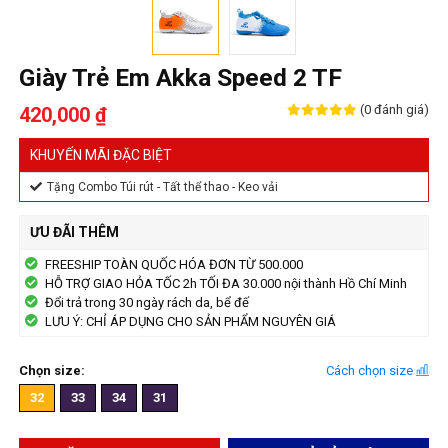
Giày Trẻ Em Akka Speed 2 TF
(0 đánh giá)
420,000 ₫
KHUYẾN MÃI ĐẶC BIỆT
Tặng Combo Túi rút - Tất thể thao - Keo vải
ƯU ĐÃI THÊM
FREESHIP TOÀN QUỐC HÓA ĐƠN TỪ 500.000
HỖ TRỢ GIAO HỎA TỐC 2h TỐI ĐA 30.000 nội thành Hồ Chí Minh
Đổi trả trong 30 ngày rách da, bể đế
LƯU Ý: CHỈ ÁP DỤNG CHO SẢN PHẨM NGUYÊN GIÁ
Chọn size:
Cách chọn size
32
33
34
31