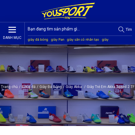
Tìm
DANH MỤC
giày đá bóng
giày Pan
giày sân cỏ nhân tạo
giày
Jogarbola
giày Mitre
giày Akka
quần áo bóng đá
giày
Kamito
Trang chủ
/
Bóng đá
/
Giày Đá Bóng
/
Giày Akka
/
Giày Trẻ Em Akka Speed 2 TF