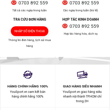
0703 892 559
0703 892 559
Tất cả các ngày trong tuần
Các ngày trong tuần (trừ lễ)
TRA CỨU ĐƠN HÀNG
HỢP TÁC KINH DOANH
0703 892 559
NHẬP SỐ ĐIỆN THOẠI
Hợp tác hàng hóa, dịch vụ
Thông tin đơn hàng, lịch sử mua
hàng
HÀNG CHÍNH HÃNG 100%
GIAO HÀNG SIÊU NHANH
YouSport.vn cam kết bán
YouSport.vn giao hàng siêu
hàng chính hãng 100%
nhanh nội thành TP.HCM chỉ
trong 2H