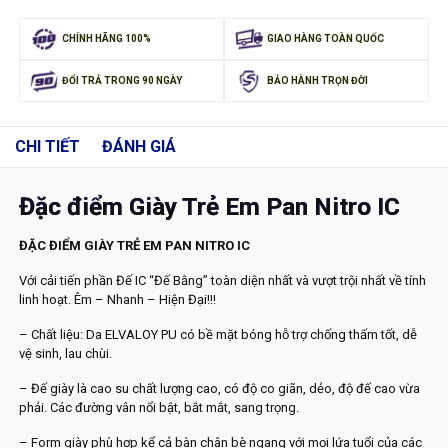
CHÍNH HÃNG 100%
GIAO HÀNG TOÀN QUỐC
ĐỔI TRẢ TRONG 90 NGÀY
BẢO HÀNH TRỌN ĐỜI
CHI TIẾT
ĐÁNH GIÁ
Đặc điểm Giày Trẻ Em Pan Nitro IC
ĐẶC ĐIỂM GIÀY TRẺ EM PAN NITRO IC
Với cải tiến phần Đế IC “Đế Bằng” toàn diện nhất và vượt trội nhất về tính
linh hoạt. Êm – Nhanh – Hiện Đại!!!
– Chất liệu: Da ELVALOY PU có bề mặt bóng hỗ trợ chống thấm tốt, dễ
vệ sinh, lau chùi.
– Đế giày là cao su chất lượng cao, có độ co giãn, dẻo, độ đế cao vừa
phải. Các đường vân nổi bật, bắt mắt, sang trọng.
– Form giày phù hợp kể cả bàn chân bè ngang với mọi lứa tuổi của các