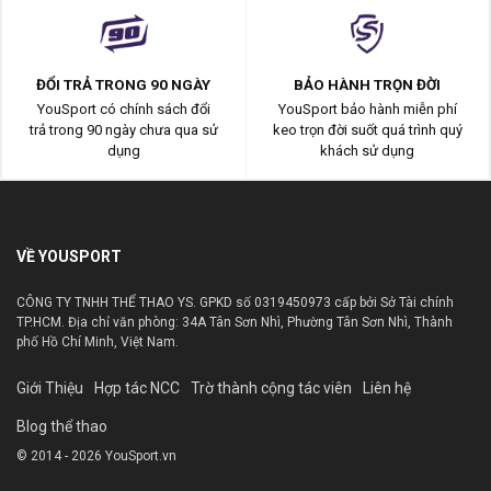
ĐỔI TRẢ TRONG 90 NGÀY
BẢO HÀNH TRỌN ĐỜI
YouSport có chính sách đổi
YouSport bảo hành miễn phí
trả trong 90 ngày chưa qua sử
keo trọn đời suốt quá trình quý
dụng
khách sử dụng
VỀ YOUSPORT
CÔNG TY TNHH THỂ THAO YS. GPKD số 0319450973 cấp bởi Sở Tài chính
TP.HCM. Địa chỉ văn phòng: 34A Tân Sơn Nhì, Phường Tân Sơn Nhì, Thành
phố Hồ Chí Minh, Việt Nam.
Giới Thiệu
Hợp tác NCC
Trờ thành cộng tác viên
Liên hệ
Blog thể thao
© 2014 - 2026 YouSport.vn