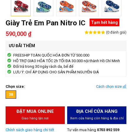
Giày Trẻ Em Pan Nitro IC
Tạm hết hàng
(0 đánh giá)
590,000 ₫
ƯU ĐÃI THÊM
FREESHIP TOÀN QUỐC HÓA ĐƠN TỪ 500.000
HỖ TRỢ GIAO HỎA TỐC 2h TỐI ĐA 30.000 nội thành Hồ Chí Minh
Đổi trả trong 30 ngày rách da, bể đế
LƯU Ý: CHỈ ÁP DỤNG CHO SẢN PHẨM NGUYÊN GIÁ
Chọn size:
Cách chọn size
38
ĐẶT MUA ONLINE
ĐỊA CHỈ CỬA HÀNG
Giao hàng tận nơi
Xem cửa hàng còn hàng & địa chỉ
Chính sách giao hàng chi tiết
Tư vấn mua hàng
0703 892 559