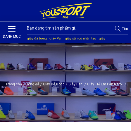
Tìm
DANH MỤC
giày đá bóng
giày Pan
giày sân cỏ nhân tạo
giày
Jogarbola
giày Mitre
giày Akka
quần áo bóng đá
giày
Kamito
Trang chủ
/
Bóng đá
/
Giày Đá Bóng
/
Giày Pan
/
Giày Trẻ Em Pan Nitro IC