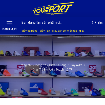
Tìm
DANH MỤC
giày đá bóng
giày Pan
giày sân cỏ nhân tạo
giày
Jogarbola
giày Mitre
giày Akka
quần áo bóng đá
giày
Kamito
Trang chủ
/
Bóng đá
/
Giày Đá Bóng
/
Giày Akka
/
Giày Trẻ Em Akka Touch 1.0 TF