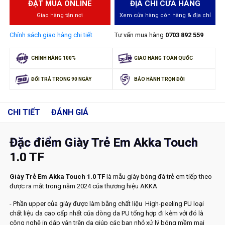
ĐẶT MUA ONLINE
ĐỊA CHỈ CỬA HÀNG
Giao hàng tận nơi
Xem cửa hàng còn hàng & địa chỉ
Chính sách giao hàng chi tiết
Tư vấn mua hàng
0703 892 559
CHÍNH HÃNG 100%
GIAO HÀNG TOÀN QUỐC
ĐỔI TRẢ TRONG 90 NGÀY
BẢO HÀNH TRỌN ĐỜI
CHI TIẾT
ĐÁNH GIÁ
Đặc điểm Giày Trẻ Em Akka Touch
1.0 TF
Giày Trẻ Em Akka Touch 1.0 TF
là mẫu giày bóng đá trẻ em tiếp theo
được ra mắt trong năm 2024 của thương hiệu AKKA
- Phần upper của giày được làm bằng chất liệu High-peeling PU loại
chất liệu da cao cấp nhất của dòng da PU tổng hợp đi kèm với đó là
công nghệ in dập vân trên da giúp các bạn nhỏ xử lý bóng mềm mại