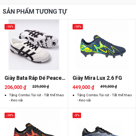
SẢN PHẨM TƯƠNG TỰ
-10%
-10%
Giày Bata Ráp Đế Peace
Giày Mira Lux 2.6 FG
2026
206,000 ₫
229,000 ₫
449,000 ₫
499,000 ₫
Tặng Combo Túi rút - Tất thể thao
Tặng Combo Túi rút - Tất thể thao
- Keo vải
- Keo vải
-10%
-5%