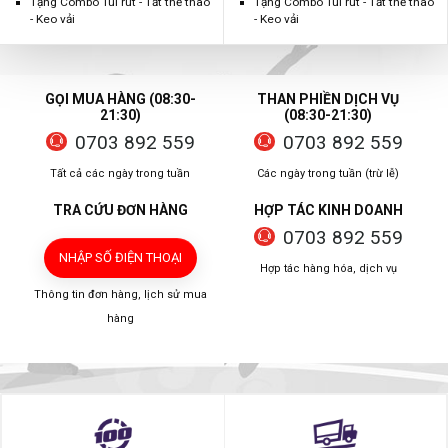
Tặng Combo Túi rút - Tất thể thao
Tặng Combo Túi rút - Tất thể thao
- Keo vải
- Keo vải
GỌI MUA HÀNG (08:30-
THAN PHIỀN DỊCH VỤ
21:30)
(08:30-21:30)
0703 892 559
0703 892 559
Tất cả các ngày trong tuần
Các ngày trong tuần (trừ lễ)
TRA CỨU ĐƠN HÀNG
HỢP TÁC KINH DOANH
0703 892 559
NHẬP SỐ ĐIỆN THOẠI
Hợp tác hàng hóa, dịch vụ
Thông tin đơn hàng, lịch sử mua
hàng