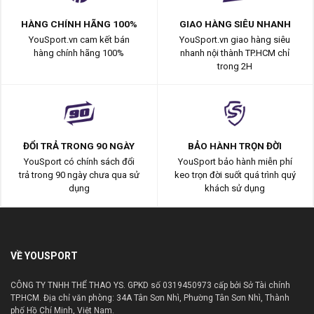
HÀNG CHÍNH HÃNG 100%
GIAO HÀNG SIÊU NHANH
YouSport.vn cam kết bán
YouSport.vn giao hàng siêu
hàng chính hãng 100%
nhanh nội thành TP.HCM chỉ
trong 2H
ĐỔI TRẢ TRONG 90 NGÀY
BẢO HÀNH TRỌN ĐỜI
YouSport có chính sách đổi
YouSport bảo hành miễn phí
trả trong 90 ngày chưa qua sử
keo trọn đời suốt quá trình quý
dụng
khách sử dụng
VỀ YOUSPORT
CÔNG TY TNHH THỂ THAO YS. GPKD số 0319450973 cấp bởi Sở Tài chính
TP.HCM. Địa chỉ văn phòng: 34A Tân Sơn Nhì, Phường Tân Sơn Nhì, Thành
phố Hồ Chí Minh, Việt Nam.