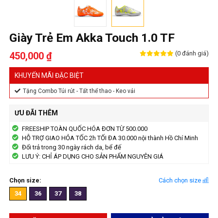
Giày Trẻ Em Akka Touch 1.0 TF
(0 đánh giá)
450,000 ₫
KHUYẾN MÃI ĐẶC BIỆT
Tặng Combo Túi rút - Tất thể thao - Keo vải
ƯU ĐÃI THÊM
FREESHIP TOÀN QUỐC HÓA ĐƠN TỪ 500.000
HỖ TRỢ GIAO HỎA TỐC 2h TỐI ĐA 30.000 nội thành Hồ Chí Minh
Đổi trả trong 30 ngày rách da, bể đế
LƯU Ý: CHỈ ÁP DỤNG CHO SẢN PHẨM NGUYÊN GIÁ
Chọn size:
Cách chọn size
34
36
37
38