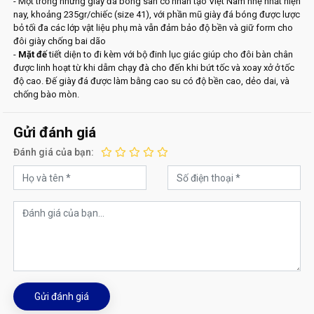
- Một trong những giày đá bóng sân cỏ nhân tạo Việt Nam nhẹ nhất hiện
nay, khoảng 235gr/chiếc (size 41), với phần mũ giày đá bóng được lược
bỏ tối đa các lớp vật liệu phụ mà vẫn đảm bảo độ bền và giữ form cho
đôi giày chống bai dão
-
Mặt đế
tiết diện to đi kèm với bộ đinh lục giác giúp cho đôi bàn chân
được linh hoạt từ khi dẫm chạy đà cho đến khi bứt tốc và xoay xở ở tốc
độ cao. Đế giày đá được làm bằng cao su có độ bền cao, dẻo dai, và
chống bào mòn.
Gửi đánh giá
Đánh giá của bạn:
Gửi đánh giá