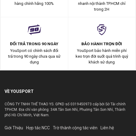
hàng chính hãng 100%
nhanh nội thành TP.HCM chỉ
trong 2H
ĐỔI TRẢ TRONG 90 NGÀY
BẢO HÀNH TRỌN ĐỜI
YouSport có chính sách đổi
YouSport bảo hành miễn phí
trả trong 90 ngày chưa qua sử
keo trọn đời suốt quá trình quý
dụng
khách sử dụng
VỀ YOUSPORT
CÔNG TY TNHH THỂ THAO YS. GPKD số 0319450973 cấp bởi Sở Tài chính
TP.HCM. Địa chỉ văn phòng: 34A Tân Sơn Nhì, Phường Tân Sơn Nhì, Thành
phố Hồ Chí Minh, Việt Nam.
Giới Thiệu
Hợp tác NCC
Trờ thành cộng tác viên
Liên hệ