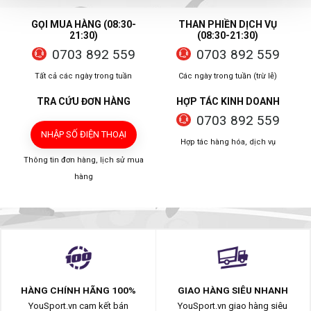
GỌI MUA HÀNG (08:30-
THAN PHIỀN DỊCH VỤ
21:30)
(08:30-21:30)
0703 892 559
0703 892 559
Tất cả các ngày trong tuần
Các ngày trong tuần (trừ lễ)
TRA CỨU ĐƠN HÀNG
HỢP TÁC KINH DOANH
0703 892 559
NHẬP SỐ ĐIỆN THOẠI
Hợp tác hàng hóa, dịch vụ
Thông tin đơn hàng, lịch sử mua
hàng
HÀNG CHÍNH HÃNG 100%
GIAO HÀNG SIÊU NHANH
YouSport.vn cam kết bán
YouSport.vn giao hàng siêu