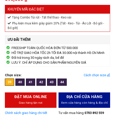
KHUYẾN MÃI ĐẶC BIỆT
Tặng Combo Túi rút - Tất thể thao - Keo vải
Phụ kiện mua kèm giày giảm 20% (Tất - Keo - Túi - Áo Lót - Bó gối -
Bó gót)
ƯU ĐÃI THÊM
FREESHIP TOÀN QUỐC HÓA ĐƠN TỪ 500.000
HỖ TRỢ GIAO HỎA TỐC 2h TỐI ĐA 30.000 nội thành Hồ Chí Minh
Đổi trả trong 30 ngày rách da, bể đế
LƯU Ý: CHỈ ÁP DỤNG CHO SẢN PHẨM NGUYÊN GIÁ
Chọn size:
Cách chọn size
39
40
41
42
43
44
ĐẶT MUA ONLINE
ĐỊA CHỈ CỬA HÀNG
Giao hàng tận nơi
Xem cửa hàng còn hàng & địa chỉ
Chính sách giao hàng chi tiết
Tư vấn mua hàng
0703 892 559