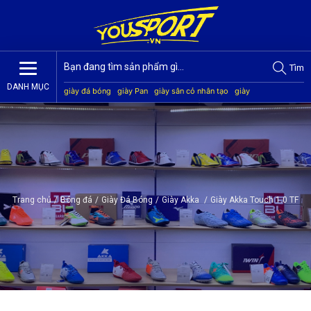
Tìm
DANH MỤC
giày đá bóng
giày Pan
giày sân cỏ nhân tạo
giày
Jogarbola
giày Mitre
giày Akka
quần áo bóng đá
giày
Kamito
Trang chủ
/
Bóng đá
/
Giày Đá Bóng
/
Giày Akka
/
Giày Akka Touch 1.0 TF