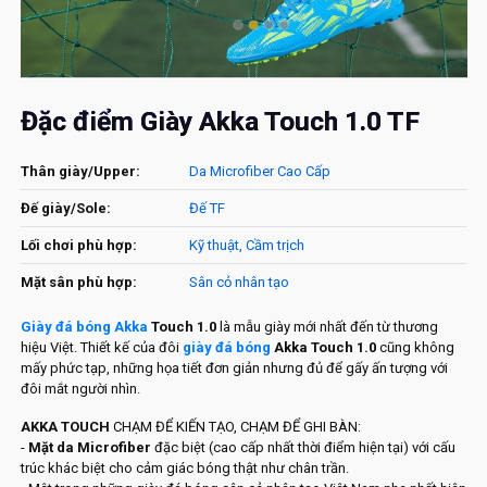
Đặc điểm Giày Akka Touch 1.0 TF
Thân giày/Upper:
Da Microfiber Cao Cấp
Đế giày/Sole:
Đế TF
Lối chơi phù hợp:
Kỹ thuật, Cầm trịch
Mặt sân phù hợp:
Sân cỏ nhân tạo
Giày đá bóng Akka
Touch 1.0
là mẫu giày mới nhất đến từ thương
hiệu Việt. Thiết kế của đôi
giày đá bóng
Akka Touch 1.0
cũng không
mấy phức tạp, những họa tiết đơn giản nhưng đủ để gấy ấn tượng với
đôi mắt người nhìn.
AKKA TOUCH
CHẠM ĐỂ KIẾN TẠO, CHẠM ĐỂ GHI BÀN:
-
Mặt da Microfiber
đặc biệt (cao cấp nhất thời điểm hiện tại) với cấu
trúc khác biệt cho cảm giác bóng thật như chân trần.