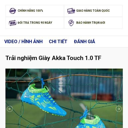
CHÍNH HÃNG 100%
GIAO HÀNG TOÀN QUỐC
ĐỔI TRẢ TRONG 90 NGÀY
BẢO HÀNH TRỌN ĐỜI
VIDEO / HÌNH ẢNH
CHI TIẾT
ĐÁNH GIÁ
Trải nghiệm Giày Akka Touch 1.0 TF