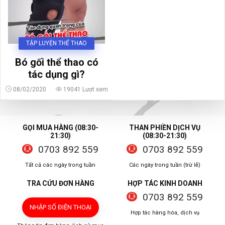
TẬP LUYỆN THỂ THAO
Bó gối thể thao có
tác dụng gì?
08/02/2020
19041 Lượt xem
GỌI MUA HÀNG (08:30-
THAN PHIỀN DỊCH VỤ
21:30)
(08:30-21:30)
0703 892 559
0703 892 559
Tất cả các ngày trong tuần
Các ngày trong tuần (trừ lễ)
TRA CỨU ĐƠN HÀNG
HỢP TÁC KINH DOANH
0703 892 559
NHẬP SỐ ĐIỆN THOẠI
Hợp tác hàng hóa, dịch vụ