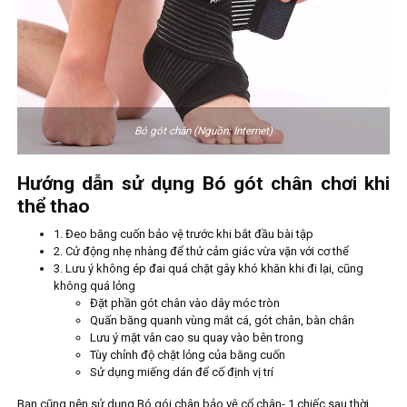
Bó gót chân (Nguồn: Internet)
Hướng dẫn sử dụng Bó gót chân chơi khi
thể thao
1. Đeo băng cuốn bảo vệ trước khi bắt đầu bài tập
2. Cử động nhẹ nhàng để thử cảm giác vừa vặn với cơ thể
3. Lưu ý không ép đai quá chặt gây khó khăn khi đi lại, cũng
không quá lỏng
Đặt phần gót chân vào dây móc tròn
Quấn băng quanh vùng mắt cá, gót chân, bàn chân
Lưu ý mặt vân cao su quay vào bên trong
Tùy chỉnh độ chặt lỏng của băng cuốn
Sử dụng miếng dán để cố định vị trí
Bạn cũng nên sử dụng Bó gói chân bảo vệ cổ chân- 1 chiếc sau thời