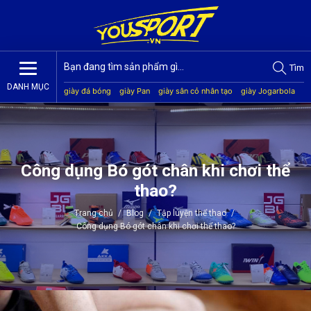
Tìm
DANH MỤC
giày đá bóng
giày Pan
giày sân cỏ nhân tạo
giày Jogarbola
giày Mitre
giày Akka
quần áo bóng đá
giày Kamito
Công dụng Bó gót chân khi chơi thể
thao?
Trang chủ
/
Blog
/
Tập luyện thể thao
/
Công dụng Bó gót chân khi chơi thể thao?