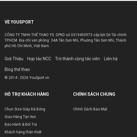
VỀ YOUSPORT
CÔNG TY TNHH THỂ THAO YS. GPKD số 0319450973 cấp bởi Sở Tài chính
TP.HCM. Địa chỉ văn phòng: 34A Tân Sơn Nhì, Phường Tân Sơn Nhì, Thành
phố Hồ Chí Minh, Việt Nam.
Giới Thiệu
Hợp tác NCC
Trờ thành cộng tác viên
Liên hệ
Blog thể thao
© 2014 - 2026 YouSport.vn
HỖ TRỢ KHÁCH HÀNG
CHÍNH SÁCH CHUNG
Chọn Size Giày Đá Bóng
Chính Sách Bảo Mật
Giao Hàng Tận Nơi
Bảo Hành & Đổi Trả
Khách hàng thân thiết