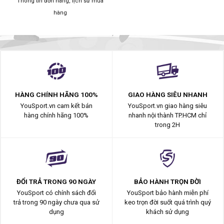
Thông tin đơn hàng, lịch sử mua
hàng
HÀNG CHÍNH HÃNG 100%
GIAO HÀNG SIÊU NHANH
YouSport.vn cam kết bán
YouSport.vn giao hàng siêu
hàng chính hãng 100%
nhanh nội thành TP.HCM chỉ
trong 2H
ĐỔI TRẢ TRONG 90 NGÀY
BẢO HÀNH TRỌN ĐỜI
YouSport có chính sách đổi
YouSport bảo hành miễn phí
trả trong 90 ngày chưa qua sử
keo trọn đời suốt quá trình quý
dụng
khách sử dụng