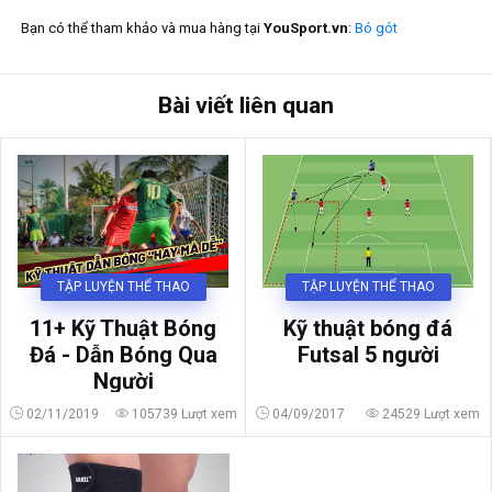
Bạn có thể tham khảo và mua hàng tại
YouSport.vn
:
Bó gót
Bài viết liên quan
TẬP LUYỆN THỂ THAO
TẬP LUYỆN THỂ THAO
Kỹ thuật bóng đá
11+ Kỹ Thuật Bóng
Futsal 5 người
Đá - Dẫn Bóng Qua
Người
02/11/2019
105739 Lượt xem
04/09/2017
24529 Lượt xem