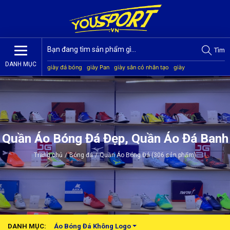
Tìm
DANH MỤC
giày đá bóng
giày Pan
giày sân cỏ nhân tạo
giày
Jogarbola
giày Mitre
giày Akka
quần áo bóng đá
giày
Kamito
Quần Áo Bóng Đá Đẹp, Quần Áo Đá Banh
Trang chủ
/
Bóng đá
/
Quần Áo Bóng Đá (306 sản phẩm)
DANH MỤC:
Áo Bóng Đá Không Logo