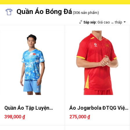
Quần Áo Bóng Đá
(306 sản phẩm)
Sắp xếp:
Giá cao → thấp
Quần Áo Tập Luyện
Áo Jogarbola ĐTQG Việt
Jogarbola ..
Nam 2..
398,000 ₫
275,000 ₫