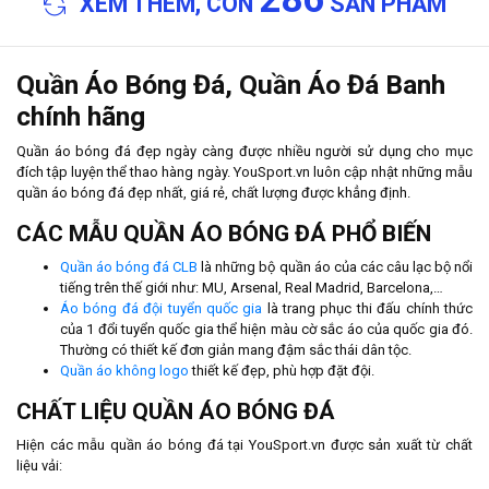
XEM THÊM, CÒN
SẢN PHẨM
Quần Áo Bóng Đá, Quần Áo Đá Banh
chính hãng
Quần áo bóng đá đẹp ngày càng được nhiều người sử dụng cho mục
đích tập luyện thể thao hàng ngày. YouSport.vn luôn cập nhật những mẫu
quần áo bóng đá đẹp nhất, giá rẻ, chất lượng được khẳng định.
CÁC MẪU QUẦN ÁO BÓNG ĐÁ PHỔ BIẾN
Quần áo bóng đá CLB
là những bộ quần áo của các câu lạc bộ nổi
tiếng trên thế giới như: MU, Arsenal, Real Madrid, Barcelona,…
Áo bóng đá đội tuyển quốc gia
là trang phục thi đấu chính thức
của 1 đổi tuyển quốc gia thể hiện màu cờ sắc áo của quốc gia đó.
Thường có thiết kế đơn giản mang đậm sắc thái dân tộc.
Quần áo không logo
thiết kế đẹp, phù hợp đặt đội.
CHẤT LIỆU QUẦN ÁO BÓNG ĐÁ
Hiện các mẫu quần áo bóng đá tại YouSport.vn được sản xuất từ chất
liệu vải: