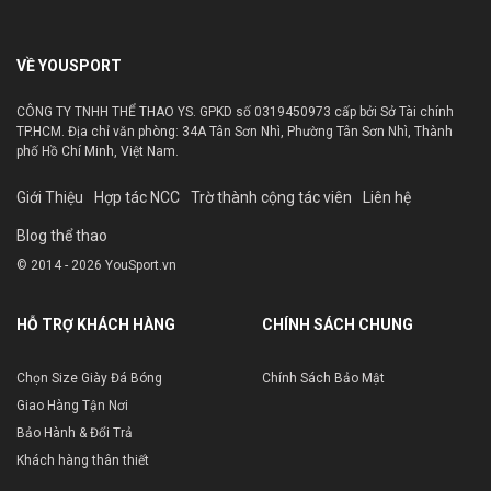
VỀ YOUSPORT
CÔNG TY TNHH THỂ THAO YS. GPKD số 0319450973 cấp bởi Sở Tài chính
TP.HCM. Địa chỉ văn phòng: 34A Tân Sơn Nhì, Phường Tân Sơn Nhì, Thành
phố Hồ Chí Minh, Việt Nam.
Giới Thiệu
Hợp tác NCC
Trờ thành cộng tác viên
Liên hệ
Blog thể thao
© 2014 - 2026 YouSport.vn
HỖ TRỢ KHÁCH HÀNG
CHÍNH SÁCH CHUNG
Chọn Size Giày Đá Bóng
Chính Sách Bảo Mật
Giao Hàng Tận Nơi
Bảo Hành & Đổi Trả
Khách hàng thân thiết