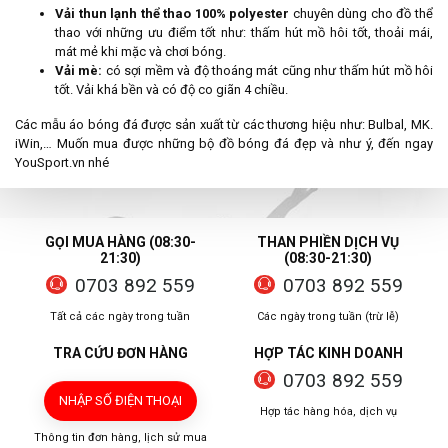
Vải thun lạnh thể thao 100% polyester
chuyên dùng cho đồ thể
thao với những ưu điểm tốt như: thấm hút mồ hôi tốt, thoải mái,
mát mẻ khi mặc và chơi bóng.
Vải mè:
có sợi mềm và độ thoáng mát cũng như thấm hút mồ hôi
tốt. Vải khá bền và có độ co giãn 4 chiều.
Các mẫu áo bóng đá được sản xuất từ các thương hiệu như: Bulbal, MK.
iWin,… Muốn mua được những bộ đồ bóng đá đẹp và như ý, đến ngay
YouSport.vn nhé
GỌI MUA HÀNG (08:30-
THAN PHIỀN DỊCH VỤ
21:30)
(08:30-21:30)
0703 892 559
0703 892 559
Tất cả các ngày trong tuần
Các ngày trong tuần (trừ lễ)
TRA CỨU ĐƠN HÀNG
HỢP TÁC KINH DOANH
0703 892 559
NHẬP SỐ ĐIỆN THOẠI
Hợp tác hàng hóa, dịch vụ
Thông tin đơn hàng, lịch sử mua