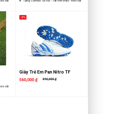
Keo vải
Tặng Combo Túi rút - Tất thể thao - Keo vải
-5%
Giày Trẻ Em Pan Nitro TF
560,000 ₫
590,000 ₫
Keo vải