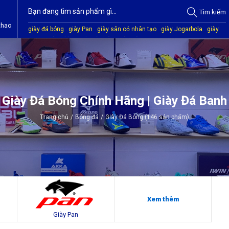
Tìm
kiếm
thao
giày đá bóng
giày Pan
giày sân cỏ nhân tạo
giày Jogarbola
giày
Mitre
giày Akka
quần áo bóng đá
giày Kamito
Giày Đá Bóng Chính Hãng | Giày Đá Banh
Trang chủ
/
Bóng đá
/
Giày Đá Bóng (146 sản phẩm)
Xem thêm
Giày Pan