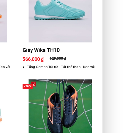
Giày Wika TH10
566,000 ₫
629,000 ₫
Keo vải
Tặng Combo Túi rút - Tất thể thao - Keo vải
-20%