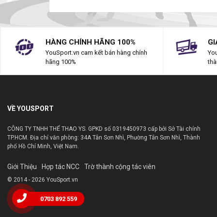
HÀNG CHÍNH HÃNG 100%
GI
YouSport.vn cam kết bán hàng chính
You
hãng 100%
thà
VỀ YOUSPORT
CÔNG TY TNHH THỂ THAO YS. GPKD số 0319450973 cấp bởi Sở Tài chính
TP.HCM. Địa chỉ văn phòng: 34A Tân Sơn Nhì, Phường Tân Sơn Nhì, Thành
phố Hồ Chí Minh, Việt Nam.
Giới Thiệu
Hợp tác NCC
Trờ thành cộng tác viên
© 2014 - 2026 YouSport.vn
0703 892 559