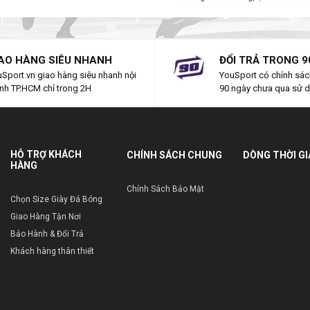
AO HÀNG SIÊU NHANH
ĐỔI TRẢ TRONG 9
Sport.vn giao hàng siêu nhanh nội
YouSport có chính sách
nh TP.HCM chỉ trong 2H
90 ngày chưa qua sử 
HỖ TRỢ KHÁCH
CHÍNH SÁCH CHUNG
DÒNG THỜI G
HÀNG
Chính Sách Bảo Mật
Chọn Size Giày Đá Bóng
Giao Hàng Tận Nơi
Bảo Hành & Đổi Trả
Khách hàng thân thiết