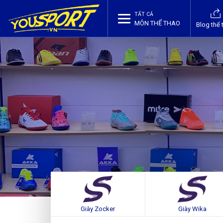
TẤT CẢ
MÔN THỂ THAO
Blog thể 
Giày Zocker
Giày Wika