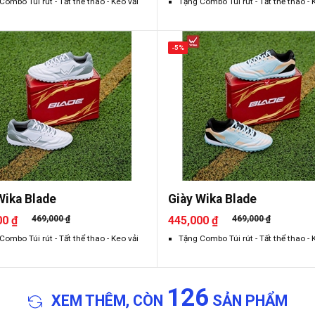
Combo Túi rút - Tất thể thao - Keo vải
Tặng Combo Túi rút - Tất thể thao - 
-5%
Wika Blade
Giày Wika Blade
00 ₫
469,000 ₫
445,000 ₫
469,000 ₫
Combo Túi rút - Tất thể thao - Keo vải
Tặng Combo Túi rút - Tất thể thao - 
126
XEM THÊM, CÒN
SẢN PHẨM