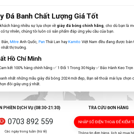
ày Đá Banh Chất Lượng Giá Tốt
 khách hàng nhiều sự lựa chọn về
giày đá bóng chính hãng
, cho dù bạn là 
cỏ tự nhiên, chúng tôi luôn có sản phẩm đáp ứng yêu cầu của bạn.
 Bản,
Mitre
Anh Quốc,
Pan
Thái Lan hay
Kamito
Việt Nam đều đang được bán tạ
 nhất thị trường.
ất Hồ Chí Minh
 Cam kết 100% hàng chính hãng ✅ 1 Đổi 1 Trong 30 Ngày ✅ Bảo Hành Keo Trọn 
hanh nhất những mẫu giày đá bóng 2024 mới đẹp, Bạn sẽ thoải mái lựa chọn c
chọn đôi giày ưng ý nhất.
 PHIỀN DỊCH VỤ (08:30-21:30)
TRA CỨU ĐƠN HÀNG
0703 892 559
NHẬP SỐ ĐIỆN THOẠI
ĐỂ KIỂM 
Các ngày trong tuần (trừ lễ)
Thông tin đơn hàng, lịch sử mua h