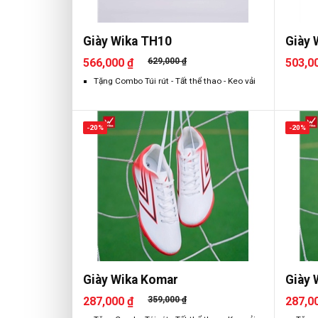
Giày Wika TH10
Giày 
566,000 ₫
629,000 ₫
503,0
Tặng Combo Túi rút - Tất thể thao - Keo vải
-20%
-20%
Giày Wika Komar
Giày 
287,000 ₫
359,000 ₫
287,0