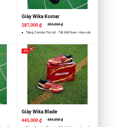
Giày Wika Komar
287,000 ₫
359,000 ₫
Tặng Combo Túi rút - Tất thể thao - Keo vải
-5%
Giày Wika Blade
445,000 ₫
469,000 ₫