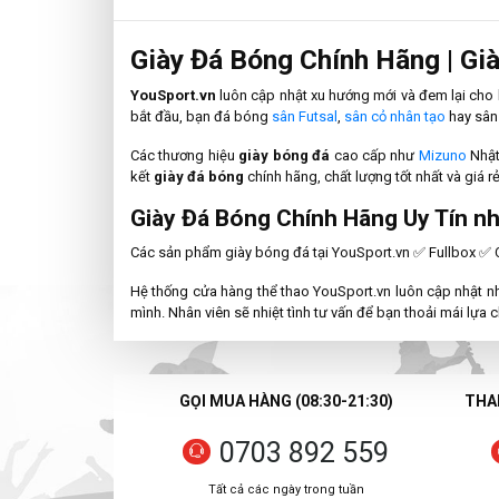
Giày Đá Bóng Chính Hãng | Gi
YouSport.vn
luôn cập nhật xu hướng mới và đem lại cho
bắt đầu, bạn đá bóng
sân Futsal
,
sân cỏ nhân tạo
hay sân 
Các thương hiệu
giày bóng đá
cao cấp như
Mizuno
Nhật
kết
giày đá bóng
chính hãng, chất lượng tốt nhất và giá rẻ
Giày Đá Bóng Chính Hãng Uy Tín nh
Các sản phẩm giày bóng đá tại YouSport.vn ✅ Fullbox ✅
Hệ thống cửa hàng thể thao YouSport.vn luôn cập nhật n
mình. Nhân viên sẽ nhiệt tình tư vấn để bạn thoải mái lựa 
GỌI MUA HÀNG (08:30-21:30)
THAN
0703 892 559
Tất cả các ngày trong tuần