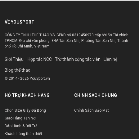
VỀ YOUSPORT
CÔNG TY TNHH THỂ THAO YS. GPKD số 0319450973 cấp bởi Sở Tài chính
TP.HCM. Địa chỉ văn phòng: 34A Tân Sơn Nhì, Phường Tân Sơn Nhì, Thành
phố Hồ Chí Minh, Việt Nam.
Giới Thiệu
Hợp tác NCC
Trờ thành cộng tác viên
Liên hệ
Blog thể thao
© 2014 - 2026 YouSport.vn
HỖ TRỢ KHÁCH HÀNG
CHÍNH SÁCH CHUNG
Chọn Size Giày Đá Bóng
Chính Sách Bảo Mật
Giao Hàng Tận Nơi
Bảo Hành & Đổi Trả
Khách hàng thân thiết