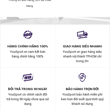
Thông tin đơn hàng, lịch sử mua
hàng
HÀNG CHÍNH HÃNG 100%
GIAO HÀNG SIÊU NHANH
YouSport.vn cam kết bán
YouSport.vn giao hàng siêu
hàng chính hãng 100%
nhanh nội thành TP.HCM chỉ
trong 2H
ĐỔI TRẢ TRONG 90 NGÀY
BẢO HÀNH TRỌN ĐỜI
YouSport có chính sách đổi
YouSport bảo hành miễn phí
trả trong 90 ngày chưa qua sử
keo trọn đời suốt quá trình quý
dụng
khách sử dụng