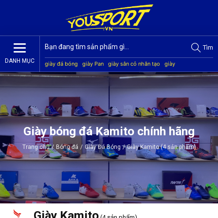
Tìm
DANH MỤC
giày đá bóng
giày Pan
giày sân cỏ nhân tạo
giày
Jogarbola
giày Mitre
giày Akka
quần áo bóng đá
giày
Kamito
Giày bóng đá Kamito chính hãng
Trang chủ
/
Bóng đá
/
Giày Đá Bóng
/
Giày Kamito (4 sản phẩm)
Giày Kamito
(4 sản phẩm)