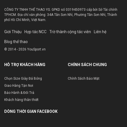
CÔNG TY TNHH THỂ THAO YS. GPKD số 0319450973 cấp bởi Sở Tài chính
TP.HCM. Địa chỉ văn phòng: 34A Tân Sơn Nhì, Phường Tân Sơn Nhì, Thành
phố Hồ Chí Minh, Việt Nam.
Giới Thiệu
Hợp tác NCC
Trờ thành cộng tác viên
Liên hệ
Blog thể thao
© 2014 - 2026 YouSport.vn
HỖ TRỢ KHÁCH HÀNG
CHÍNH SÁCH CHUNG
Chọn Size Giày Đá Bóng
Chính Sách Bảo Mật
Giao Hàng Tận Nơi
Bảo Hành & Đổi Trả
Khách hàng thân thiết
DÒNG THỜI GIAN FACEBOOK