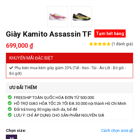
Giày Kamito Assassin TF
Tạm hết hàng
(1 đánh giá)
699,000 ₫
KHUYẾN MÃI ĐẶC BIỆT
Phụ kiện mua kèm giày giảm 20% (Tất - Keo - Túi - Áo Lót - Bó gối -
Bó gót)
ƯU ĐÃI THÊM
FREESHIP TOÀN QUỐC HÓA ĐƠN TỪ 500.000
HỖ TRỢ GIAO HỎA TỐC 2h TỐI ĐA 30.000 nội thành Hồ Chí Minh
Đổi trả trong 30 ngày rách da, bể đế
LƯU Ý: CHỈ ÁP DỤNG CHO SẢN PHẨM NGUYÊN GIÁ
Chọn size:
Cách chọn size
40