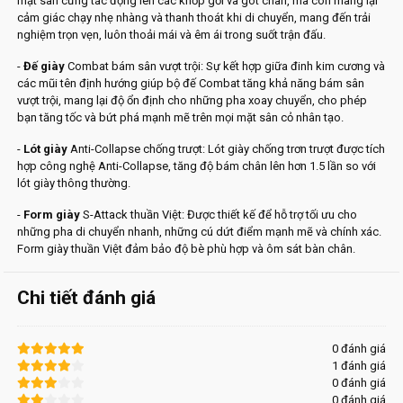
mặt sân cứng tác động lên các khớp gối và gót chân, mà còn mang lại
cảm giác chạy nhẹ nhàng và thanh thoát khi di chuyển, mang đến trải
nghiệm trọn vẹn, luôn thoải mái và êm ái trong suốt trận đấu.
-
Đế giày
Combat bám sân vượt trội: Sự kết hợp giữa đinh kim cương và
các mũi tên định hướng giúp bộ đế Combat tăng khả năng bám sân
vượt trội, mang lại độ ổn định cho những pha xoay chuyển, cho phép
bạn tăng tốc và bứt phá mạnh mẽ trên mọi mặt sân cỏ nhân tạo.
-
Lót giày
Anti-Collapse chống trượt: Lót giày chống trơn trượt được tích
hợp công nghệ Anti-Collapse, tăng độ bám chân lên hơn 1.5 lần so với
lót giày thông thường.
-
Form giày
S-Attack thuần Việt: Được thiết kế để hỗ trợ tối ưu cho
những pha di chuyển nhanh, những cú dứt điểm mạnh mẽ và chính xác.
Form giày thuần Việt đảm bảo độ bè phù hợp và ôm sát bàn chân.
Chi tiết đánh giá
0 đánh giá
1 đánh giá
0 đánh giá
0 đánh giá