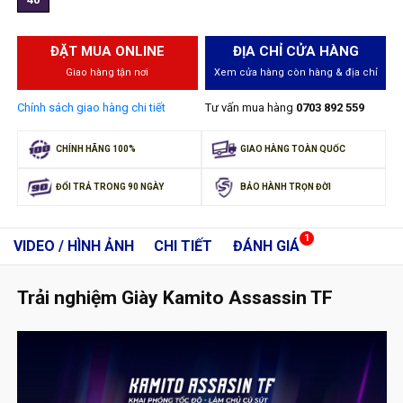
ĐẶT MUA ONLINE
ĐỊA CHỈ CỬA HÀNG
Giao hàng tận nơi
Xem cửa hàng còn hàng & địa chỉ
Chính sách giao hàng chi tiết
Tư vấn mua hàng
0703 892 559
CHÍNH HÃNG 100%
GIAO HÀNG TOÀN QUỐC
ĐỔI TRẢ TRONG 90 NGÀY
BẢO HÀNH TRỌN ĐỜI
1
VIDEO / HÌNH ẢNH
CHI TIẾT
ĐÁNH GIÁ
Trải nghiệm Giày Kamito Assassin TF