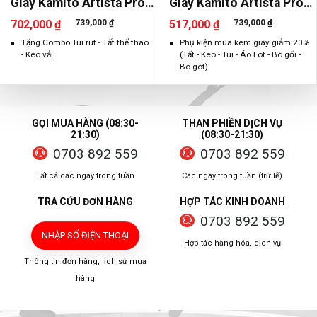
Giày Kamito Artista Pro
Giày Kamito Artista Pro
2026 TF
TF
702,000 ₫
739,000 ₫
517,000 ₫
739,000 ₫
Tặng Combo Túi rút - Tất thể thao
Phụ kiện mua kèm giày giảm 20%
- Keo vải
(Tất - Keo - Túi - Áo Lót - Bó gối -
Bó gót)
GỌI MUA HÀNG (08:30-
THAN PHIỀN DỊCH VỤ
21:30)
(08:30-21:30)
0703 892 559
0703 892 559
Tất cả các ngày trong tuần
Các ngày trong tuần (trừ lễ)
TRA CỨU ĐƠN HÀNG
HỢP TÁC KINH DOANH
0703 892 559
NHẬP SỐ ĐIỆN THOẠI
Hợp tác hàng hóa, dịch vụ
Thông tin đơn hàng, lịch sử mua
hàng