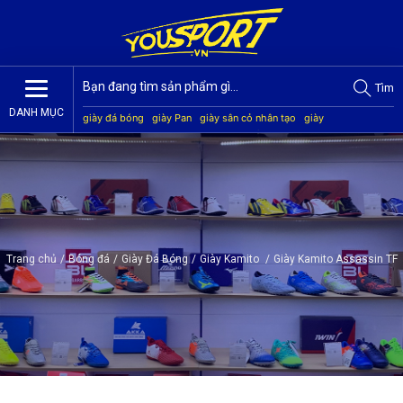
Tìm
DANH MỤC
giày đá bóng
giày Pan
giày sân cỏ nhân tạo
giày
Jogarbola
giày Mitre
giày Akka
quần áo bóng đá
giày
Kamito
Trang chủ
/
Bóng đá
/
Giày Đá Bóng
/
Giày Kamito
/
Giày Kamito Assassin TF