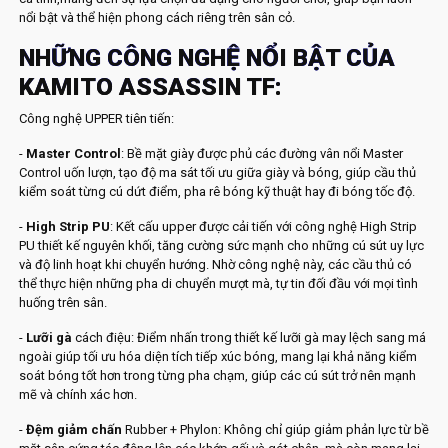
nổi bật và thể hiện phong cách riêng trên sân cỏ.
NHỮNG CÔNG NGHỆ NỔI BẬT CỦA
KAMITO ASSASSIN TF:
Công nghệ UPPER tiên tiến:
-
Master Control
: Bề mặt giày được phủ các đường vân nổi Master
Control uốn lượn, tạo độ ma sát tối ưu giữa giày và bóng, giúp cầu thủ
kiểm soát từng cú dứt điểm, pha rê bóng kỹ thuật hay đi bóng tốc độ.
-
High Strip PU
: Kết cấu upper được cải tiến với công nghệ High Strip
PU thiết kế nguyên khối, tăng cường sức mạnh cho những cú sút uy lực
và độ linh hoạt khi chuyển hướng. Nhờ công nghệ này, các cầu thủ có
thể thực hiện những pha di chuyển mượt mà, tự tin đối đầu với mọi tình
huống trên sân.
-
Lưỡi gà
cách điệu: Điểm nhấn trong thiết kế lưỡi gà may lệch sang má
ngoài giúp tối ưu hóa diện tích tiếp xúc bóng, mang lại khả năng kiểm
soát bóng tốt hơn trong từng pha chạm, giúp các cú sút trở nên mạnh
mẽ và chính xác hơn.
-
Đệm giảm chấn
Rubber + Phylon: Không chỉ giúp giảm phản lực từ bề