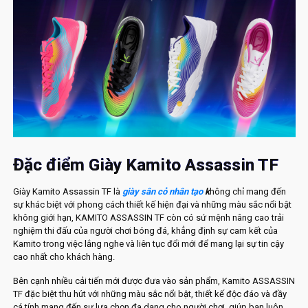
Đặc điểm Giày Kamito Assassin TF
Giày Kamito Assassin TF là
giày sân cỏ nhân tạo
k
hông chỉ mang đến
sự khác biệt với phong cách thiết kế hiện đại và những màu sắc nổi bật
không giới hạn, KAMITO ASSASSIN TF còn có sứ mệnh nâng cao trải
nghiệm thi đấu của người chơi bóng đá, khẳng định sự cam kết của
Kamito trong việc lắng nghe và liên tục đổi mới để mang lại sự tin cậy
cao nhất cho khách hàng.
Bên cạnh nhiều cải tiến mới được đưa vào sản phẩm, Kamito ASSASSIN
TF đặc biệt thu hút với những màu sắc nổi bật, thiết kế độc đáo và đầy
cá tính,mang đến sự lựa chọn đa dạng cho người chơi, giúp bạn luôn