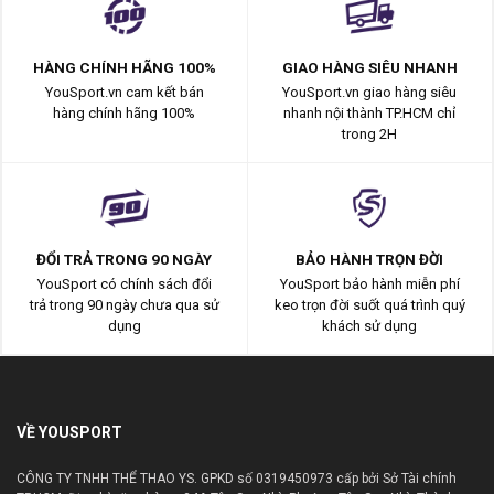
HÀNG CHÍNH HÃNG 100%
GIAO HÀNG SIÊU NHANH
YouSport.vn cam kết bán
YouSport.vn giao hàng siêu
hàng chính hãng 100%
nhanh nội thành TP.HCM chỉ
trong 2H
ĐỔI TRẢ TRONG 90 NGÀY
BẢO HÀNH TRỌN ĐỜI
YouSport có chính sách đổi
YouSport bảo hành miễn phí
trả trong 90 ngày chưa qua sử
keo trọn đời suốt quá trình quý
dụng
khách sử dụng
VỀ YOUSPORT
CÔNG TY TNHH THỂ THAO YS. GPKD số 0319450973 cấp bởi Sở Tài chính