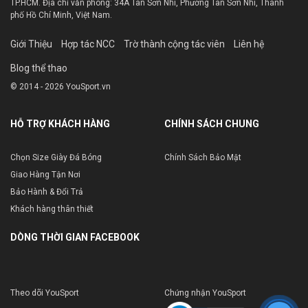
TP.HCM. Địa chỉ văn phòng: 34A Tân Sơn Nhì, Phường Tân Sơn Nhì, Thành
phố Hồ Chí Minh, Việt Nam.
Giới Thiệu
Hợp tác NCC
Trờ thành cộng tác viên
Liên hệ
Blog thể thao
© 2014 - 2026 YouSport.vn
HỖ TRỢ KHÁCH HÀNG
CHÍNH SÁCH CHUNG
Chọn Size Giày Đá Bóng
Chính Sách Bảo Mật
Giao Hàng Tận Nơi
Bảo Hành & Đổi Trả
Khách hàng thân thiết
DÒNG THỜI GIAN FACEBOOK
Theo dõi YouSport
Chứng nhận YouSport