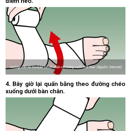
điểm neo.
Hướng dẫn hỗ trợ bảo vệ cổ chân với băng cuốn thể thao (Nguồn: Internet)
4. Bây giờ lại quấn băng theo đường chéo
xuống dưới bàn chân.