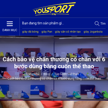
Tìm
DANH MỤC
giày đá bóng
giày Pan
giày sân cỏ nhân tạo
giày Jogarbola
giày Mitre
giày Akka
quần áo bóng đá
giày Kamito
Cách bảo vệ chấn thương cổ chân với 6
bước dùng băng cuốn thể thao
Trang chủ
/
Blog
/
Tập luyện thể thao
/
Cách bảo vệ chấn thương cổ chân với 6 bước dùng băng cuốn thể thao