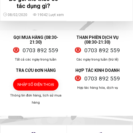
tác dụng gì?
08/02/2020
19042 Lượt xem
GỌI MUA HÀNG (08:30-
THAN PHIỀN DỊCH VỤ
21:30)
(08:30-21:30)
0703 892 559
0703 892 559
Tất cả các ngày trong tuần
Các ngày trong tuần (trừ lễ)
TRA CỨU ĐƠN HÀNG
HỢP TÁC KINH DOANH
0703 892 559
NHẬP SỐ ĐIỆN THOẠI
Hợp tác hàng hóa, dịch vụ
Thông tin đơn hàng, lịch sử mua
hàng