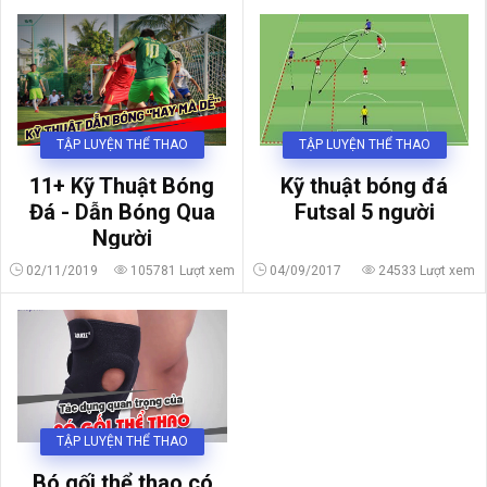
TẬP LUYỆN THỂ THAO
TẬP LUYỆN THỂ THAO
Kỹ thuật bóng đá
11+ Kỹ Thuật Bóng
Futsal 5 người
Đá - Dẫn Bóng Qua
Người
02/11/2019
105781 Lượt xem
04/09/2017
24533 Lượt xem
TẬP LUYỆN THỂ THAO
Bó gối thể thao có