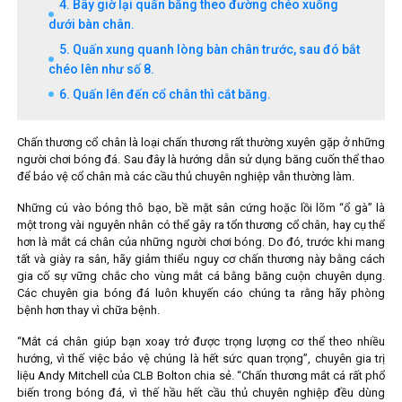
4. Bây giờ lại quấn băng theo đường chéo xuống
dưới bàn chân.
5. Quấn xung quanh lòng bàn chân trước, sau đó bắt
chéo lên như số 8.
6. Quấn lên đến cổ chân thì cắt băng.
Chấn thương cổ chân là loại chấn thương rất thường xuyên gặp ở những
người chơi bóng đá. Sau đây là hướng dẫn sử dụng băng cuốn thể thao
để bảo vệ cổ chân mà các cầu thủ chuyên nghiệp vẫn thường làm.
Những cú vào bóng thô bạo, bề mặt sân cứng hoặc lồi lõm “ổ gà” là
một trong vài nguyên nhân có thể gây ra tổn thương cổ chân, hay cụ thể
hơn là mắt cá chân của những người chơi bóng. Do đó, trước khi mang
tất và giày ra sân, hãy giảm thiểu nguy cơ chấn thương này bằng cách
gia cố sự vững chắc cho vùng mắt cá bằng băng cuộn chuyên dụng.
Các chuyên gia bóng đá luôn khuyến cáo chúng ta rằng hãy phòng
bệnh hơn thay vì chữa bệnh.
“Mắt cá chân giúp bạn xoay trở được trọng lượng cơ thể theo nhiều
hướng, vì thế việc bảo vệ chúng là hết sức quan trọng”, chuyên gia trị
liệu Andy Mitchell của CLB Bolton chia sẻ. “Chấn thương mắt cá rất phổ
biến trong bóng đá, vì thế hầu hết cầu thủ chuyên nghiệp đều dùng