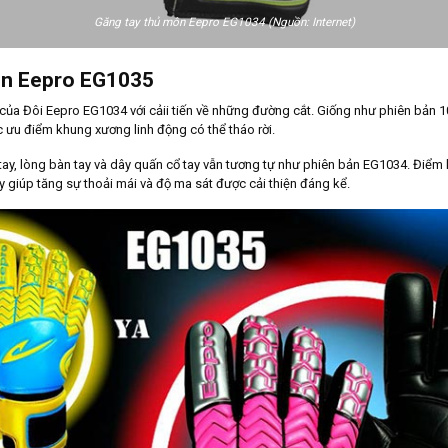
Găng tay thủ môn Eepro EG1034 (Nguồn: Internet)
ôn Eepro EG1035
của Đôi Eepro EG1034 với cảii tiến về những đường cắt. Giống như phiên bản 1
 ưu điểm khung xương linh động có thể tháo rời.
tay, lòng bàn tay và dây quấn cổ tay vẫn tương tự như phiên bản EG1034. Điểm 
y giúp tăng sự thoải mái và độ ma sát được cải thiện đáng kể.