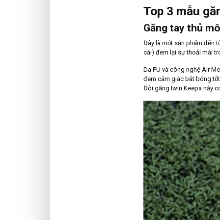
Top 3 mẫu găn
Găng tay thủ mô
Đây là một sản phẩm đến từ
cái) đem lại sự thoải mái 
Da PU và công nghệ Air Me
đem cảm giác bắt bóng tốt 
Đôi găng Iwin Keepa này có 