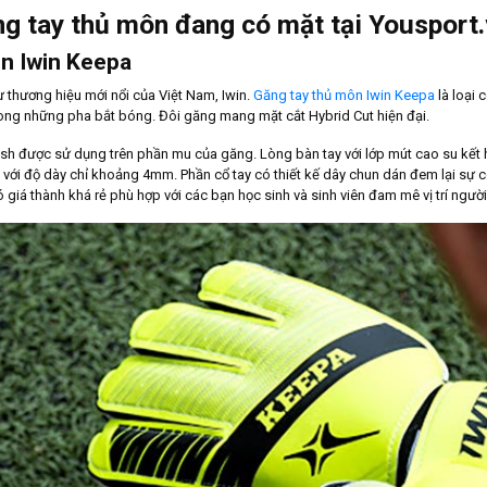
g tay thủ môn đang có mặt tại Yousport
n Iwin Keepa
 thương hiệu mới nổi của Việt Nam, Iwin.
Găng tay thủ môn Iwin Keepa
là loại 
trong những pha bắt bóng. Đôi găng mang mặt cắt Hybrid Cut hiện đại.
sh được sử dụng trên phần mu của găng. Lòng bàn tay với lớp mút cao su kết 
với độ dày chỉ khoảng 4mm. Phần cổ tay có thiết kế dây chun dán đem lại sự co
giá thành khá rẻ phù hợp với các bạn học sinh và sinh viên đam mê vị trí ngườ