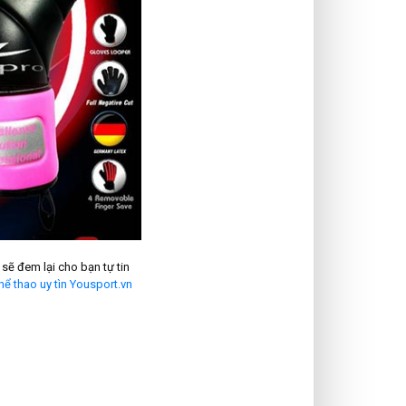
sẽ đem lại cho bạn tự tin
hể thao uy tìn Yousport.vn