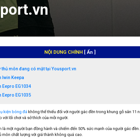
sport.vn
NỘI DUNG CHÍNH
[ Ẩn ]
 thủ môn đang có mặt tại Yousport.vn
n Iwin Keepa
n Eepro EG1034
n Eepro EG1035
ụ kiện bóng đá
không thể thiếu đối với người gác đền trong khung gỗ sân 11 n
với lối chơi và sở thích của mỗi người.
n là một người bạn đồng hành và chiếm đến 50% sức mạnh của người gác đền. H
ủ môn chất lượng với giá thành không quá cao.