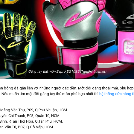
Găng tay thủ môn Eepro EG1035 (Nguồn: Internet)
ện bóng đá gắn liền với những người gác đền. Một đôi găng thoải mái, phù hợp 
ại. Nếu muốn tìm một đôi găng tay thủ môn phù hợp nhất thì
hệ thống cửa hàng t
Hoàng Văn Thụ, P.09, Q.Phú Nhuận, HCM.
yễn Chí Thanh, P.03, Quận 10, HCM.
Bình, P.Tân Thới Hòa, Q.Tân Phú, HCM.
n Văn Trị, P.07, Q.Gò Vấp, HCM.