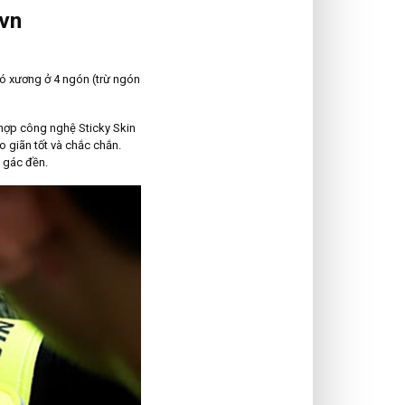
.vn
có xương ở 4 ngón (trừ ngón
hợp công nghệ Sticky Skin
 giãn tốt và chắc chắn.
i gác đền.