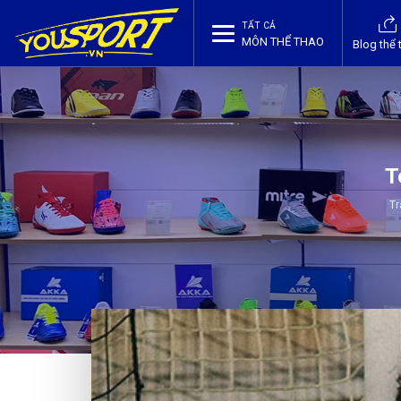
TẤT CẢ
MÔN THỂ THAO
Blog thể 
T
T