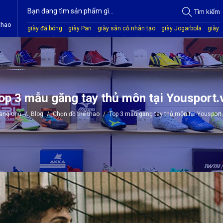
Tìm
kiếm
thao
giày đá bóng
giày Pan
giày sân cỏ nhân tạo
giày Jogarbola
giày
Mitre
giày Akka
quần áo bóng đá
giày Kamito
op 3 mẫu găng tay thủ môn tại Yousport.
rang chủ
/
Blog
/
Chọn đồ thể thao
/
Top 3 mẫu găng tay thủ môn tại Yousport