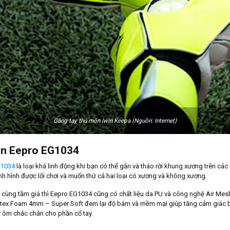
Găng tay thủ môn Iwin Keepa (Nguồn: Internet)
ôn Eepro EG1034
G1034
là loại khá linh động khi bạn có thể gắn và tháo rời khung xương trên các
nh hình được lối chơi và muốn thử cả hai loại có xương và không xương.
 cùng tầm giá thì Eepro EG1034 cũng có chất liệu da PU và công nghệ Air Mes
atex Foam 4mm – Super Soft đem lại độ bám và mềm mại giúp tăng cảm giác 
sự ôm chắc chắn cho phần cổ tay.