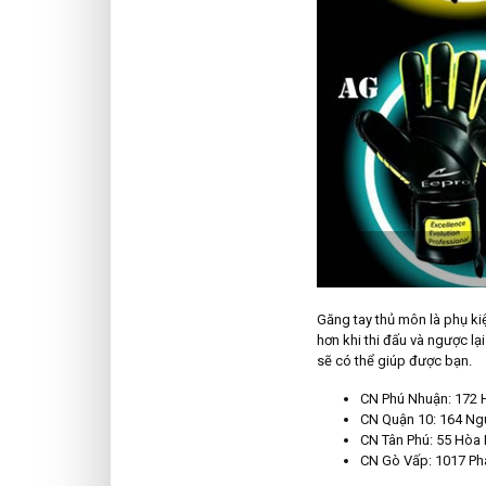
Găng tay thủ môn là phụ ki
hơn khi thi đấu và ngược l
sẽ có thể giúp được bạn.
CN Phú Nhuận: 172 
CN Quận 10: 164 Ngu
CN Tân Phú: 55 Hòa 
CN Gò Vấp: 1017 Pha