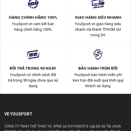
HÀNG CHÍNH HÃNG 100%
GIAO HÀNG SIÊU NHANH
YouSport.vn cam kết bán
YouSport.vn giao hàng siêu
hàng chính hãng 100%
nhanh nội thành TP.HCM chỉ
trong 2H
ĐỔI TRẢ TRONG 90 NGÀY
BẢO HÀNH TRỌN ĐỜI
YouSport có chính sách đổi
YouSport bảo hành miễn phí
trả trong 90 ngày chưa qua sử
keo trọn đời suốt quá trình quý
dụng
khách sử dụng
VỀ YOUSPORT
CÔNG TY TNHH THỂ THAO YS. GPKD số 0319450973 cấp bởi Sở Tài chính