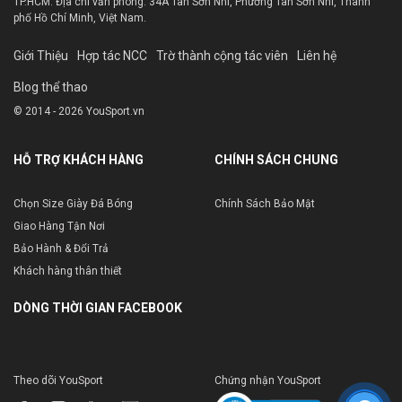
TP.HCM. Địa chỉ văn phòng: 34A Tân Sơn Nhì, Phường Tân Sơn Nhì, Thành
phố Hồ Chí Minh, Việt Nam.
Giới Thiệu
Hợp tác NCC
Trờ thành cộng tác viên
Liên hệ
Blog thể thao
© 2014 - 2026 YouSport.vn
HỖ TRỢ KHÁCH HÀNG
CHÍNH SÁCH CHUNG
Chọn Size Giày Đá Bóng
Chính Sách Bảo Mật
Giao Hàng Tận Nơi
Bảo Hành & Đổi Trả
Khách hàng thân thiết
DÒNG THỜI GIAN FACEBOOK
Theo dõi YouSport
Chứng nhận YouSport