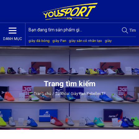
Tìm
DANH MỤC
giày đá bóng
giày Pan
giày sân cỏ nhân tạo
giày
Jogarbola
giày Mitre
giày Akka
quần áo bóng đá
giày
Kamito
Trang tìm kiếm
Trang chủ
/
Từ khóa: Giày Pan Rebeller TF