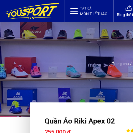
TẤT CẢ
MÔN THỂ THAO
Blog thể 
Trang chủ
/
Quần Áo Riki Apex 02
255,000 ₫