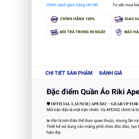
Chính sách giao hàng chi tiết
Tư vấn mua h
CHÍNH HÃNG 100%
GIAO H
ĐỔI TRẢ TRONG 90 NGÀY
BẢO HÀ
CHI TIẾT
SẢN PHẨM
ĐÁNH GIÁ
Đặc điểm Quần Áo Riki Ap
🛡 𝐎𝐅𝐅𝐈𝐂𝐈𝐀𝐋 𝐋𝐀𝐔𝐍𝐂𝐇 | 𝐀𝐏𝐄𝐗𝟎𝟐 – 𝐆𝐄𝐀𝐑 𝐔𝐏 𝐅𝐎𝐑
Mỗi trận đấu là một trận chiến. Và APEX02 chính là b
💫Vẫn là tinh thần thể thao quen thuộc, nhưng lần nà
Thiết kế sử dụng các mảng phối chéo độc đáo, tạo hi
hiện đại.