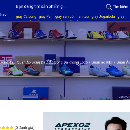
Tìm
kiếm
thao
giày đá bóng
giày Pan
giày sân cỏ nhân tạo
giày Jogarbola
giày
Mitre
giày Akka
quần áo bóng đá
giày Kamito
Bóng đá
/
Quần Áo Bóng Đá
/
Áo Bóng Đá Không Logo
/
Quần áo Riki
/
Quần Áo 
(0 đánh giá)