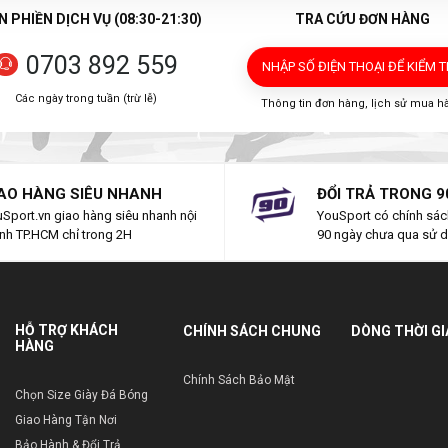
 PHIỀN DỊCH VỤ (08:30-21:30)
TRA CỨU ĐƠN HÀNG
0703 892 559
NHẬP SỐ ĐIỆN THOẠI
ĐỂ KIỂM 
Các ngày trong tuần (trừ lễ)
Thông tin đơn hàng, lịch sử mua h
AO HÀNG SIÊU NHANH
ĐỔI TRẢ TRONG 9
Sport.vn giao hàng siêu nhanh nội
YouSport có chính sách
nh TP.HCM chỉ trong 2H
90 ngày chưa qua sử 
HỖ TRỢ KHÁCH
CHÍNH SÁCH CHUNG
DÒNG THỜI G
HÀNG
Chính Sách Bảo Mật
Chọn Size Giày Đá Bóng
Giao Hàng Tận Nơi
Bảo Hành & Đổi Trả