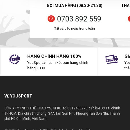
GỌI MUA HÀNG (08:30-21:30)
THAN
0703 892 559
Tất cả các ngày trong tuần
HÀNG CHÍNH HÃNG 100%
GI
YouSport.vn cam kết bán hàng chính
You
hãng 100%
thà
VỀ YOUSPORT
CÔNG TY TNHH THỂ THAO YS. GPKD số 0319450973 cấp bởi Sở Tài chính
TP.HCM. Địa chỉ văn phòng: 34A Tân Sơn Nhì, Phường Tân Sơn Nhì, Thành
phố Hồ Chí Minh, Việt Nam.