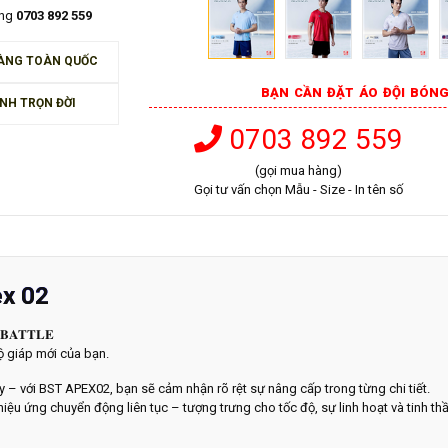
àng
0703 892 559
ÀNG TOÀN QUỐC
BẠN CẦN ĐẶT ÁO ĐỘI BÓNG
NH TRỌN ĐỜI
0703 892 559
(gọi mua hàng)
Gọi tư vấn chọn Mẫu - Size - In tên số
ex 02
 𝐁𝐀𝐓𝐓𝐋𝐄
ộ giáp mới của bạn.
y – với BST APEX02, bạn sẽ cảm nhận rõ rệt sự nâng cấp trong từng chi tiết.
ệu ứng chuyển động liên tục – tượng trưng cho tốc độ, sự linh hoạt và tinh th