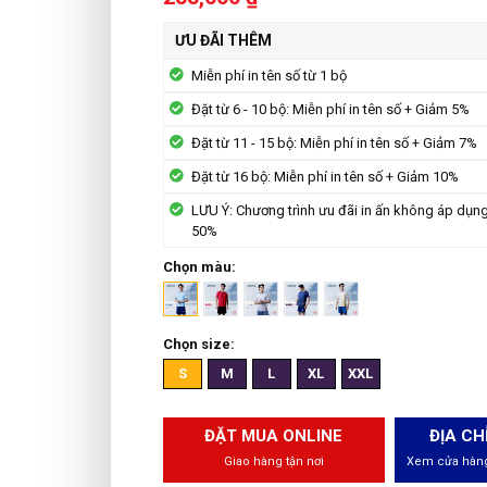
ƯU ĐÃI THÊM
Miễn phí in tên số từ 1 bộ
Đặt từ 6 - 10 bộ: Miễn phí in tên số + Giảm 5%
Đặt từ 11 - 15 bộ: Miễn phí in tên số + Giảm 7%
Đặt từ 16 bộ: Miễn phí in tên số + Giảm 10%
LƯU Ý: Chương trình ưu đãi in ấn không áp dụn
50%
Chọn màu:
Chọn size:
S
M
L
XL
XXL
ĐẶT MUA ONLINE
ĐỊA CH
Giao hàng tận nơi
Xem cửa hàng