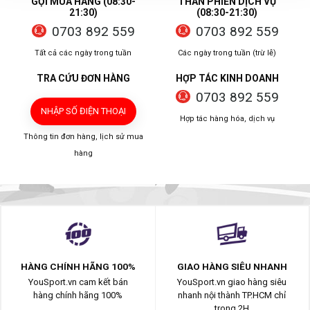
GỌI MUA HÀNG (08:30-
THAN PHIỀN DỊCH VỤ
21:30)
(08:30-21:30)
0703 892 559
0703 892 559
Tất cả các ngày trong tuần
Các ngày trong tuần (trừ lễ)
TRA CỨU ĐƠN HÀNG
HỢP TÁC KINH DOANH
0703 892 559
NHẬP SỐ ĐIỆN THOẠI
Hợp tác hàng hóa, dịch vụ
Thông tin đơn hàng, lịch sử mua
hàng
HÀNG CHÍNH HÃNG 100%
GIAO HÀNG SIÊU NHANH
YouSport.vn cam kết bán
YouSport.vn giao hàng siêu
hàng chính hãng 100%
nhanh nội thành TP.HCM chỉ
trong 2H