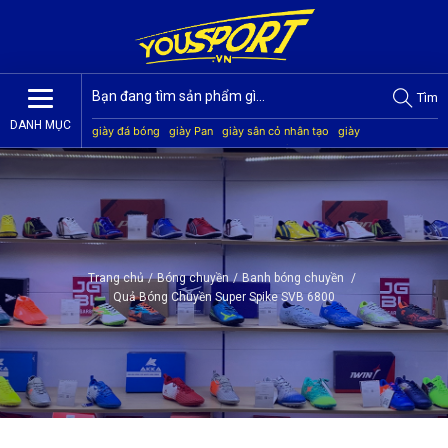
Tìm
DANH MỤC
giày đá bóng
giày Pan
giày sân cỏ nhân tạo
giày
Jogarbola
giày Mitre
giày Akka
quần áo bóng đá
giày
Kamito
Trang chủ
/
Bóng chuyền
/
Banh bóng chuyền
/
Quả Bóng Chuyền Super Spike SVB 6800