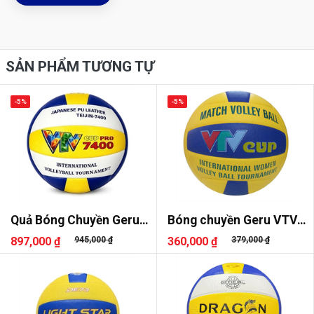
SẢN PHẨM TƯƠNG TỰ
-5%
-5%
Quả Bóng Chuyền Geru
Bóng chuyền Geru VTV
VTV Cup Pro 7400
Cup
897,000 ₫
945,000 ₫
360,000 ₫
379,000 ₫