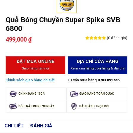
Quả Bóng Chuyền Super Spike SVB
6800
(0 đánh giá)
499,000 ₫
ĐẶT MUA ONLINE
ĐỊA CHỈ CỬA HÀNG
Giao hàng tận nơi
Xem cửa hàng còn hàng & địa chỉ
Chính sách giao hàng chi tiết
Tư vấn mua hàng
0703 892 559
CHÍNH HÃNG 100%
GIAO HÀNG TOÀN QUỐC
ĐỔI TRẢ TRONG 90 NGÀY
BẢO HÀNH TRỌN ĐỜI
CHI TIẾT
ĐÁNH GIÁ