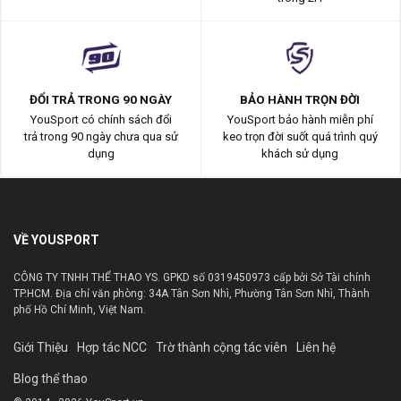
ĐỔI TRẢ TRONG 90 NGÀY
BẢO HÀNH TRỌN ĐỜI
YouSport có chính sách đổi
YouSport bảo hành miễn phí
trả trong 90 ngày chưa qua sử
keo trọn đời suốt quá trình quý
dụng
khách sử dụng
VỀ YOUSPORT
CÔNG TY TNHH THỂ THAO YS. GPKD số 0319450973 cấp bởi Sở Tài chính
TP.HCM. Địa chỉ văn phòng: 34A Tân Sơn Nhì, Phường Tân Sơn Nhì, Thành
phố Hồ Chí Minh, Việt Nam.
Giới Thiệu
Hợp tác NCC
Trờ thành cộng tác viên
Liên hệ
Blog thể thao