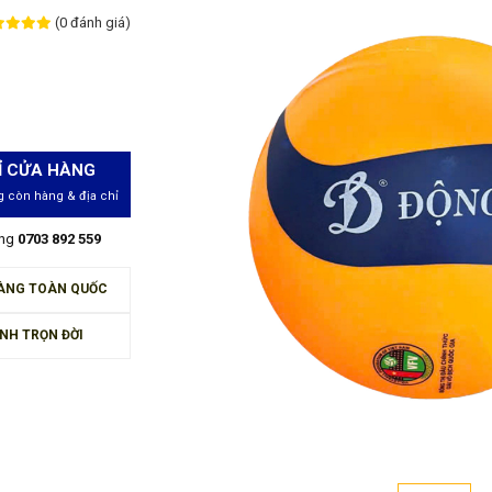
(0 đánh giá)
Ỉ CỬA HÀNG
 còn hàng & địa chỉ
àng
0703 892 559
ÀNG TOÀN QUỐC
NH TRỌN ĐỜI