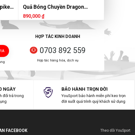
pike
Quả Bóng Chuyền Dragon
DG7400
890,000 ₫
HỢP TÁC KINH DOANH
0703 892 559
TRA
Hợp tác hàng hóa, dịch vụ
àng
0 NGÀY
BẢO HÀNH TRỌN ĐỜI
 đổi trả trong
YouSport bảo hành miễn phí keo trọn
dụng
đời suốt quá trình quý khách sử dụng
IAN FACEBOOK
Theo dõi YouSport