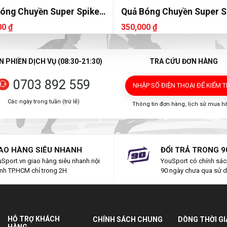
óng Chuyền Super Spike
Quả Bóng Chuyền Super S
6800
SVB 6600
00 ₫
350,000 ₫
 PHIỀN DỊCH VỤ (08:30-21:30)
TRA CỨU ĐƠN HÀNG
0703 892 559
NHẬP SỐ ĐIỆN THOẠI
ĐỂ KIỂM 
Các ngày trong tuần (trừ lễ)
Thông tin đơn hàng, lịch sử mua h
AO HÀNG SIÊU NHANH
ĐỔI TRẢ TRONG 9
Sport.vn giao hàng siêu nhanh nội
YouSport có chính sách
nh TP.HCM chỉ trong 2H
90 ngày chưa qua sử 
HỖ TRỢ KHÁCH
CHÍNH SÁCH CHUNG
DÒNG THỜI G
HÀNG