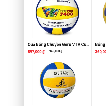
Quả Bóng Chuyền Geru VTV Cup
Bóng
Pro 7400
897,000 ₫
945,000 ₫
360,0