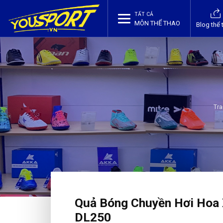
TẤT CẢ
MÔN THỂ THAO
Blog thể 
Tra
Quả Bóng Chuyền Hơi Hoa
DL250