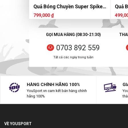
Quả Bóng Chuyền Super Spike
Quả B
SVB 7400
SVB 
799,000 ₫
499,0
GỌI MUA HÀNG (08:30-21:30)
THAN
0703 892 559
Tất cả các ngày trong tuần
HÀNG CHÍNH HÃNG 100%
GI
YouSport.vn cam kết bán hàng chính
You
hãng 100%
thà
VỀ YOUSPORT