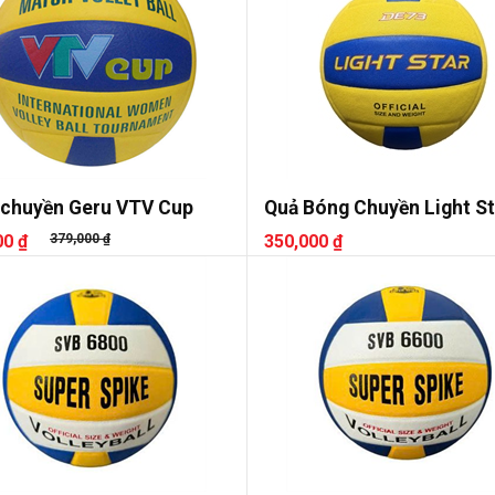
 chuyền Geru VTV Cup
Quả Bóng Chuyền Light St
DE73
00 ₫
379,000 ₫
350,000 ₫