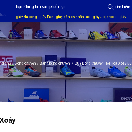
Tìm
kiếm
thao
giày đá bóng
giày Pan
giày sân cỏ nhân tạo
giày Jogarbola
giày
Mitre
giày Akka
quần áo bóng đá
giày Kamito
ng chủ
/
Bóng chuyền
/
Banh bóng chuyền
/
Quả Bóng Chuyền Hơi Hoa Xoáy D
 Xoáy