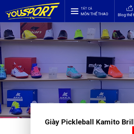
TẤT CẢ
MÔN THỂ THAO
Blog thể 
Giày Pickleball Kamito Brill