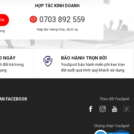
HỢP TÁC KINH DOANH
0703 892 559
TRA
Hợp tác hàng hóa, dịch vụ
àng
0 NGÀY
BẢO HÀNH TRỌN ĐỜI
 đổi trả trong
YouSport bảo hành miễn phí keo trọn
dụng
đời suốt quá trình quý khách sử dụng
IAN FACEBOOK
Theo dõi YouSport
Chứng nhận YouSport