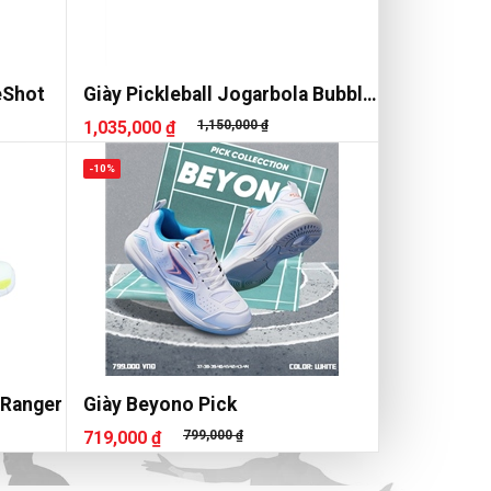
eShot
Giày Pickleball Jogarbola Bubble
J Nữ
1,035,000 ₫
1,150,000 ₫
-10%
 Ranger
Giày Beyono Pick
719,000 ₫
799,000 ₫