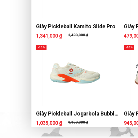
Giày Pickleball Kamito Slide Pro
Giày 
1,341,000 ₫
1,490,000 ₫
479,0
-10%
-10%
Giày Pickleball Jogarbola Bubble
Giày 
J
1,035,000 ₫
1,150,000 ₫
945,0