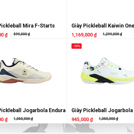
Pickleball Mira F-Starts
Giày Pickleball Kaiwin On
00 ₫
599,000 ₫
1,169,000 ₫
1,299,000 ₫
-10%
Pickleball Jogarbola Endura
Giày Pickleball Jogarbola
00 ₫
1,050,000 ₫
945,000 ₫
1,050,000 ₫