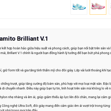
mito Brilliant V.1
kết hợp hoàn hảo giữa hiệu suất và phong cách, giúp bạn nổi bật trên sân và
 mái, Brillant V.1 chính là người bạn đồng hành lý tưởng để bạn bứt phá phong 
ỉ, giữ form tốt và gia tăng tính thẩm mỹ cho đôi giày. Lớp vải lưới thoáng khí t
 chống trượt, giúp tăng cường độ bám sàn, phù hợp với mọi loại mặt sân. Đặc 
à di chuyển nhanh. Điều này giúp bạn tự tin, linh hoạt trên sân mà không lo về
hylon nhẹ nhàng và êm ái, giúp giảm thiểu áp lực lên đôi chân, mang lại cảm gi
ng Công nghệ Ultra Soft, đôi giày mang đến cảm giác êm ái vượt trội trong từng
in bứt phá trong mọi trận đấu