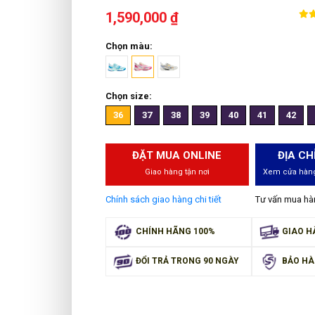
1,590,000 ₫
Chọn màu:
Chọn size:
36
37
38
39
40
41
42
ĐẶT MUA ONLINE
ĐỊA CH
Giao hàng tận nơi
Xem cửa hàng
Chính sách giao hàng chi tiết
Tư vấn mua h
CHÍNH HÃNG 100%
GIAO H
ĐỔI TRẢ TRONG 90 NGÀY
BẢO HÀ