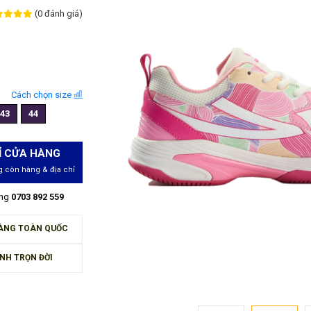
(0 đánh giá)
Cách chọn size
43
44
Ỉ CỬA HÀNG
 còn hàng & địa chỉ
àng
0703 892 559
ÀNG TOÀN QUỐC
NH TRỌN ĐỜI