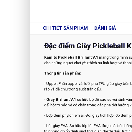
CHI TIẾT
SẢN PHẨM
ĐÁNH GIÁ
Đặc điểm Giày Pickleball Ka
Kamito Pickleball Brillant V.1
mang trong mình sự 
cho những người chơi yêu thích sự linh hoạt và thoải
Thông tin sản phẩm:
- Upper: Phần upper vải lưới phủ TPU giúp giày bền b
ráo và dễ chịu trong suốt trận đấu.
-
Giày Brillant V.1
sở hữu bộ đế cao su với rãnh vân
đế, hỗ trợ bảo vệ cổ chân trong các pha đổi hướng v
- Lớp đệm phylon êm ái: Đôi giày tích hợp lớp đệm p
- Lót giày EVA: Sở hữu lớp lót EVA được cải tiến bằ
trì phong độ ổn định suốt thời gian dài thi đấu, tự t