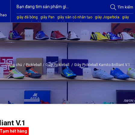
Tìm
kiếm
thao
giày đá bóng
giày Pan
giày sân cỏ nhân tạo
giày Jogarbola
giày
Mitre
giày Akka
quần áo bóng đá
giày Kamito
Trang chủ
/
Pickleball
/
Giày Pickleball
/
Giày Pickleball Kamito Brilliant V.1
iant V.1
Tạm hết hàng