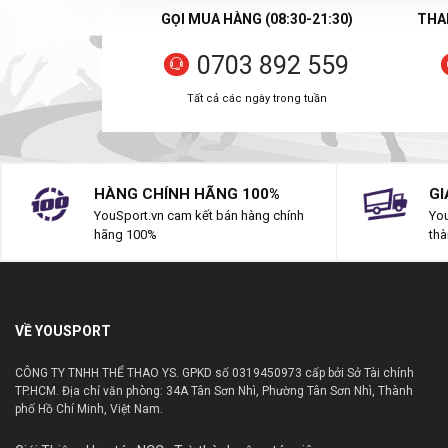
GỌI MUA HÀNG (08:30-21:30)
THAN
0703 892 559
Tất cả các ngày trong tuần
HÀNG CHÍNH HÃNG 100%
GI
YouSport.vn cam kết bán hàng chính
You
hãng 100%
thà
VỀ YOUSPORT
CÔNG TY TNHH THỂ THAO YS. GPKD số 0319450973 cấp bởi Sở Tài chính
TP.HCM. Địa chỉ văn phòng: 34A Tân Sơn Nhì, Phường Tân Sơn Nhì, Thành
phố Hồ Chí Minh, Việt Nam.