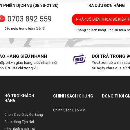
 PHIỀN DỊCH VỤ (08:30-21:30)
TRA CỨU ĐƠN HÀNG
0703 892 559
NHẬP SỐ ĐIỆN THOẠI
ĐỂ KIỂM 
Các ngày trong tuần (trừ lễ)
Thông tin đơn hàng, lịch sử mua h
AO HÀNG SIÊU NHANH
ĐỔI TRẢ TRONG 9
Sport.vn giao hàng siêu nhanh nội
YouSport có chính sách
nh TP.HCM chỉ trong 2H
90 ngày chưa qua sử 
HỖ TRỢ KHÁCH
CHÍNH SÁCH CHUNG
DÒNG THỜI G
HÀNG
Chính Sách Bảo Mật
Chọn Size Giày Đá Bóng
Giao Hàng Tận Nơi
Bảo Hành & Đổi Trả