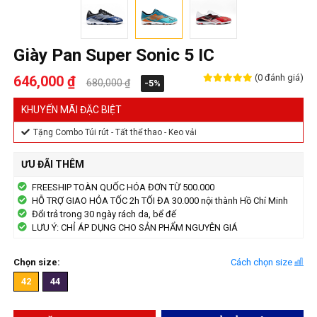
Giày Pan Super Sonic 5 IC
(0 đánh giá)
646,000 ₫
680,000 ₫
-5%
KHUYẾN MÃI ĐẶC BIỆT
Tặng Combo Túi rút - Tất thể thao - Keo vải
ƯU ĐÃI THÊM
FREESHIP TOÀN QUỐC HÓA ĐƠN TỪ 500.000
HỖ TRỢ GIAO HỎA TỐC 2h TỐI ĐA 30.000 nội thành Hồ Chí Minh
Đổi trả trong 30 ngày rách da, bể đế
LƯU Ý: CHỈ ÁP DỤNG CHO SẢN PHẨM NGUYÊN GIÁ
Chọn size:
Cách chọn size
42
44