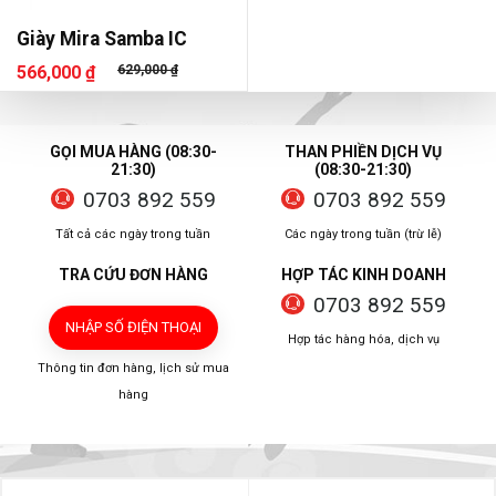
Giày Mira Samba IC
566,000 ₫
629,000 ₫
GỌI MUA HÀNG (08:30-
THAN PHIỀN DỊCH VỤ
21:30)
(08:30-21:30)
0703 892 559
0703 892 559
Tất cả các ngày trong tuần
Các ngày trong tuần (trừ lễ)
TRA CỨU ĐƠN HÀNG
HỢP TÁC KINH DOANH
0703 892 559
NHẬP SỐ ĐIỆN THOẠI
Hợp tác hàng hóa, dịch vụ
Thông tin đơn hàng, lịch sử mua
hàng