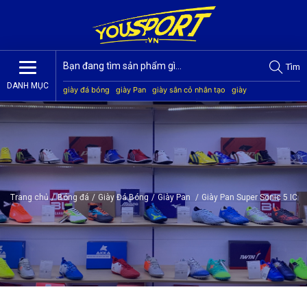
Tìm
DANH MỤC
giày đá bóng
giày Pan
giày sân cỏ nhân tạo
giày
Jogarbola
giày Mitre
giày Akka
quần áo bóng đá
giày
Kamito
Trang chủ
/
Bóng đá
/
Giày Đá Bóng
/
Giày Pan
/
Giày Pan Super Sonic 5 IC