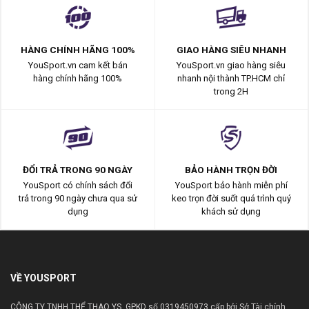
HÀNG CHÍNH HÃNG 100%
GIAO HÀNG SIÊU NHANH
YouSport.vn cam kết bán
YouSport.vn giao hàng siêu
hàng chính hãng 100%
nhanh nội thành TP.HCM chỉ
trong 2H
ĐỔI TRẢ TRONG 90 NGÀY
BẢO HÀNH TRỌN ĐỜI
YouSport có chính sách đổi
YouSport bảo hành miễn phí
trả trong 90 ngày chưa qua sử
keo trọn đời suốt quá trình quý
dụng
khách sử dụng
VỀ YOUSPORT
CÔNG TY TNHH THỂ THAO YS. GPKD số 0319450973 cấp bởi Sở Tài chính