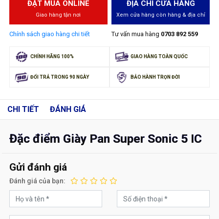
ĐẶT MUA ONLINE
ĐỊA CHỈ CỬA HÀNG
Giao hàng tận nơi
Xem cửa hàng còn hàng & địa chỉ
Chính sách giao hàng chi tiết
Tư vấn mua hàng
0703 892 559
CHÍNH HÃNG 100%
GIAO HÀNG TOÀN QUỐC
ĐỔI TRẢ TRONG 90 NGÀY
BẢO HÀNH TRỌN ĐỜI
CHI TIẾT
ĐÁNH GIÁ
Đặc điểm Giày Pan Super Sonic 5 IC
Gửi đánh giá
Đánh giá của bạn: