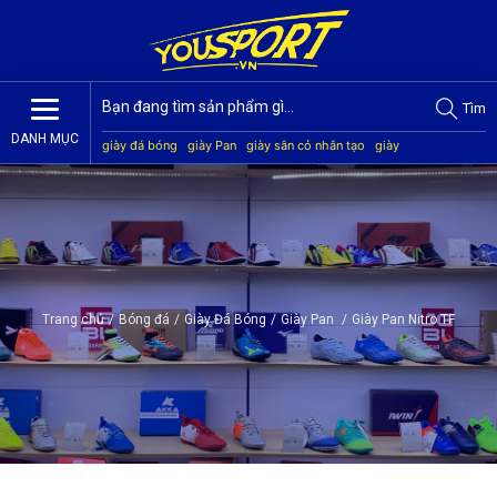
Tìm
DANH MỤC
giày đá bóng
giày Pan
giày sân cỏ nhân tạo
giày
Jogarbola
giày Mitre
giày Akka
quần áo bóng đá
giày
Kamito
Trang chủ
/
Bóng đá
/
Giày Đá Bóng
/
Giày Pan
/
Giày Pan Nitro TF