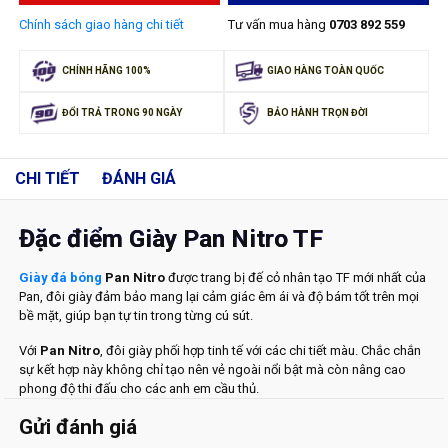
Chính sách giao hàng chi tiết
Tư vấn mua hàng
0703 892 559
CHÍNH HÃNG 100%
GIAO HÀNG TOÀN QUỐC
ĐỔI TRẢ TRONG 90 NGÀY
BẢO HÀNH TRỌN ĐỜI
CHI TIẾT
ĐÁNH GIÁ
Đặc điểm Giày Pan Nitro TF
Giày đá bóng
Pan Nitro
được trang bị đế cỏ nhân tạo TF mới nhất của
Pan, đôi giày đảm bảo mang lại cảm giác êm ái và độ bám tốt trên mọi
bề mặt, giúp bạn tự tin trong từng cú sút.
️Với
Pan Nitro
, đôi giày phối hợp tinh tế với các chi tiết màu. Chắc chắn
sự kết hợp này không chỉ tạo nên vẻ ngoài nổi bật mà còn nâng cao
phong độ thi đấu cho các anh em cầu thủ.
Gửi đánh giá