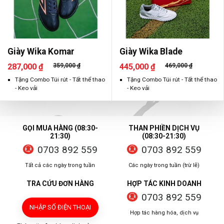
Giày Wika Komar
Giày Wika Blade
287,000 ₫
359,000 ₫
445,000 ₫
469,000 ₫
Tặng Combo Túi rút - Tất thể thao
Tặng Combo Túi rút - Tất thể thao
- Keo vải
- Keo vải
GỌI MUA HÀNG (08:30-
THAN PHIỀN DỊCH VỤ
21:30)
(08:30-21:30)
0703 892 559
0703 892 559
Tất cả các ngày trong tuần
Các ngày trong tuần (trừ lễ)
TRA CỨU ĐƠN HÀNG
HỢP TÁC KINH DOANH
0703 892 559
NHẬP SỐ ĐIỆN THOẠI
Hợp tác hàng hóa, dịch vụ