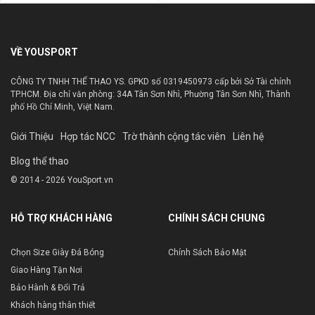
VỀ YOUSPORT
CÔNG TY TNHH THỂ THAO YS. GPKD số 0319450973 cấp bởi Sở Tài chính
TP.HCM. Địa chỉ văn phòng: 34A Tân Sơn Nhì, Phường Tân Sơn Nhì, Thành
phố Hồ Chí Minh, Việt Nam.
Giới Thiệu
Hợp tác NCC
Trờ thành cộng tác viên
Liên hệ
Blog thể thao
© 2014 - 2026 YouSport.vn
HỖ TRỢ KHÁCH HÀNG
CHÍNH SÁCH CHUNG
Chọn Size Giày Đá Bóng
Chính Sách Bảo Mật
Giao Hàng Tận Nơi
Bảo Hành & Đổi Trả
Khách hàng thân thiết