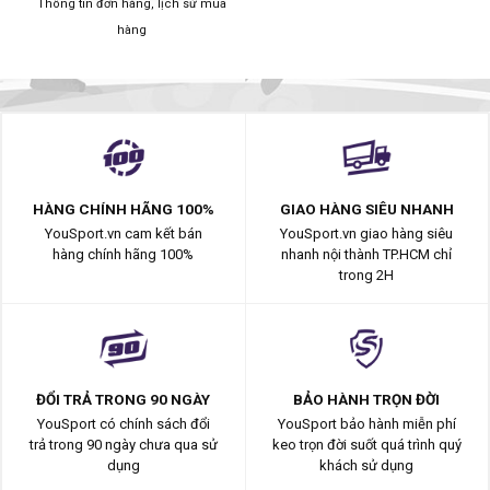
Thông tin đơn hàng, lịch sử mua
hàng
HÀNG CHÍNH HÃNG 100%
GIAO HÀNG SIÊU NHANH
YouSport.vn cam kết bán
YouSport.vn giao hàng siêu
hàng chính hãng 100%
nhanh nội thành TP.HCM chỉ
trong 2H
ĐỔI TRẢ TRONG 90 NGÀY
BẢO HÀNH TRỌN ĐỜI
YouSport có chính sách đổi
YouSport bảo hành miễn phí
trả trong 90 ngày chưa qua sử
keo trọn đời suốt quá trình quý
dụng
khách sử dụng