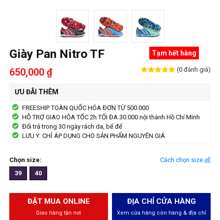
Giày Pan Nitro TF
Tạm hết hàng
(0 đánh giá)
650,000 ₫
ƯU ĐÃI THÊM
FREESHIP TOÀN QUỐC HÓA ĐƠN TỪ 500.000
HỖ TRỢ GIAO HỎA TỐC 2h TỐI ĐA 30.000 nội thành Hồ Chí Minh
Đổi trả trong 30 ngày rách da, bể đế
LƯU Ý: CHỈ ÁP DỤNG CHO SẢN PHẨM NGUYÊN GIÁ
Chọn size:
Cách chọn size
39
40
ĐẶT MUA ONLINE
ĐỊA CHỈ CỬA HÀNG
Giao hàng tận nơi
Xem cửa hàng còn hàng & địa chỉ