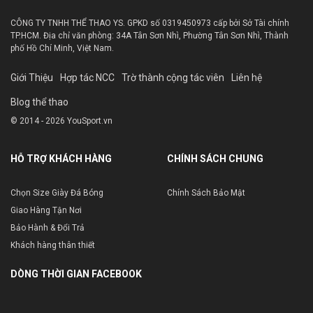
CÔNG TY TNHH THỂ THAO YS. GPKD số 0319450973 cấp bởi Sở Tài chính
TP.HCM. Địa chỉ văn phòng: 34A Tân Sơn Nhì, Phường Tân Sơn Nhì, Thành
phố Hồ Chí Minh, Việt Nam.
Giới Thiệu
Hợp tác NCC
Trờ thành cộng tác viên
Liên hệ
Blog thể thao
© 2014 - 2026 YouSport.vn
HỖ TRỢ KHÁCH HÀNG
CHÍNH SÁCH CHUNG
Chọn Size Giày Đá Bóng
Chính Sách Bảo Mật
Giao Hàng Tận Nơi
Bảo Hành & Đổi Trả
Khách hàng thân thiết
DÒNG THỜI GIAN FACEBOOK