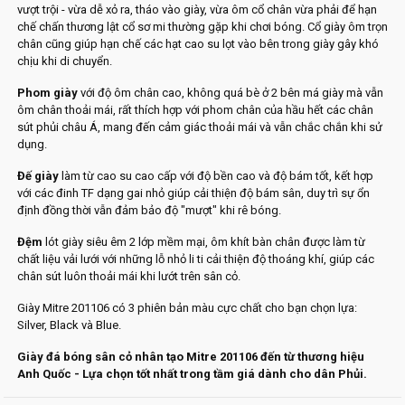
vượt trội - vừa dễ xỏ ra, tháo vào giày, vừa ôm cổ chân vừa phải để hạn
chế chấn thương lật cổ sơ mi thường gặp khi chơi bóng. Cổ giày ôm trọn
chân cũng giúp hạn chế các hạt cao su lọt vào bên trong giày gây khó
chịu khi di chuyển.
Phom giày
với độ ôm chân cao, không quá bè ở 2 bên má giày mà vẫn
ôm chân thoải mái, rất thích hợp với phom chân của hầu hết các chân
sút phủi châu Á, mang đến cảm giác thoải mái và vẫn chắc chắn khi sử
dụng.
Đế giày
làm từ cao su cao cấp với độ bền cao và độ bám tốt, kết hợp
với các đinh TF dạng gai nhỏ giúp cải thiện độ bám sân, duy trì sự ổn
định đồng thời vẫn đảm bảo độ "mượt" khi rê bóng.
Đệm
lót giày siêu êm 2 lớp mềm mại, ôm khít bàn chân được làm từ
chất liệu vải lưới với những lỗ nhỏ li ti cải thiện độ thoáng khí, giúp các
chân sút luôn thoải mái khi lướt trên sân cỏ.
Giày Mitre 201106 có 3 phiên bản màu cực chất cho bạn chọn lựa:
Silver, Black và Blue.
Giày đá bóng sân cỏ nhân tạo Mitre 201106 đến từ thương hiệu
Anh Quốc - Lựa chọn tốt nhất trong tầm giá dành cho dân Phủi.