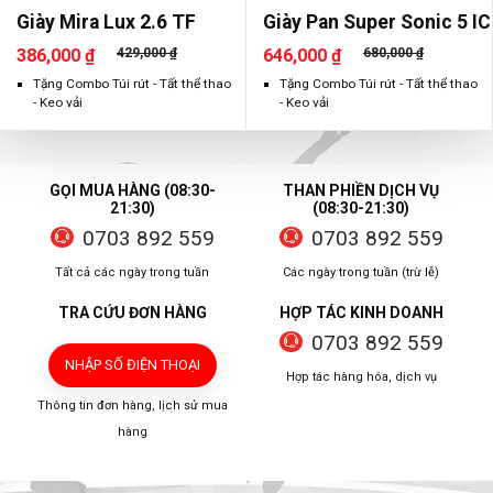
Giày Mira Lux 2.6 TF
Giày Pan Super Sonic 5 IC
386,000 ₫
429,000 ₫
646,000 ₫
680,000 ₫
Tặng Combo Túi rút - Tất thể thao
Tặng Combo Túi rút - Tất thể thao
- Keo vải
- Keo vải
GỌI MUA HÀNG (08:30-
THAN PHIỀN DỊCH VỤ
21:30)
(08:30-21:30)
0703 892 559
0703 892 559
Tất cả các ngày trong tuần
Các ngày trong tuần (trừ lễ)
TRA CỨU ĐƠN HÀNG
HỢP TÁC KINH DOANH
0703 892 559
NHẬP SỐ ĐIỆN THOẠI
Hợp tác hàng hóa, dịch vụ
Thông tin đơn hàng, lịch sử mua
hàng