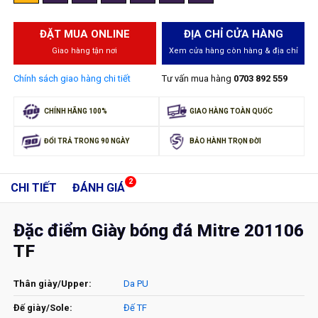
ĐẶT MUA ONLINE
ĐỊA CHỈ CỬA HÀNG
Giao hàng tận nơi
Xem cửa hàng còn hàng & địa chỉ
Chính sách giao hàng chi tiết
Tư vấn mua hàng
0703 892 559
CHÍNH HÃNG 100%
GIAO HÀNG TOÀN QUỐC
ĐỔI TRẢ TRONG 90 NGÀY
BẢO HÀNH TRỌN ĐỜI
2
CHI TIẾT
ĐÁNH GIÁ
Đặc điểm Giày bóng đá Mitre 201106
TF
Thân giày/Upper:
Da PU
Đế giày/Sole:
Đế TF