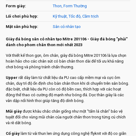
Form giày:
Thon, Form Thường
Lối chơi phù hợp:
Kỹ thuật, Tốc độ, Cầm trịch
Mặt sân phù hợp:
Sân cỏ nhân tạo
Giày đá bóng sân cỏ nhân tạo Mitre 201106 - Giày đá bóng "phủi"
dành cho phom chân thon mới nhất 2023
Với thiết kế thon gọn, ôm chân, giày đá bóng Mitre 201106 là lựa chọn
hoàn hảo cho các chân sút có bàn chân thon dài để tối ưu khả năng
chơi bóng và phòng tránh chấn thương.
Upper
rất dày làm từ chất liệu da PU cao cấp mềm mại và cực ôm
chân, duy trì độ ổn định cho bàn chân thon khi di chuyển trên sân bóng.
đặc biệt, chất liệu da PU còn có độ bền cao, thích hợp với các hoạt
động thể thao có cường độ mạnh như bóng đá. Dọc thân giày là các
vân dập nổi hình thoi giúp tăng độ dính bóng.
Mũi giày
được khâu chắc chắn giống như một "tấm lá chắn" bảo vệ
tuyệt đối cho vùng mũi chân của người chân thon trong từng cú chích
và rê dắt bóng.
Cổ giày
làm từ vải thun len ứng dụng công nghệ flyknit với độ co giãn