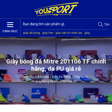
Tìm
DANH MỤC
giày đá bóng
giày Pan
giày sân cỏ nhân tạo
giày
Jogarbola
giày Mitre
giày Akka
quần áo bóng đá
giày
Kamito
Giày bóng đá Mitre 201106 TF chính
hãng, da PU giá rẻ
Trang chủ
/
Bóng đá
/
Giày Đá Bóng
/
Giày Mitre
/
Giày bóng đá Mitre 201106 TF