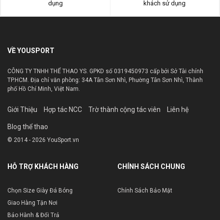
dụng
khách sử dụng
VỀ YOUSPORT
CÔNG TY TNHH THỂ THAO YS. GPKD số 0319450973 cấp bởi Sở Tài chính
TP.HCM. Địa chỉ văn phòng: 34A Tân Sơn Nhì, Phường Tân Sơn Nhì, Thành
phố Hồ Chí Minh, Việt Nam.
Giới Thiệu
Hợp tác NCC
Trờ thành cộng tác viên
Liên hệ
Blog thể thao
© 2014 - 2026 YouSport.vn
HỖ TRỢ KHÁCH HÀNG
CHÍNH SÁCH CHUNG
Chọn Size Giày Đá Bóng
Chính Sách Bảo Mật
Giao Hàng Tận Nơi
Bảo Hành & Đổi Trả