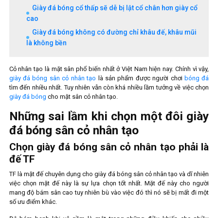
Giày đá bóng cổ thấp sẽ dễ bị lật cổ chân hơn giày cổ
cao
Giày đá bóng không có đường chỉ khâu đế, khâu mũi
là không bền
Cỏ nhân tạo là mặt sân phổ biến nhất ở Việt Nam hiện nay. Chính vì vậy,
giày đá bóng sân cỏ nhân tạo
là sản phẩm được người chơi
bóng đá
tìm đến nhiều nhất. Tuy nhiên vẫn còn khá nhiều lầm tưởng về việc chọn
giày đá bóng
cho mặt sân cỏ nhân tạo.
Những sai lầm khi chọn một đôi giày
đá bóng sân cỏ nhân tạo
Chọn giày đá bóng sân cỏ nhân tạo phải là
đế TF
TF là mặt đế chuyên dụng cho giày đá bóng sân cỏ nhân tạo và dĩ nhiên
việc chọn mặt đế này là sự lựa chọn tốt nhất. Mặt đế này cho người
mang độ bám sân cao tuy nhiên bù vào việc đó thì nó sẽ bị mất đi một
số ưu điểm khác.