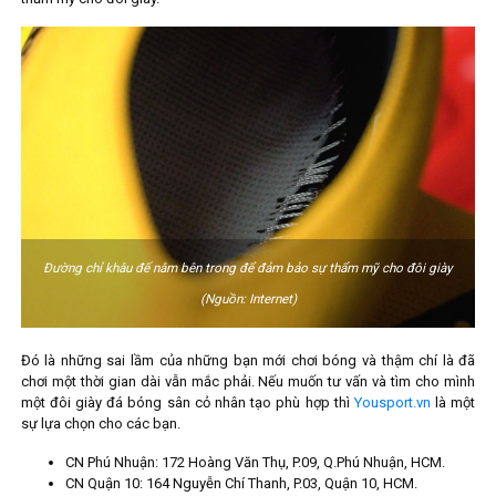
Đường chỉ khâu đế nằm bên trong để đảm bảo sự thẩm mỹ cho đôi giày
(Nguồn: Internet)
Đó là những sai lầm của những bạn mới chơi bóng và thậm chí là đã
chơi một thời gian dài vẫn mắc phải. Nếu muốn tư vấn và tìm cho mình
một đôi giày đá bóng sân cỏ nhân tạo phù hợp thì
Yousport.vn
là một
sự lựa chọn cho các bạn.
CN Phú Nhuận: 172 Hoàng Văn Thụ, P.09, Q.Phú Nhuận, HCM.
CN Quận 10: 164 Nguyễn Chí Thanh, P.03, Quận 10, HCM.