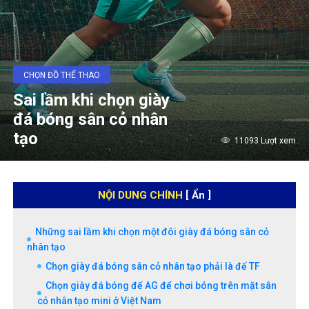
CHỌN ĐỒ THỂ THAO
Sai lầm khi chọn giày
đá bóng sân cỏ nhân
tạo
11093 Lượt xem
NỘI DUNG CHÍNH
[ Ẩn ]
Những sai lầm khi chọn một đôi giày đá bóng sân cỏ
nhân tạo
Chọn giày đá bóng sân cỏ nhân tạo phải là đế TF
Chọn giày đá bóng đế AG để chơi bóng trên mặt sân
cỏ nhân tạo mini ở Việt Nam