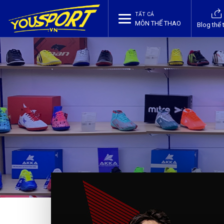
TẤT CẢ
MÔN THỂ THAO
Blog thể 