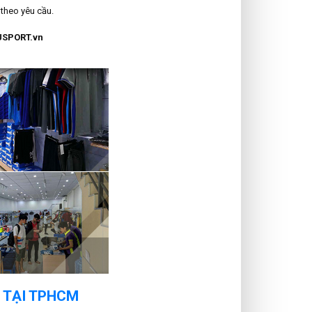
theo yêu cầu.
USPORT.vn
N TẠI TPHCM