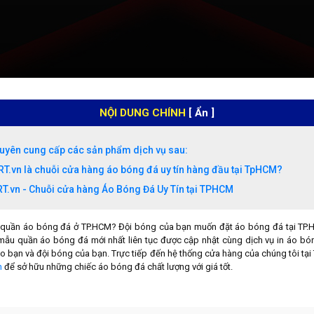
NỘI DUNG CHÍNH
[ Ẩn ]
yên cung cấp các sản phẩm dịch vụ sau:
T.vn là chuỗi cửa hàng áo bóng đá uy tín hàng đầu tại TpHCM?
T.vn - Chuỗi cửa hàng Áo Bóng Đá Uy Tín tại TPHCM
quần áo bóng đá ở TP.HCM? Đội bóng của bạn muốn đặt áo bóng đá tại TP.H
ẫu quần áo bóng đá mới nhất liên tục được cập nhật cùng dịch vụ in áo bó
 bạn và đội bóng của bạn. Trực tiếp đến hệ thống cửa hàng của chúng tôi tạ
n
để sở hữu những chiếc áo bóng đá chất lượng với giá tốt.