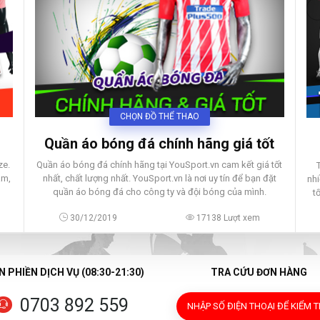
CHỌN ĐỒ THỂ THAO
Quần áo bóng đá chính hãng giá tốt
ze.
Quần áo bóng đá chính hãng tại YouSport.vn cam kết giá tốt
am,
nhất, chất lượng nhất. YouSport.vn là nơi uy tín để bạn đặt
nhi
quần áo bóng đá cho công ty và đội bóng của mình.
t
30/12/2019
17138 Lượt xem
 PHIỀN DỊCH VỤ (08:30-21:30)
TRA CỨU ĐƠN HÀNG
0703 892 559
NHẬP SỐ ĐIỆN THOẠI
ĐỂ KIỂM 