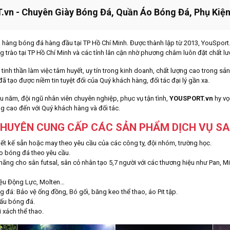
vn - Chuyên Giày Bóng Đá, Quần Áo Bóng Đá, Phụ Kiệ
 hàng bóng đá hàng đầu tại TP Hồ Chí Minh. Được thành lập từ 2013, YouSport.
trào tại TP Hồ Chí Minh và các tỉnh lân cận nhờ phương châm luôn đặt chất lượ
tinh thần làm việc tâm huyết, uy tín trong kinh doanh, chất lượng cao trong sản
ã tạo được niềm tin tuyệt đối của Quý khách hàng, đối tác đại lý gần xa.
 năm, đội ngũ nhân viên chuyên nghiệp, phục vụ tận tình,
YOUSPORT.vn
hy vọ
g cao đến với Quý khách hàng và đối tác.
HUYÊN CUNG CẤP CÁC SẢN PHẨM DỊCH VỤ SA
ết kế sẵn hoặc may theo yêu cầu của các công ty, đội nhóm, trường học.
áo bóng đá theo yêu cầu.
ãng cho sân futsal, sân cỏ nhân tạo 5,7 người với các thương hiệu như Pan, Mi
ệu Động Lực, Molten…
óng đá: Bảo vệ ống đồng, Bó gối, băng keo thể thao, áo Pit tập.
đấu bóng đá.
i xách thể thao.