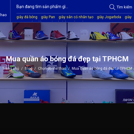
Tìm
kiếm
thao
giày đá bóng
giày Pan
giày sân cỏ nhân tạo
giày Jogarbola
giày
Mitre
giày Akka
quần áo bóng đá
giày Kamito
Mua quần áo bóng đá đẹp tại TPHCM
Trang chủ
/
Blog
/
Chọn đồ thể thao
/
Mua quần áo bóng đá đẹp tại TPHCM