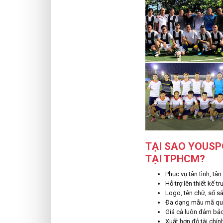
TẠI SAO YOUSP
TẠI TPHCM?
Phục vụ tận tình, tâ
Hỗ trợ lên thiết kế t
Logo, tên chữ, số s
Đa dạng mẫu mã quầ
Giá cả luôn đảm bả
Xuất hơn đỏ tài chín