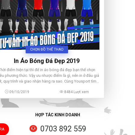
CHỌN ĐỒ THỂ THAO
In Áo Bóng Đá Đẹp 2019
Thời điểm hiện tại thì để in áo bóng đá đẹp bạn thể chọn
ều phương thức. Vậy ưu nhược điểm là gì, nên in ở đâu giá
ốt, quy trình và giao nhận hàng ra sao. Cùng Yousport tìm
hiểu ngay bên dưới nhé
09/10/2019
8484 Lượt xem
HỢP TÁC KINH DOANH
0703 892 559
TRA