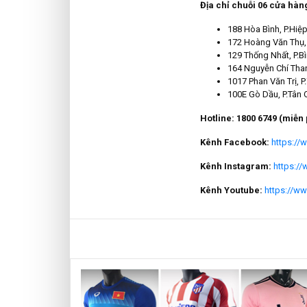
Địa chỉ chuỗi 06 cửa hàn
188 Hòa Bình, P.Hiệ
172 Hoàng Văn Thụ, 
129 Thống Nhất, P.B
164 Nguyễn Chí Than
1017 Phan Văn Trị, P
100E Gò Dầu, P.Tân 
Hotline: 1800 6749 (miễn 
Kênh Facebook:
https:/
Kênh Instagram:
https:/
Kênh Youtube:
https://w