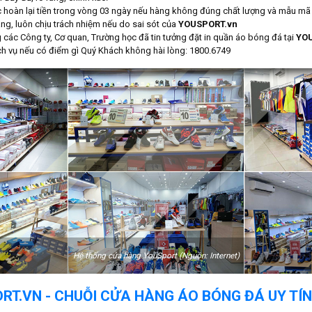
c hoàn lại tiền trong vòng 03 ngày nếu hàng không đúng chất lượng và mẫu mã 
̀ng, luôn chịu trách nhiệm nếu do sai sót của
YOUSPORT.vn
các Công ty, Cơ quan, Trường học đã tin tưởng đặt in quần áo bóng đá tại
YO
ch vụ nếu có điểm gì Quý Khách không hài lòng: 1800.6749
Hệ thống cửa hàng YouSport (Nguồn: Internet)
ORT.VN - CHUỖI CỬA HÀNG ÁO BÓNG ĐÁ UY TÍ