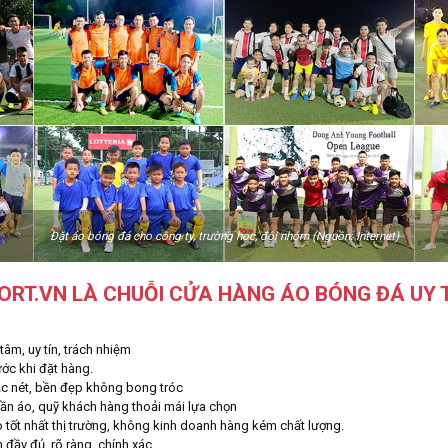
Đặt áo bóng đá cho công ty, trường học, đội nhóm (Nguồn: Internet)
ORT.VN LÀ CHUỖI CỬA HÀNG ÁO BÓNG ĐÁ UY 
̣n tâm, uy tín, trách nhiệm
rước khi đặt hàng.
ắc nét, bền đẹp không bong tróc
n áo, quỹ khách hàng thoải mái lựa chọn
o tốt nhất thị trường, không kinh doanh hàng kém chất lượng.
h đầy đủ, rõ ràng, chính xác.