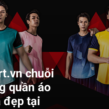
t.vn chuỗi
g quần áo
 đẹp tại