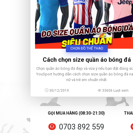
CHỌN ĐỒ THỂ THAO
Cách chọn size quần áo bóng đá
Chọn quần áo bóng đá đẹp và vừa ý nếu bạn đặt đúng si
YouSport hướng dẫn cách chọn size quần áo bóng đá n
nữ và trẻ em chuẩn nhất.
30/12/2019
33606 Lượt xem
GỌI MUA HÀNG (08:30-21:30)
THAN
0703 892 559