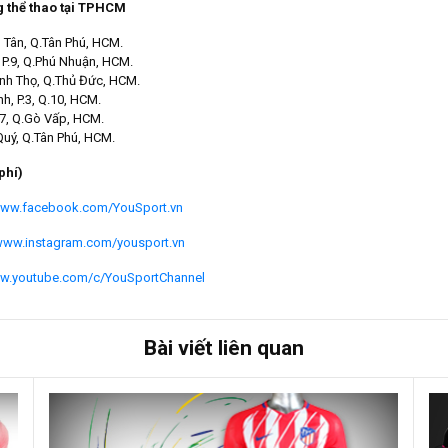
g thể thao tại TPHCM
p Tân, Q.Tân Phú, HCM.
P.9, Q.Phú Nhuận, HCM.
ình Thọ, Q.Thủ Đức, HCM.
h, P.3, Q.10, HCM.
.7, Q.Gò Vấp, HCM.
Quý, Q.Tân Phú, HCM.
phí)
/www.facebook.com/YouSport.vn
/www.instagram.com/yousport.vn
ww.youtube.com/c/YouSportChannel
Bài viết liên quan