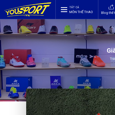
TẤT CẢ
MÔN THỂ THAO
Blog thể 
Gi
Tra