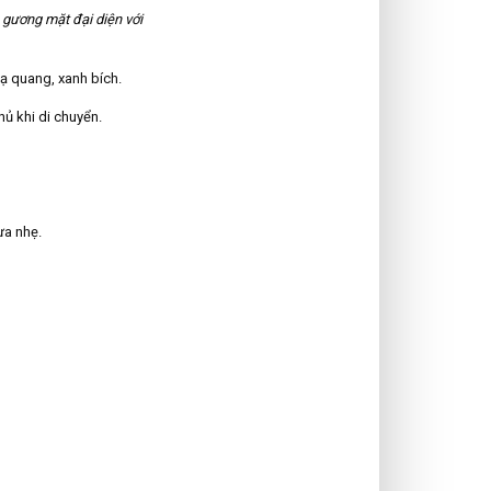
gương mặt đại diện với
dạ quang, xanh bích.
hủ khi di chuyển.
ưa nhẹ.