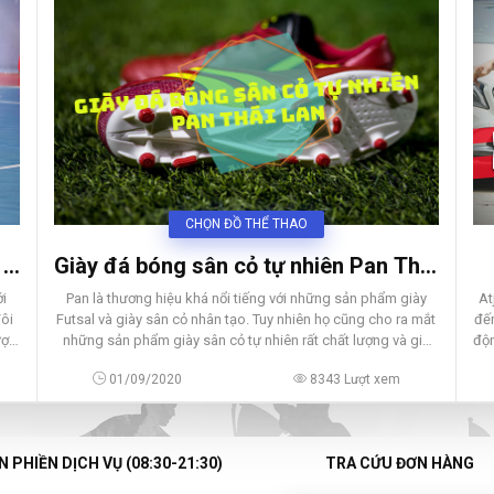
CHỌN ĐỒ THỂ THAO
 ở
Giày đá bóng sân cỏ tự nhiên Pan Thái
Lan
At
ới
Pan là thương hiệu khá nổi tiếng với những sản phẩm giày
đến
ôi
Futsal và giày sân cỏ nhân tạo. Tuy nhiên họ cũng cho ra mắt
độn
ược
những sản phẩm giày sân cỏ tự nhiên rất chất lượng và giá
cả phải chăng.
01/09/2020
8343 Lượt xem
 PHIỀN DỊCH VỤ (08:30-21:30)
TRA CỨU ĐƠN HÀNG