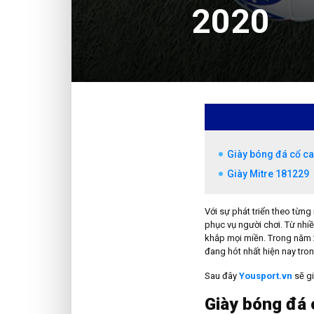
2020
Giày bóng đá cổ c
Giày Mitre 181229
Với sự phát triển theo từn
phục vụ người chơi. Từ nhi
khắp mọi miền. Trong năm 
đang hót nhất hiện nay tro
Sau đây
Yousport.vn
sẽ gi
Giày bóng đá 