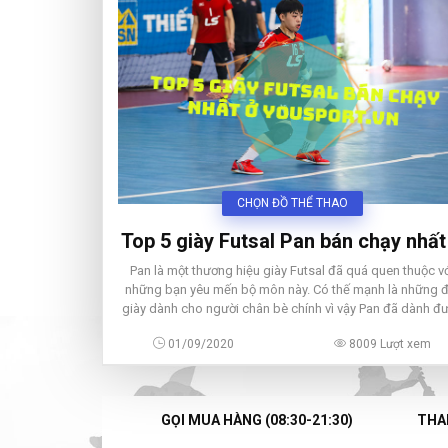
CHỌN ĐỒ THỂ THAO
Top 5 giày Futsal Pan bán chạy nhất
Yousport.vn nửa đầu năm 2020
Pan là một thương hiệu giày Futsal đã quá quen thuộc v
những bạn yêu mến bộ môn này. Có thế mạnh là những đ
giày dành cho người chân bè chính vì vậy Pan đã dành đ
khá nhiều sự lựa chọn của người chơi Futsal Việt Nam.
01/09/2020
8009 Lượt xem
GỌI MUA HÀNG (08:30-21:30)
THAN