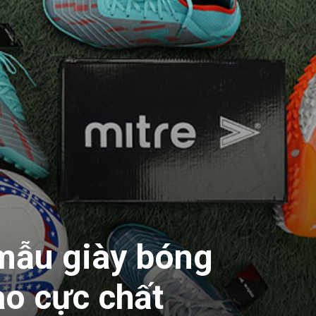
mẫu giày bóng
ao cực chất