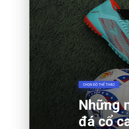
CHỌN ĐỒ THỂ THAO
Những 
đá cổ c