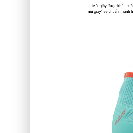
- Mũi giày được khâu chắc 
mũi giày” sẽ chuẩn, mạnh hơ