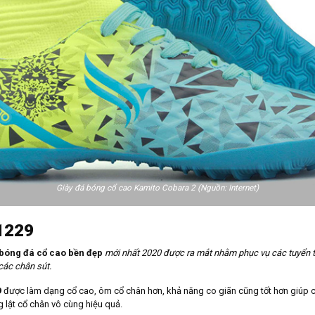
Giày đá bóng cổ cao Kamito Cobara 2 (Nguồn: Internet)
81229
 bóng đá cổ cao bền đẹp
mới nhất 2020 được ra mắt nhằm phục vụ các tuyển
 các chân sút.
9
được làm dạng cổ cao, ôm cổ chân hơn, khả năng co giãn cũng tốt hơn giúp cầ
 lật cổ chân vô cùng hiệu quả.