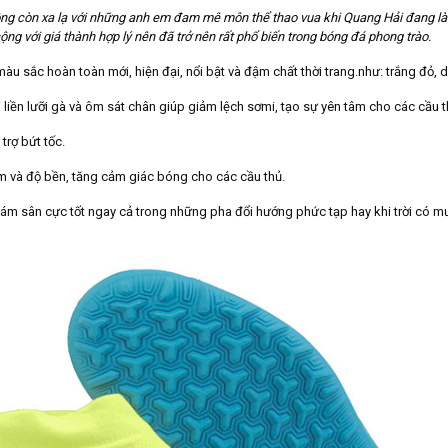
g còn xa lạ với những anh em đam mê môn thể thao vua khi Quang Hải đang là 
ộng với giá thành hợp lý nên đã trở nên rất phổ biến trong bóng đá phong trào.
àu sắc hoàn toàn mới, hiện đại, nổi bật và đậm chất thời trang.như: trắng đỏ, 
liền lưỡi gà và ôm sát chân giúp giảm lệch sơmi, tạo sự yên tâm cho các cầu t
trợ bứt tốc.
và độ bền, tăng cảm giác bóng cho các cầu thủ.
ám sân cực tốt ngay cả trong những pha đổi hướng phức tạp hay khi trời có m