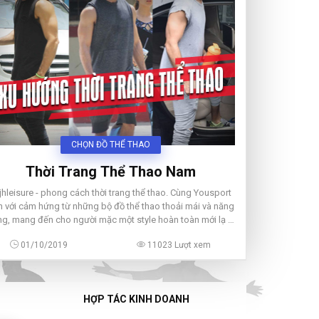
CHỌN ĐỒ THỂ THAO
Thời Trang Thể Thao Nam
jhleisure - phong cách thời trang thể thao. Cùng Yousport
 với cảm hứng từ những bộ đồ thể thao thoải mái và năng
g, mang đến cho người mặc một style hoàn toàn mới lạ –
không gò bó, không khuôn thước.
01/10/2019
11023 Lượt xem
HỢP TÁC KINH DOANH