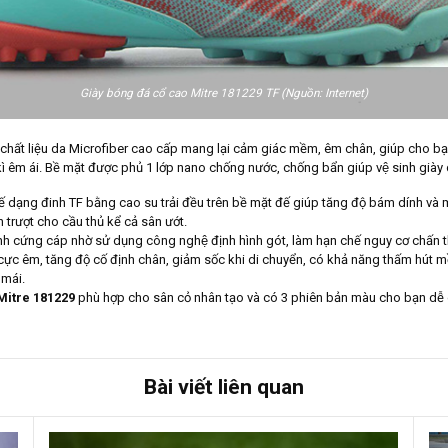
Giày bóng đá cổ cao Mitre 181229 TF (Nguồn: Internet)
ất liệu da Microfiber cao cấp mang lại cảm giác mềm, êm chân, giúp cho bạn
 kì êm ái. Bề mặt được phủ 1 lớp nano chống nước, chống bẩn giúp vệ sinh giày 
ế dạng đinh TF bằng cao su trải đều trên bề mặt đế giúp tăng độ bám dính và m
n trượt cho cầu thủ kể cả sân ướt.
định cứng cáp nhờ sử dụng công nghệ định hình gót, làm hạn chế nguy cơ chấ
y cực êm, tăng độ cố định chân, giảm sốc khi di chuyển, có khả năng thấm hút 
 mái.
 Mitre 181229
phù hợp cho sân cỏ nhân tạo và có 3 phiên bản màu cho bạn dễ d
Bài viết liên quan