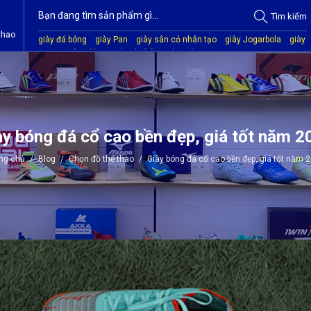
Tìm
kiếm
thao
giày đá bóng
giày Pan
giày sân cỏ nhân tạo
giày Jogarbola
giày
Mitre
giày Akka
quần áo bóng đá
giày Kamito
ày bóng đá cổ cao bền đẹp, giá tốt năm 2
ng chủ
/
Blog
/
Chọn đồ thể thao
/
Giày bóng đá cổ cao bền đẹp, giá tốt năm 