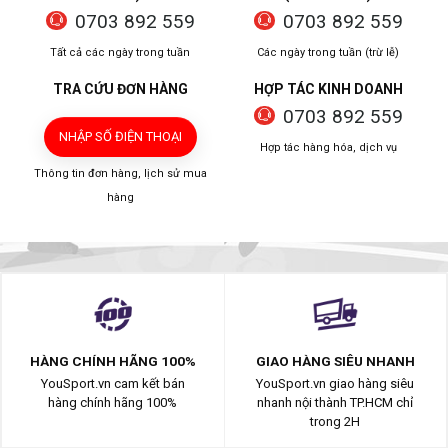
0703 892 559
0703 892 559
Tất cả các ngày trong tuần
Các ngày trong tuần (trừ lễ)
TRA CỨU ĐƠN HÀNG
HỢP TÁC KINH DOANH
0703 892 559
NHẬP SỐ ĐIỆN THOẠI
Hợp tác hàng hóa, dịch vụ
Thông tin đơn hàng, lịch sử mua
hàng
HÀNG CHÍNH HÃNG 100%
GIAO HÀNG SIÊU NHANH
YouSport.vn cam kết bán
YouSport.vn giao hàng siêu
hàng chính hãng 100%
nhanh nội thành TP.HCM chỉ
trong 2H