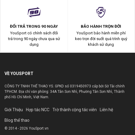
ĐỔI TRẢ TRONG 90 NGÀY
BẢO HÀNH TRỌN ĐỜI
YouSport có chính sách đổi
YouSport bảo hành miễn phí
trả trong 90 ngày chưa qua sử
keo trọn đời suốt quá trình quý
dụng
khách sử dụng
VỀ YOUSPORT
CÔNG TY TNHH THỂ THAO YS. GPKD số 0319450973 cấp bởi Sở Tài chính
TP.HCM. Địa chỉ văn phòng: 34A Tân Sơn Nhì, Phường Tân Sơn Nhì, Thành
phố Hồ Chí Minh, Việt Nam.
Giới Thiệu
Hợp tác NCC
Trờ thành cộng tác viên
Liên hệ
Blog thể thao
© 2014 - 2026 YouSport.vn