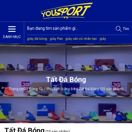
Tìm
DANH MỤC
giày đá bóng
giày Pan
giày sân cỏ nhân tạo
giày
Jogarbola
giày Mitre
giày Akka
quần áo bóng đá
giày
Kamito
Tất Đá Bóng
Trang chủ
/
Bóng đá
/
Phụ Kiện Bóng Đá
/
Tất Đá Bóng (25 sản phẩm)
Tất Đá Bóng
(25 sản phẩm)