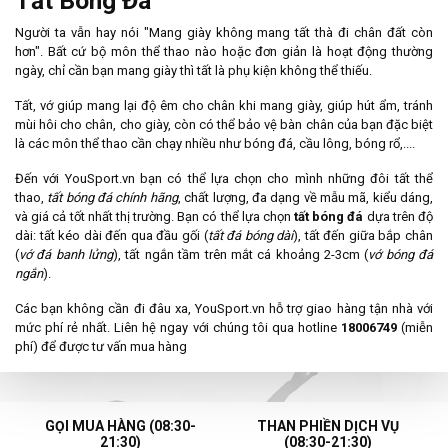
Tất Bóng Đá
Người ta vẫn hay nói "Mang giày không mang tất thà đi chân đất còn
hơn". Bất cứ bộ môn thể thao nào hoặc đơn giản là hoạt động thường
ngày, chỉ cần bạn mang giày thì tất là phụ kiện không thể thiếu.
Tất, vớ giúp mang lại độ êm cho chân khi mang giày, giúp hút ẩm, tránh
mùi hôi cho chân, cho giày, còn có thể bảo vệ bàn chân của bạn đặc biệt
là các môn thể thao cần chạy nhiều như bóng đá, cầu lông, bóng rổ,....
Đến với YouSport.vn bạn có thể lựa chọn cho mình những đôi tất thể
thao,
tất bóng đá chính hãng
, chất lượng, đa dạng về mẫu mã, kiểu dáng,
và giá cả tốt nhất thị trường. Bạn có thể lựa chọn
tất bóng đá
dựa trên độ
dài: tất kéo dài đến qua đầu gối (
tất đá bóng dài
), tất đến giữa bắp chân
(
vớ đá banh lửng
), tất ngắn tầm trên mắt cá khoảng 2-3cm (
vớ bóng đá
ngắn
).
Các bạn không cần đi đâu xa, YouSport.vn hỗ trợ giao hàng tận nhà với
mức phí rẻ nhất. Liên hệ ngay với chúng tôi qua hotline
18006749
(miễn
phí) để được tư vấn mua hàng
GỌI MUA HÀNG (08:30-
THAN PHIỀN DỊCH VỤ
21:30)
(08:30-21:30)