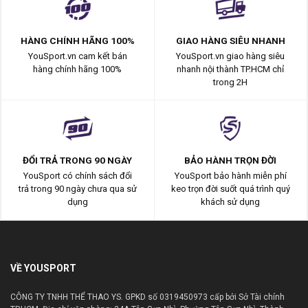
HÀNG CHÍNH HÃNG 100%
GIAO HÀNG SIÊU NHANH
YouSport.vn cam kết bán
YouSport.vn giao hàng siêu
hàng chính hãng 100%
nhanh nội thành TP.HCM chỉ
trong 2H
ĐỔI TRẢ TRONG 90 NGÀY
BẢO HÀNH TRỌN ĐỜI
YouSport có chính sách đổi
YouSport bảo hành miễn phí
trả trong 90 ngày chưa qua sử
keo trọn đời suốt quá trình quý
dụng
khách sử dụng
VỀ YOUSPORT
CÔNG TY TNHH THỂ THAO YS. GPKD số 0319450973 cấp bởi Sở Tài chính