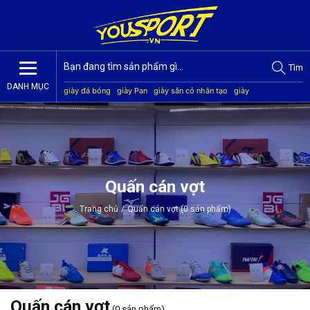
Tìm
DANH MỤC
giày đá bóng
giày Pan
giày sân cỏ nhân tạo
giày
Jogarbola
giày Mitre
giày Akka
quần áo bóng đá
giày
Kamito
Quấn cán vợt
Trang chủ
/
Quấn cán vợt (0 sản phẩm)
Quấn cán vợt
(0 sản phẩm)