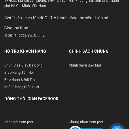
TP.HCM. Địa chỉ văn phòng: 34A Tân Sơn Nhì, Phường Tân Sơn Nhì, Thành
phố Hồ Chí Minh, Việt Nam.
Giới Thiệu
Hợp tác NCC
Trờ thành cộng tác viên
Liên hệ
Blog thể thao
© 2014 - 2026 YouSport.vn
HỖ TRỢ KHÁCH HÀNG
CHÍNH SÁCH CHUNG
Chọn Size Giày Đá Bóng
Chính Sách Bảo Mật
Giao Hàng Tận Nơi
Bảo Hành & Đổi Trả
Khách hàng thân thiết
DÒNG THỜI GIAN FACEBOOK
Theo dõi YouSport
Chứng nhận YouSport