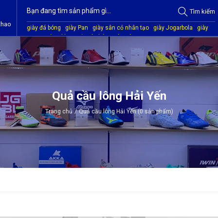
Tìm
kiếm
thao
giày đá bóng
giày Pan
giày sân cỏ nhân tạo
giày Jogarbola
giày
Mitre
giày Akka
quần áo bóng đá
giày Kamito
Quả cầu lông Hải Yến
Trang chủ
/
Quả cầu lông Hải Yến (0 sản phẩm)