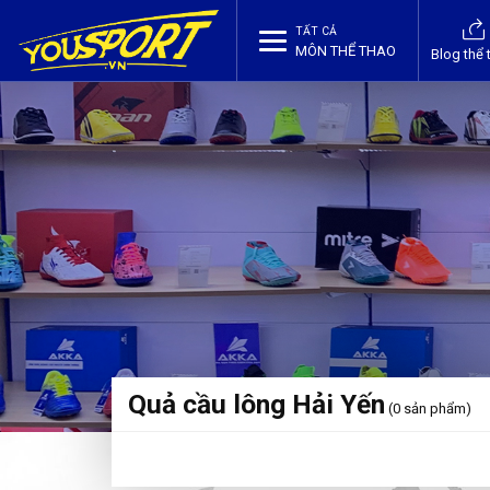
TẤT CẢ
MÔN THỂ THAO
Blog thể 
Quả cầu lông Hải Yến
(0 sản phẩm)