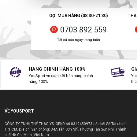
GỌI MUA HÀNG (08:30-21:30)
THAN
0703 892 559
Tất cả các ngày trong tuần
HÀNG CHÍNH HÃNG 100%
GI
YouSport.vn cam kết bán hàng chính
You
hãng 100%
thà
VỀ YOUSPORT
CÔNG TY TNHH THỂ THAO YS. GPKD số 0319450973 cấp bởi Sở Tài chính
TP.HCM. Địa chỉ văn phòng: 34A Tân Sơn Nhì, Phường Tân Sơn Nhì, Thành
phố Hồ Chí Minh, Việt Nam.