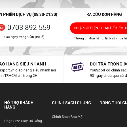
 PHIỀN DỊCH VỤ (08:30-21:30)
TRA CỨU ĐƠN HÀNG
0703 892 559
NHẬP SỐ ĐIỆN THOẠI
ĐỂ KIỂM 
Các ngày trong tuần (trừ lễ)
Thông tin đơn hàng, lịch sử mua h
AO HÀNG SIÊU NHANH
ĐỔI TRẢ TRONG 9
Sport.vn giao hàng siêu nhanh nội
YouSport có chính sách
nh TP.HCM chỉ trong 2H
90 ngày chưa qua sử 
HỖ TRỢ KHÁCH
CHÍNH SÁCH CHUNG
DÒNG THỜI G
HÀNG
Chính Sách Bảo Mật
Chọn Size Giày Đá Bóng