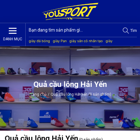
Tìm
DANH MỤC
giày đá bóng
giày Pan
giày sân cỏ nhân tạo
giày
Jogarbola
giày Mitre
giày Akka
quần áo bóng đá
giày
Kamito
Quả cầu lông Hải Yến
Trang chủ
/
Quả cầu lông Hải Yến (0 sản phẩm)
Quả cầu lông Hải Yến
(0 sản phẩm)