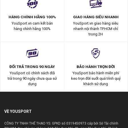
HÀNG CHÍNH HÃNG 100%
GIAO HÀNG SIÊU NHANH
YouSport.vn cam kết bán
YouSport.vn giao hàng siêu
hàng chính hãng 100%
nhanh nội thành TP.HCM chỉ
trong 2H
ĐỔI TRẢ TRONG 90 NGÀY
BẢO HÀNH TRỌN ĐỜI
YouSport có chính sách đổi
YouSport bảo hành miễn phí
trả trong 90 ngày chưa qua sử
keo trọn đời suốt quá trình quý
dụng
khách sử dụng
VỀ YOUSPORT
CÔNG TY TNHH THỂ THAO YS. GPKD số 0319450973 cấp bởi Sở Tài chính