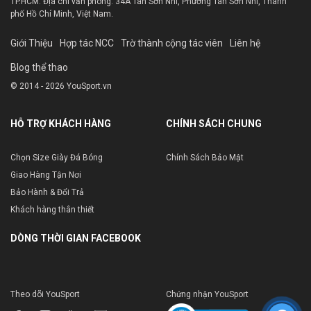
TP.HCM. Địa chỉ văn phòng: 34A Tân Sơn Nhì, Phường Tân Sơn Nhì, Thành
phố Hồ Chí Minh, Việt Nam.
Giới Thiệu
Hợp tác NCC
Trờ thành cộng tác viên
Liên hệ
Blog thể thao
© 2014 - 2026 YouSport.vn
HỖ TRỢ KHÁCH HÀNG
CHÍNH SÁCH CHUNG
Chọn Size Giày Đá Bóng
Chính Sách Bảo Mật
Giao Hàng Tận Nơi
Bảo Hành & Đổi Trả
Khách hàng thân thiết
DÒNG THỜI GIAN FACEBOOK
Theo dõi YouSport
Chứng nhận YouSport