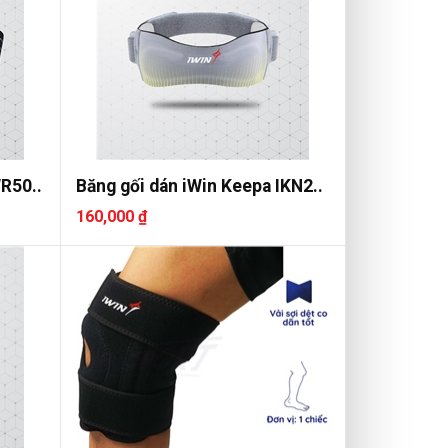
WR50..
Băng gối dán iWin Keepa IKN2..
160,000 ₫