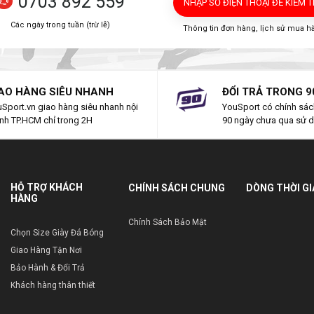
0703 892 559
NHẬP SỐ ĐIỆN THOẠI
ĐỂ KIỂM 
Các ngày trong tuần (trừ lễ)
Thông tin đơn hàng, lịch sử mua h
AO HÀNG SIÊU NHANH
ĐỔI TRẢ TRONG 9
Sport.vn giao hàng siêu nhanh nội
YouSport có chính sách
nh TP.HCM chỉ trong 2H
90 ngày chưa qua sử 
HỖ TRỢ KHÁCH
CHÍNH SÁCH CHUNG
DÒNG THỜI G
HÀNG
Chính Sách Bảo Mật
Chọn Size Giày Đá Bóng
Giao Hàng Tận Nơi
Bảo Hành & Đổi Trả
Khách hàng thân thiết