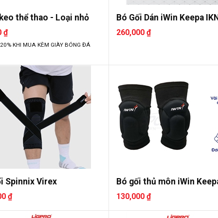
keo thể thao - Loại nhỏ
Bó Gối Dán iWin Keepa IK
0 ₫
260,000 ₫
 20% KHI MUA KÈM GIÀY BÓNG ĐÁ
i Spinnix Virex
Bó gối thủ môn iWin Keepa
00 ₫
130,000 ₫