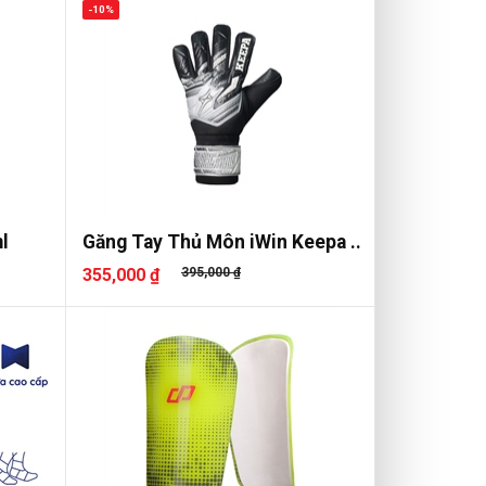
-10%
l
Găng Tay Thủ Môn iWin Keepa ..
355,000 ₫
395,000 ₫