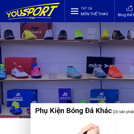
TẤT CẢ
MÔN THỂ THAO
Blog thể 
Phụ Kiện Bóng Đá Khác
(20 sản phẩ