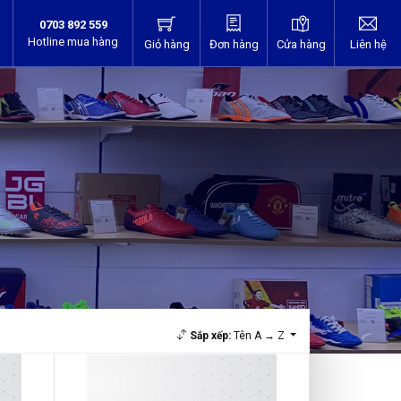
0703 892 559
Hotline mua hàng
Giỏ hàng
Đơn hàng
Cửa hàng
Liên hệ
)
Sắp xếp:
Tên A → Z