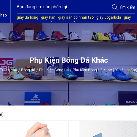
Tìm
kiếm
thao
giày đá bóng
giày Pan
giày sân cỏ nhân tạo
giày Jogarbola
giày
Mitre
giày Akka
quần áo bóng đá
giày Kamito
Phụ Kiện Bóng Đá Khác
Trang chủ
/
Bóng đá
/
Phụ Kiện Bóng Đá
/
Phụ Kiện Bóng Đá Khác (20 sản phẩm
m)