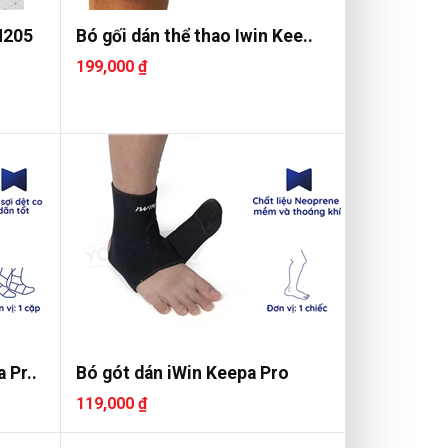
N205
Bó gối dán thể thao Iwin Kee..
199,000 ₫
 Pr..
Bó gót dán iWin Keepa Pro
119,000 ₫