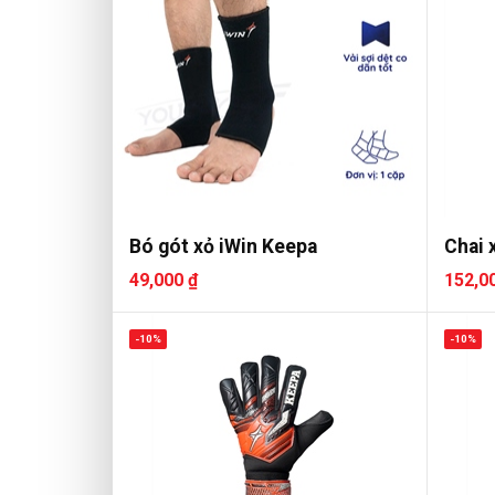
Bó gót xỏ iWin Keepa
Chai 
49,000 ₫
152,0
-10%
-10%