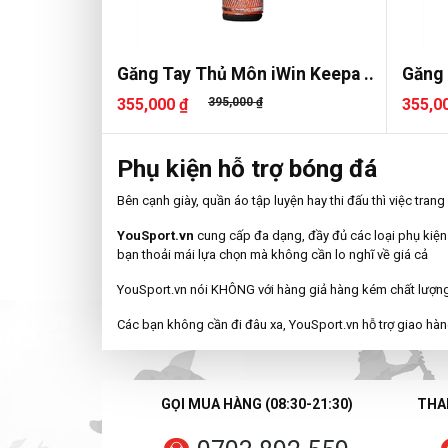
Găng Tay Thủ Môn iWin Keepa ..
Găng 
355,000 ₫
395,000 ₫
355,0
Phụ kiện hỗ trợ bóng đá
Bên cạnh giày, quần áo tập luyện hay thi đấu thì việc trang
YouSport.vn
cung cấp đa dạng, đầy đủ các loại phụ kiệ
bạn thoải mái lựa chọn mà không cần lo nghĩ về giá cả
YouSport.vn nói KHÔNG với hàng giả hàng kém chất lượng,
Các bạn không cần đi đâu xa, YouSport.vn hỗ trợ giao hàng
GỌI MUA HÀNG (08:30-21:30)
THAN