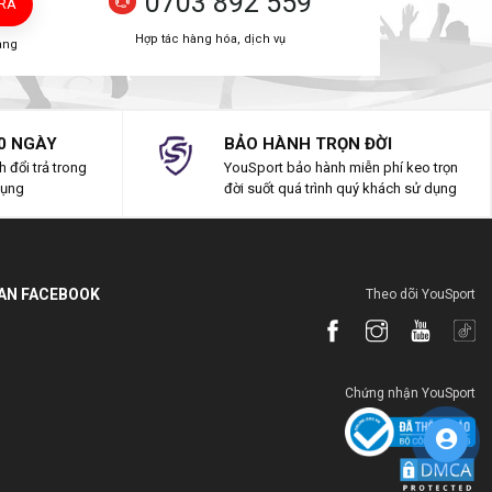
0703 892 559
TRA
Hợp tác hàng hóa, dịch vụ
àng
0 NGÀY
BẢO HÀNH TRỌN ĐỜI
 đổi trả trong
YouSport bảo hành miễn phí keo trọn
dụng
đời suốt quá trình quý khách sử dụng
IAN FACEBOOK
Theo dõi YouSport
Chứng nhận YouSport