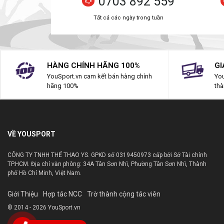
0703 892 559
Tất cả các ngày trong tuần
HÀNG CHÍNH HÃNG 100%
GI
YouSport.vn cam kết bán hàng chính
You
hãng 100%
thà
VỀ YOUSPORT
CÔNG TY TNHH THỂ THAO YS. GPKD số 0319450973 cấp bởi Sở Tài chính
TP.HCM. Địa chỉ văn phòng: 34A Tân Sơn Nhì, Phường Tân Sơn Nhì, Thành
phố Hồ Chí Minh, Việt Nam.
Giới Thiệu
Hợp tác NCC
Trờ thành cộng tác viên
© 2014 - 2026 YouSport.vn