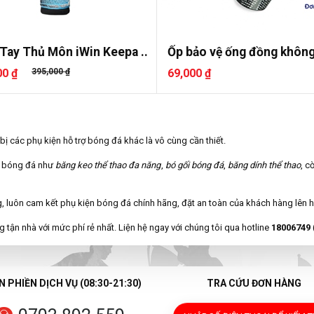
Tay Thủ Môn iWin Keepa ..
Ốp bảo vệ ống đồng không
00 ₫
395,000 ₫
69,000 ₫
 bị các phụ kiện hỗ trợ bóng đá khác là vô cùng cần thiết.
n bóng đá như
băng keo thể thao đa năng
,
bó gối bóng đá
,
băng dính thể thao
, c
 luôn cam kết phụ kiện bóng đá chính hãng, đặt an toàn của khách hàng lên 
 tận nhà với mức phí rẻ nhất. Liện hệ ngay với chúng tôi qua hotline
18006749
 PHIỀN DỊCH VỤ (08:30-21:30)
TRA CỨU ĐƠN HÀNG