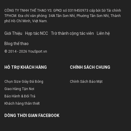
CÔNG TY TNHH THỂ THAO YS. GPKD số 0319450973 cấp bởi Sở Tài chính
TP.HCM. Địa chỉ văn phòng: 34A Tân Sơn Nhì, Phường Tân Sơn Nhì, Thành
phố Hồ Chí Minh, Việt Nam.
Giới Thiệu
Hợp tác NCC
Trờ thành cộng tác viên
Liên hệ
Blog thể thao
© 2014 - 2026 YouSport.vn
HỖ TRỢ KHÁCH HÀNG
CHÍNH SÁCH CHUNG
Chọn Size Giày Đá Bóng
Chính Sách Bảo Mật
Giao Hàng Tận Nơi
Bảo Hành & Đổi Trả
Khách hàng thân thiết
DÒNG THỜI GIAN FACEBOOK