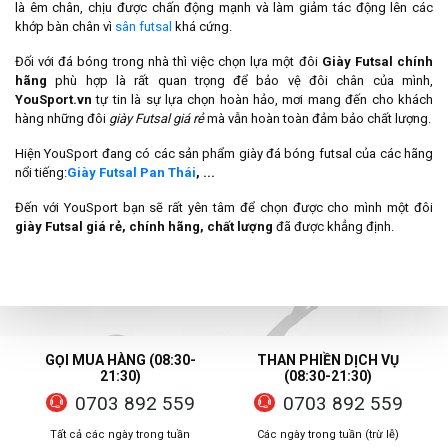
là êm chân, chịu được chấn động mạnh và làm giảm tác động lên các
khớp bàn chân vì
sân futsal
khá cứng.
Đối với đá bóng trong nhà thì việc chọn lựa một đôi
Giày Futsal chính
hãng
phù hợp là rất quan trọng để bảo vệ đôi chân của mình,
YouSport.vn
tự tin là sự lựa chọn hoàn hảo, mơi mang đến cho khách
hàng những đôi
giày Futsal giá rẻ
mà vẫn hoàn toàn đảm bảo chất lượng.
Hiện YouSport đang có các sản phẩm giày đá bóng futsal của các hãng
nổi tiếng:
Giày Futsal Pan Thái
, ...
Đến với YouSport bạn sẽ rất yên tâm để chọn được cho mình một đôi
giày Futsal giá rẻ, chính hãng, chất lượng
đã được khẳng định.
GỌI MUA HÀNG (08:30-
THAN PHIỀN DỊCH VỤ
21:30)
(08:30-21:30)
0703 892 559
0703 892 559
Tất cả các ngày trong tuần
Các ngày trong tuần (trừ lễ)