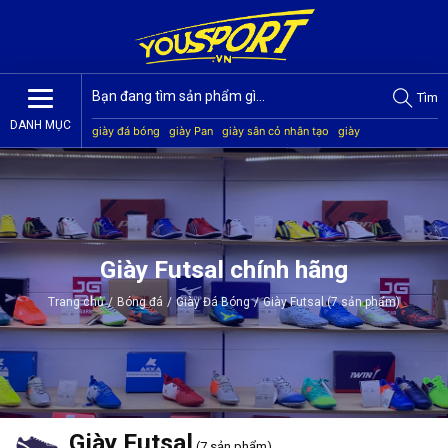
Tìm
DANH MỤC
giày đá bóng
giày Pan
giày sân cỏ nhân tạo
giày
Jogarbola
giày Mitre
giày Akka
quần áo bóng đá
giày
Kamito
Giày Futsal chính hãng
Trang chủ
/
Bóng đá
/
Giày Đá Bóng
/
Giày Futsal (7 sản phẩm)
Giày Futsal
(7 sản phẩm)