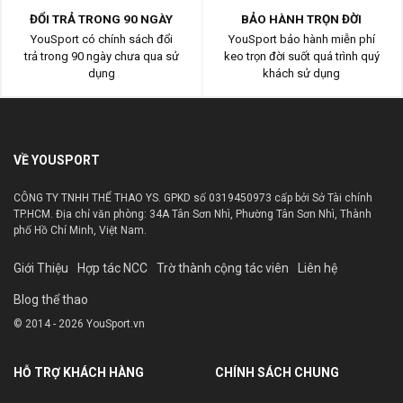
ĐỔI TRẢ TRONG 90 NGÀY
BẢO HÀNH TRỌN ĐỜI
YouSport có chính sách đổi
YouSport bảo hành miễn phí
trả trong 90 ngày chưa qua sử
keo trọn đời suốt quá trình quý
dụng
khách sử dụng
VỀ YOUSPORT
CÔNG TY TNHH THỂ THAO YS. GPKD số 0319450973 cấp bởi Sở Tài chính
TP.HCM. Địa chỉ văn phòng: 34A Tân Sơn Nhì, Phường Tân Sơn Nhì, Thành
phố Hồ Chí Minh, Việt Nam.
Giới Thiệu
Hợp tác NCC
Trờ thành cộng tác viên
Liên hệ
Blog thể thao
© 2014 - 2026 YouSport.vn
HỖ TRỢ KHÁCH HÀNG
CHÍNH SÁCH CHUNG