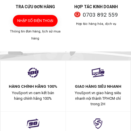
TRA CỨU ĐƠN HÀNG
HỢP TÁC KINH DOANH
0703 892 559
NHẬP SỐ ĐIỆN THOẠI
Hợp tác hàng hóa, dịch vụ
Thông tin đơn hàng, lịch sử mua
hàng
HÀNG CHÍNH HÃNG 100%
GIAO HÀNG SIÊU NHANH
YouSport.vn cam kết bán
YouSport.vn giao hàng siêu
hàng chính hãng 100%
nhanh nội thành TP.HCM chỉ
trong 2H