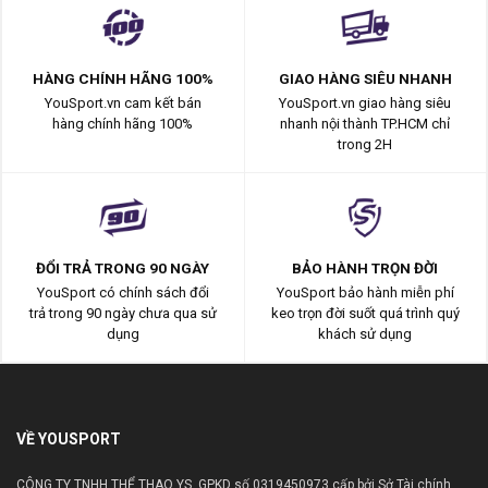
HÀNG CHÍNH HÃNG 100%
GIAO HÀNG SIÊU NHANH
YouSport.vn cam kết bán
YouSport.vn giao hàng siêu
hàng chính hãng 100%
nhanh nội thành TP.HCM chỉ
trong 2H
ĐỔI TRẢ TRONG 90 NGÀY
BẢO HÀNH TRỌN ĐỜI
YouSport có chính sách đổi
YouSport bảo hành miễn phí
trả trong 90 ngày chưa qua sử
keo trọn đời suốt quá trình quý
dụng
khách sử dụng
VỀ YOUSPORT
CÔNG TY TNHH THỂ THAO YS. GPKD số 0319450973 cấp bởi Sở Tài chính