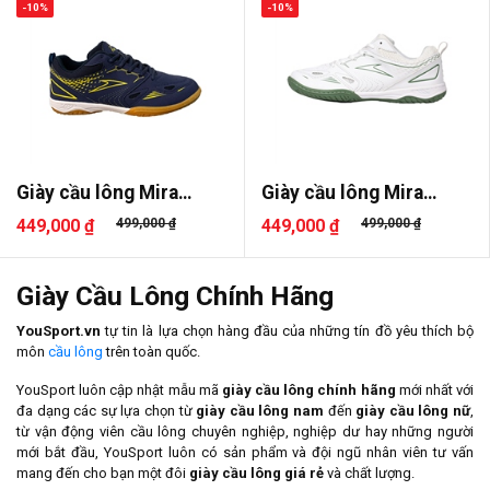
-10%
-10%
Giày cầu lông Mira
Giày cầu lông Mira
Lighter
Lighter
449,000 ₫
499,000 ₫
449,000 ₫
499,000 ₫
Giày Cầu Lông Chính Hãng
YouSport.vn
tự tin là lựa chọn hàng đầu của những tín đồ yêu thích bộ
môn
cầu lông
trên toàn quốc.
YouSport luôn cập nhật mẫu mã
giày cầu lông chính hãng
mới nhất với
đa dạng các sự lựa chọn từ
giày cầu lông nam
đến
giày cầu lông nữ
,
từ vận động viên cầu lông chuyên nghiệp, nghiệp dư hay những người
mới bắt đầu, YouSport luôn có sản phẩm và đội ngũ nhân viên tư vấn
mang đến cho bạn một đôi
giày cầu lông giá rẻ
và chất lượng.