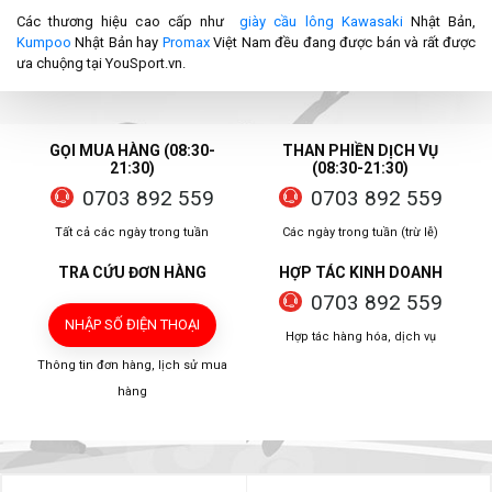
Các thương hiệu cao cấp như
giày cầu lông Kawasaki
Nhật Bản,
Kumpoo
Nhật Bản hay
Promax
Việt Nam đều đang được bán và rất được
ưa chuộng tại YouSport.vn.
GỌI MUA HÀNG (08:30-
THAN PHIỀN DỊCH VỤ
21:30)
(08:30-21:30)
0703 892 559
0703 892 559
Tất cả các ngày trong tuần
Các ngày trong tuần (trừ lễ)
TRA CỨU ĐƠN HÀNG
HỢP TÁC KINH DOANH
0703 892 559
NHẬP SỐ ĐIỆN THOẠI
Hợp tác hàng hóa, dịch vụ
Thông tin đơn hàng, lịch sử mua
hàng