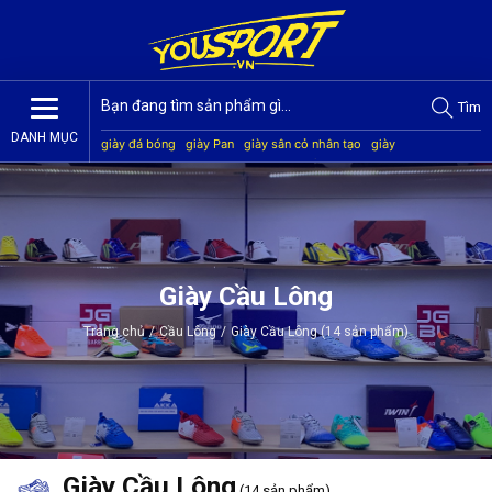
Tìm
DANH MỤC
giày đá bóng
giày Pan
giày sân cỏ nhân tạo
giày
Jogarbola
giày Mitre
giày Akka
quần áo bóng đá
giày
Kamito
Giày Cầu Lông
Trang chủ
/
Cầu Lông
/
Giày Cầu Lông (14 sản phẩm)
Giày Cầu Lông
(14 sản phẩm)