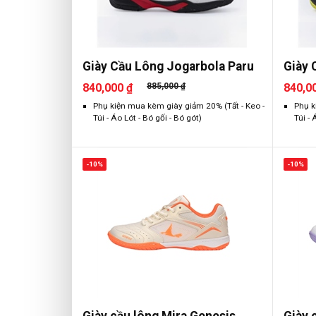
Giày Cầu Lông Jogarbola Paru
Giày 
840,000 ₫
885,000 ₫
840,0
Phụ kiện mua kèm giày giảm 20% (Tất - Keo -
Phụ k
Túi - Áo Lót - Bó gối - Bó gót)
Túi - 
-10%
-10%
Giày cầu lông Mira Genesis
Giày 