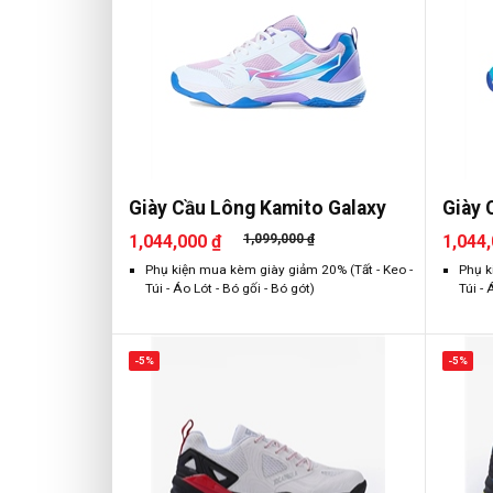
Giày Cầu Lông Kamito Galaxy
Giày 
1,044,000 ₫
1,099,000 ₫
1,044,
Phụ kiện mua kèm giày giảm 20% (Tất - Keo -
Phụ k
Túi - Áo Lót - Bó gối - Bó gót)
Túi - 
-5%
-5%