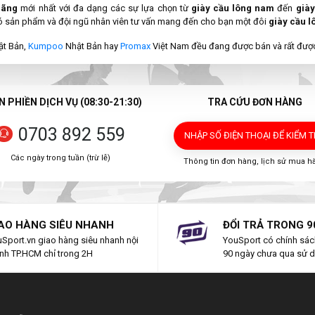
hãng
mới nhất với đa dạng các sự lựa chọn từ
giày cầu lông nam
đến
giày
ó sản phẩm và đội ngũ nhân viên tư vấn mang đến cho bạn một đôi
giày cầu l
t Bản,
Kumpoo
Nhật Bản hay
Promax
Việt Nam đều đang được bán và rất được
 PHIỀN DỊCH VỤ (08:30-21:30)
TRA CỨU ĐƠN HÀNG
0703 892 559
NHẬP SỐ ĐIỆN THOẠI
ĐỂ KIỂM 
Các ngày trong tuần (trừ lễ)
Thông tin đơn hàng, lịch sử mua h
AO HÀNG SIÊU NHANH
ĐỔI TRẢ TRONG 9
Sport.vn giao hàng siêu nhanh nội
YouSport có chính sách
nh TP.HCM chỉ trong 2H
90 ngày chưa qua sử 