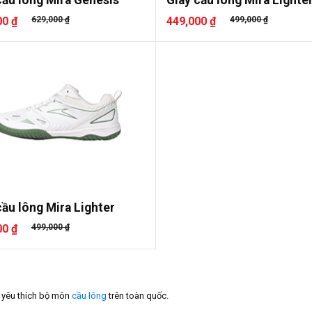
00 ₫
629,000 ₫
449,000 ₫
499,000 ₫
cầu lông Mira Lighter
00 ₫
499,000 ₫
ồ yêu thích bộ môn
cầu lông
trên toàn quốc.