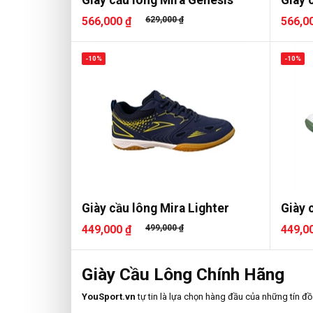
566,000 ₫
629,000 ₫
566,0
-10%
-10%
Giày cầu lông Mira Lighter
Giày 
449,000 ₫
499,000 ₫
449,0
Giày Cầu Lông Chính Hãng
YouSport.vn
tự tin là lựa chọn hàng đầu của những tín đ