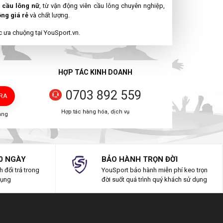
 cầu lông nữ
, từ vận động viên cầu lông chuyên nghiệp,
ông giá rẻ
và chất lượng.
 ưa chuộng tại YouSport.vn.
HỢP TÁC KINH DOANH
0703 892 559
TRA
Hợp tác hàng hóa, dịch vụ
àng
0 NGÀY
BẢO HÀNH TRỌN ĐỜI
 đổi trả trong
YouSport bảo hành miễn phí keo trọn
dụng
đời suốt quá trình quý khách sử dụng