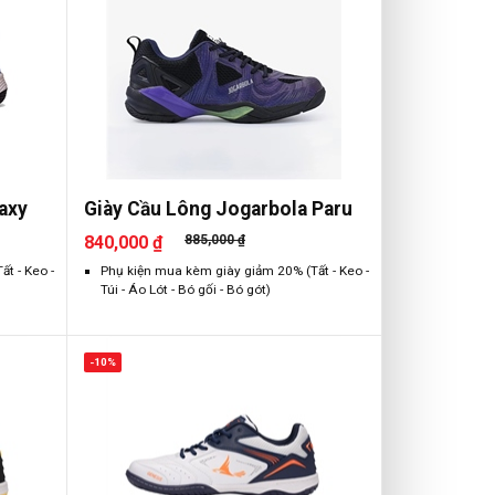
axy
Giày Cầu Lông Jogarbola Paru
840,000 ₫
885,000 ₫
t - Keo -
Phụ kiện mua kèm giày giảm 20% (Tất - Keo -
Túi - Áo Lót - Bó gối - Bó gót)
-10%