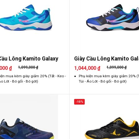
Cầu Lông Kamito Galaxy
Giày Cầu Lông Kamito Gal
000 ₫
1,099,000 ₫
1,044,000 ₫
1,099,000 ₫
iện mua kèm giày giảm 20% (Tất - Keo -
Phụ kiện mua kèm giày giảm 20% (Tấ
Áo Lót - Bó gối - Bó gót)
Túi - Áo Lót - Bó gối - Bó gót)
-10%