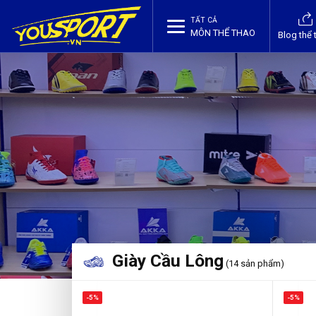
TẤT CẢ
MÔN THỂ THAO
Blog thể 
Giày Cầu Lông
(14 sản phẩm)
-5%
-5%