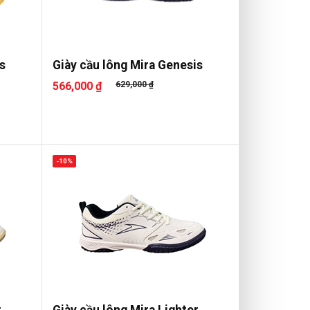
s
Giày cầu lông Mira Genesis
566,000 ₫
629,000 ₫
-10%
r
Giày cầu lông Mira Lighter