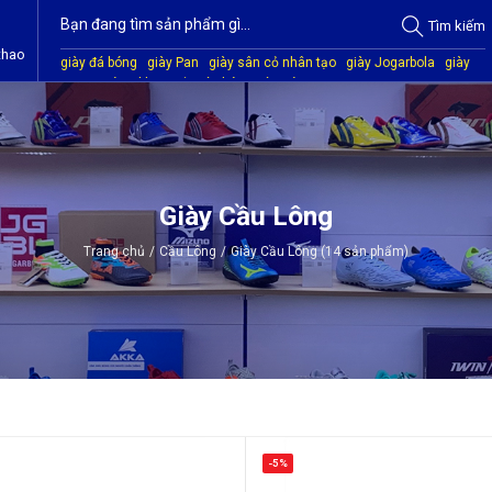
Tìm
kiếm
thao
giày đá bóng
giày Pan
giày sân cỏ nhân tạo
giày Jogarbola
giày
Mitre
giày Akka
quần áo bóng đá
giày Kamito
Giày Cầu Lông
Trang chủ
/
Cầu Lông
/
Giày Cầu Lông (14 sản phẩm)
-5%