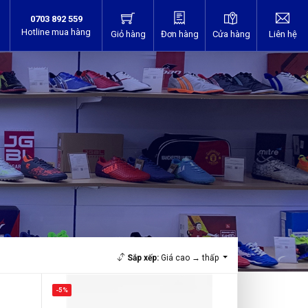
0703 892 559
Hotline mua hàng
Giỏ hàng
Đơn hàng
Cửa hàng
Liên hệ
Sắp xếp:
Giá cao → thấp
-5%