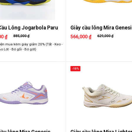
Cầu Lông Jogarbola Paru
Giày cầu lông Mira Genesi
00 ₫
885,000 ₫
566,000 ₫
629,000 ₫
iện mua kèm giày giảm 20% (Tất - Keo -
Áo Lót - Bó gối - Bó gót)
-10%
cầu lông Mira Genesis
Giày cầu lông Mira Lighte