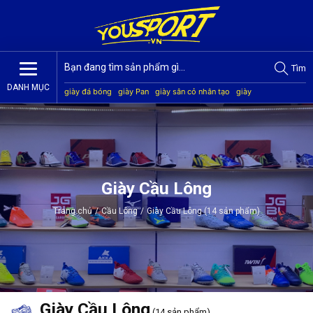
Tìm
DANH MỤC
giày đá bóng
giày Pan
giày sân cỏ nhân tạo
giày
Jogarbola
giày Mitre
giày Akka
quần áo bóng đá
giày
Kamito
Giày Cầu Lông
Trang chủ
/
Cầu Lông
/
Giày Cầu Lông (14 sản phẩm)
Giày Cầu Lông
(14 sản phẩm)