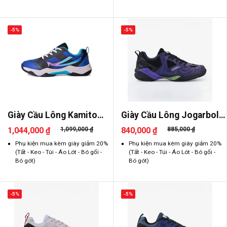
-5%
-5%
Giày Cầu Lông Kamito
Giày Cầu Lông Jogarbola
Galaxy
Paru
1,044,000 ₫
1,099,000 ₫
840,000 ₫
885,000 ₫
Phụ kiện mua kèm giày giảm 20%
Phụ kiện mua kèm giày giảm 20%
(Tất - Keo - Túi - Áo Lót - Bó gối -
(Tất - Keo - Túi - Áo Lót - Bó gối -
Bó gót)
Bó gót)
-5%
-5%