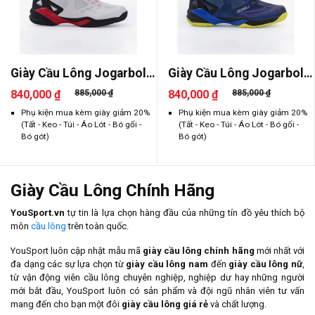
Giày Cầu Lông Jogarbola
Giày Cầu Lông Jogarbola
Paru
Paru
840,000 ₫
885,000 ₫
840,000 ₫
885,000 ₫
Phụ kiện mua kèm giày giảm 20%
Phụ kiện mua kèm giày giảm 20%
(Tất - Keo - Túi - Áo Lót - Bó gối -
(Tất - Keo - Túi - Áo Lót - Bó gối -
Bó gót)
Bó gót)
Giày Cầu Lông Chính Hãng
YouSport.vn
tự tin là lựa chọn hàng đầu của những tín đồ yêu thích bộ
môn
cầu lông
trên toàn quốc.
YouSport luôn cập nhật mẫu mã
giày cầu lông chính hãng
mới nhất với
đa dạng các sự lựa chọn từ
giày cầu lông nam
đến
giày cầu lông nữ
,
từ vận động viên cầu lông chuyên nghiệp, nghiệp dư hay những người
mới bắt đầu, YouSport luôn có sản phẩm và đội ngũ nhân viên tư vấn
mang đến cho bạn một đôi
giày cầu lông giá rẻ
và chất lượng.