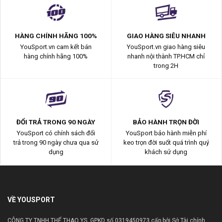
HÀNG CHÍNH HÃNG 100%
GIAO HÀNG SIÊU NHANH
YouSport.vn cam kết bán
YouSport.vn giao hàng siêu
hàng chính hãng 100%
nhanh nội thành TP.HCM chỉ
trong 2H
ĐỔI TRẢ TRONG 90 NGÀY
BẢO HÀNH TRỌN ĐỜI
YouSport có chính sách đổi
YouSport bảo hành miễn phí
trả trong 90 ngày chưa qua sử
keo trọn đời suốt quá trình quý
dụng
khách sử dụng
VỀ YOUSPORT
CÔNG TY TNHH THỂ THAO YS. GPKD số 0319450973 cấp bởi Sở Tài chính