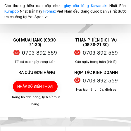
Các thương hiệu cao cấp như
giày cầu lông Kawasaki
Nhật Bản,
Kumpoo
Nhật Bản hay
Promax
Việt Nam đều đang được bán và rất được
ưa chuộng tại YouSport.vn.
GỌI MUA HÀNG (08:30-
THAN PHIỀN DỊCH VỤ
21:30)
(08:30-21:30)
0703 892 559
0703 892 559
Tất cả các ngày trong tuần
Các ngày trong tuần (trừ lễ)
TRA CỨU ĐƠN HÀNG
HỢP TÁC KINH DOANH
0703 892 559
NHẬP SỐ ĐIỆN THOẠI
Hợp tác hàng hóa, dịch vụ
Thông tin đơn hàng, lịch sử mua
hàng