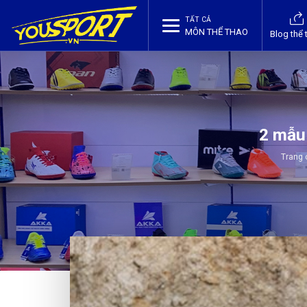
TẤT CẢ
MÔN THỂ THAO
Blog thể 
2 mẫu 
Trang