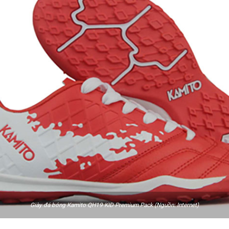
Giày đá bóng Kamito QH19 KID Premium Pack (Nguồn: Internet)