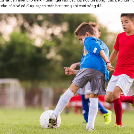
ụ rất cần thiết cho trẻ khi tham gia vào các lớp học đá bóng. Các bé chưa hoà
p cho các bé có được sự an toàn hơn trong khi chơi bóng đá.