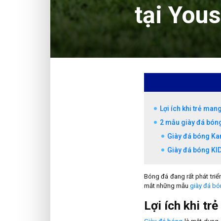
tại You
Lợi ích khi trẻ man
2 mẫu giày đá bóng
Giày đá bóng K
Giày đá bóng KI
Bóng đá đang rất phát triể
mắt những mẫu
giày đá bó
Lợi ích khi tr