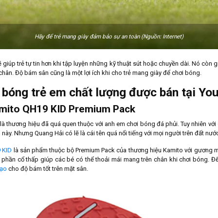
Hãy để trẻ mang giày đảm bảo sự an toàn (Nguồn: Internet)
 giúp trẻ tự tin hơn khi tập luyện những kỹ thuật sút hoặc chuyền dài. Nó còn g
n chân. Độ bám sân cũng là một lợi ích khi cho trẻ mang giày để chơi bóng.
 bóng trẻ em chất lượng được bán tại Yo
amito QH19 KID Premium Pack
 là thương hiệu đã quá quen thuộc với anh em chơi bóng đá phủi. Tuy nhiên với 
u này. Nhưng Quang Hải có lẽ là cái tên quá nổi tiếng với mọi người trên đất nướ
 KID
là sản phẩm thuộc bộ Premium Pack của thương hiệu Kamito với gương mặ
và phần cổ thấp giúp các bé có thể thoải mái mang trên chân khi chơi bóng. 
tạo
cho độ bám tốt trên mặt sân.