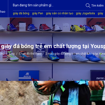
Tìm
kiếm
thao
giày đá bóng
giày Pan
giày sân cỏ nhân tạo
giày Jogarbola
giày
Mitre
giày Akka
quần áo bóng đá
giày Kamito
giày đá bóng trẻ em chất lượng tại Yous
 chủ
/
Blog
/
Chọn đồ thể thao
/
2 mẫu giày đá bóng trẻ em chất lượng tại Yous