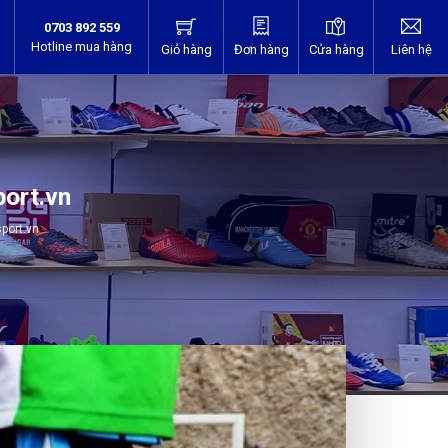
0703 892 559
Hotline mua hàng
Giỏ hàng
Đơn hàng
Cửa hàng
Liên hệ
port.vn
port.vn