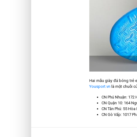
Hai mẫu giày đá bóng trẻ e
Yousport.vn
là một chuỗi củ
CN Phú Nhuận: 172 
CN Quận 10: 164 Ngu
CN Tân Phú: 55 Hòa 
CN Gò Vấp: 1017 Pha