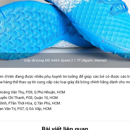
Giày đá bóng KID AKKA Speed 2.1 TF (Nguồn: Internet)
m ở trên đang được nhiều phụ huynh tin tưởng để giúp các bé có được các trả
a hàng thể thao uy tín cung cấp các loại giày đá bóng chính hãng dành cho mọi
Hoàng Văn Thụ, P.09, Q.Phú Nhuận, HCM.
yễn Chí Thanh, P.03, Quận 10, HCM.
Bình, P.Tân Thới Hòa, Q.Tân Phú, HCM.
n Văn Trị, P.07, Q.Gò Vấp, HCM.
Bài viết liên quan