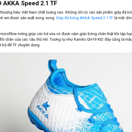
D AKKA Speed 2.1 TF
 thượng hiệu Việt Nam chất lượng cao. Không chỉ có các sản phẩm giày đá 
trẻ em được sản xuất song song.
Giày đá bóng AKKA Speed 2.1 TF
là một dòn
 microfiber mỏng giúp các bé vừa có được cảm giác bóng chân thật khi tập lu
ôi chân của các cầu thủ nhí. Tương tự như Kamito QH19 KID đây cũng là mẫ
i bộ đế TF chuyên dụng.