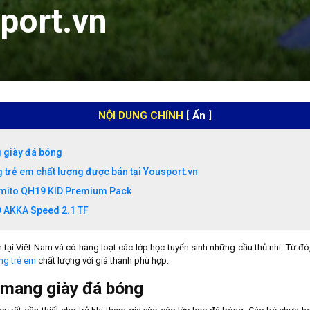
sport.vn
NỘI DUNG CHÍNH
[ Ẩn ]
g giày đá bóng
 trẻ em chất lượng được bán tại Yousport.vn
amito QH19 KID Premium Pack
D AKKA Speed 2.1 TF
n tại Việt Nam và có hàng loạt các lớp học tuyển sinh những cầu thủ nhí. Từ đó
ng trẻ em
chất lượng với giá thành phù hợp.
ẻ mang giày đá bóng