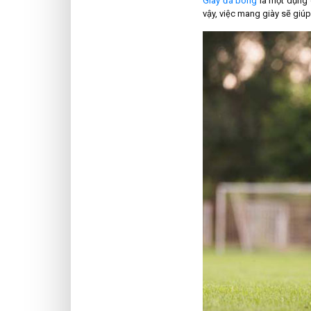
Giày đá bóng
là một dụng c
vậy, việc mang giày sẽ giú