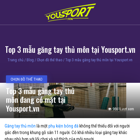
Top 3 mẫu găng tay thủ môn tại Yousport.vn
Trang chủ
/
Blog
/
Chọn đồ thể thao
/
Top 3 mẫu găng tay thủ môn tại Yousport.vn
CHỌN ĐỒ THỂ THAO
Top 3 mẫu găng tay thủ
môn đang có mặt tại
Yousport.vn
9861Lượt xem
Găng tay thủ môn
là một
phụ kiện bóng đá
không thể thiếu đối với người
gác đền trong khung gỗ sân 11 người. Có khá nhiều loại găng tay khác
nhau phù hợp với lối chơi và sở thích của mỗi người.