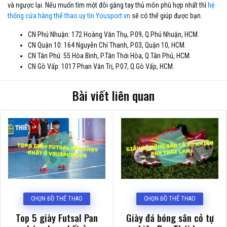
và ngược lại. Nếu muốn tìm một đôi găng tay thủ môn phù hợp nhất thì
hệ
thống cửa hàng thể thao uy tìn Yousport.vn
sẽ có thể giúp được bạn.
CN Phú Nhuận: 172 Hoàng Văn Thụ, P.09, Q.Phú Nhuận, HCM.
CN Quận 10: 164 Nguyễn Chí Thanh, P.03, Quận 10, HCM.
CN Tân Phú: 55 Hòa Bình, P.Tân Thới Hòa, Q.Tân Phú, HCM.
CN Gò Vấp: 1017 Phan Văn Trị, P.07, Q.Gò Vấp, HCM.
Bài viết liên quan
CHỌN ĐỒ THỂ THAO
CHỌN ĐỒ THỂ THAO
Top 5 giày Futsal Pan
Giày đá bóng sân cỏ tự