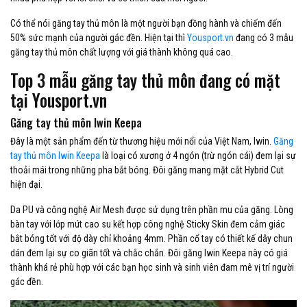
Có thể nói găng tay thủ môn là một người bạn đồng hành và chiếm đến
50% sức mạnh của người gác đền. Hiện tại thì
Yousport.vn
đang có 3 mẫu
găng tay thủ môn chất lượng với giá thành không quá cao.
Top 3 mẫu găng tay thủ môn đang có mặt
tại Yousport.vn
Găng tay thủ môn Iwin Keepa
Đây là một sản phẩm đến từ thương hiệu mới nổi của Việt Nam, Iwin.
Găng
tay thủ môn Iwin Keepa
là loại có xương ở 4 ngón (trừ ngón cái) đem lại sự
thoải mái trong những pha bắt bóng. Đôi găng mang mặt cắt Hybrid Cut
hiện đại.
Da PU và công nghệ Air Mesh được sử dụng trên phần mu của găng. Lòng
bàn tay với lớp mút cao su kết hợp công nghệ Sticky Skin đem cảm giác
bắt bóng tốt với độ dày chỉ khoảng 4mm. Phần cổ tay có thiết kế dây chun
dán đem lại sự co giãn tốt và chắc chắn. Đôi găng Iwin Keepa này có giá
thành khá rẻ phù hợp với các bạn học sinh và sinh viên đam mê vị trí người
gác đền.