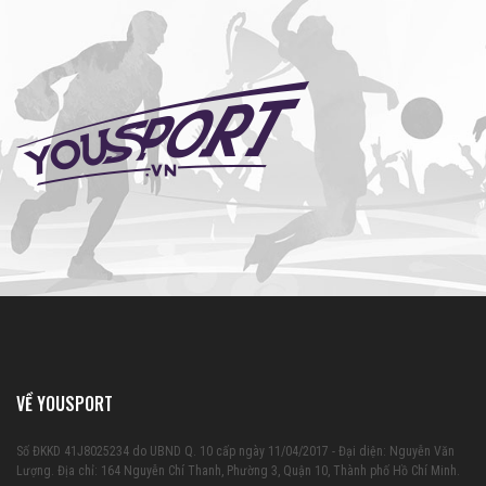
VỀ YOUSPORT
Số ĐKKD 41J8025234 do UBND Q. 10 cấp ngày 11/04/2017 - Đại diện: Nguyễn Văn
Lượng. Địa chỉ: 164 Nguyễn Chí Thanh, Phường 3, Quận 10, Thành phố Hồ Chí Minh.