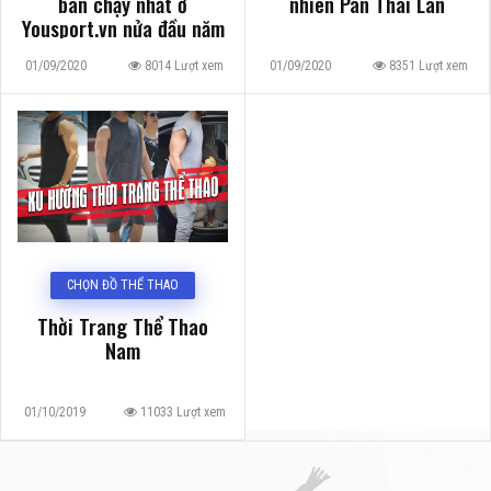
bán chạy nhất ở
nhiên Pan Thái Lan
Yousport.vn nửa đầu năm
2020
01/09/2020
8014 Lượt xem
01/09/2020
8351 Lượt xem
CHỌN ĐỒ THỂ THAO
Thời Trang Thể Thao
Nam
01/10/2019
11033 Lượt xem