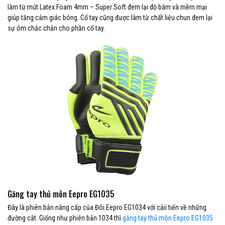
làm từ mút Latex Foam 4mm – Super Soft đem lại độ bám và mềm mại
giúp tăng cảm giác bóng. Cổ tay cũng được làm từ chất liệu chun đem lại
sự ôm chắc chắn cho phần cổ tay.
Găng tay thủ môn Eepro EG1035
Đây là phiên bản nâng cấp của Đôi Eepro EG1034 với cảii tiến về những
đường cắt. Giống như phiên bản 1034 thì
găng tay thủ môn Eepro EG1035