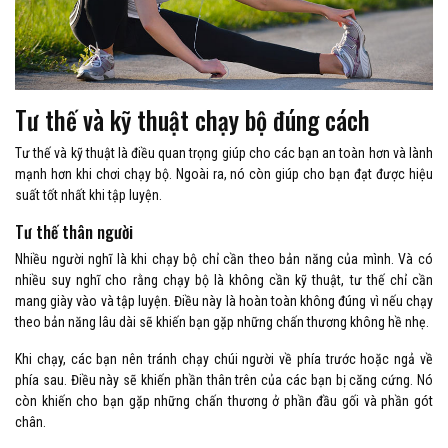
Tư thế và kỹ thuật chạy bộ đúng cách
Tư thế và kỹ thuật là điều quan trọng giúp cho các bạn an toàn hơn và lành
mạnh hơn khi chơi chạy bộ. Ngoài ra, nó còn giúp cho bạn đạt được hiệu
suất tốt nhất khi tập luyện.
Tư thế thân người
Nhiều người nghĩ là khi chạy bộ chỉ cần theo bản năng của mình. Và có
nhiều suy nghĩ cho rằng chạy bộ là không cần kỹ thuật, tư thế chỉ cần
mang giày vào và tập luyện. Điều này là hoàn toàn không đúng vì nếu chạy
theo bản năng lâu dài sẽ khiến bạn gặp những chấn thương không hề nhẹ.
Khi chạy, các bạn nên tránh chạy chúi người về phía trước hoặc ngả về
phía sau. Điều này sẽ khiến phần thân trên của các bạn bị căng cứng. Nó
còn khiến cho bạn gặp những chấn thương ở phần đầu gối và phần gót
chân.