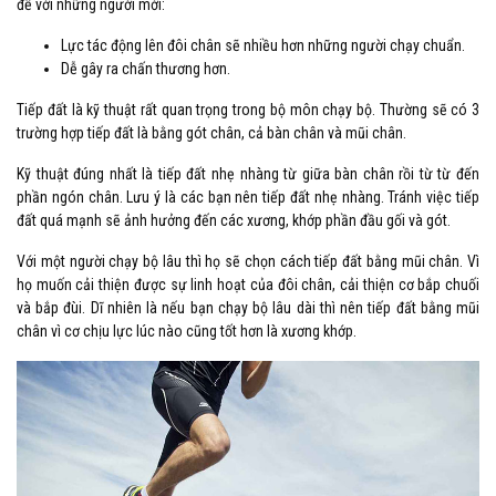
đề với những người mới:
Lực tác động lên đôi chân sẽ nhiều hơn những người chạy chuẩn.
Dễ gây ra chấn thương hơn.
Tiếp đất là kỹ thuật rất quan trọng trong bộ môn chạy bộ. Thường sẽ có 3
trường hợp tiếp đất là bằng gót chân, cả bàn chân và mũi chân.
Kỹ thuật đúng nhất là tiếp đất nhẹ nhàng từ giữa bàn chân rồi từ từ đến
phần ngón chân. Lưu ý là các bạn nên tiếp đất nhẹ nhàng. Tránh việc tiếp
đất quá mạnh sẽ ảnh hưởng đến các xương, khớp phần đầu gối và gót.
Với một người chạy bộ lâu thì họ sẽ chọn cách tiếp đất bằng mũi chân. Vì
họ muốn cải thiện được sự linh hoạt của đôi chân, cải thiện cơ bắp chuối
và bắp đùi. Dĩ nhiên là nếu bạn chạy bộ lâu dài thì nên tiếp đất bằng mũi
chân vì cơ chịu lực lúc nào cũng tốt hơn là xương khớp.