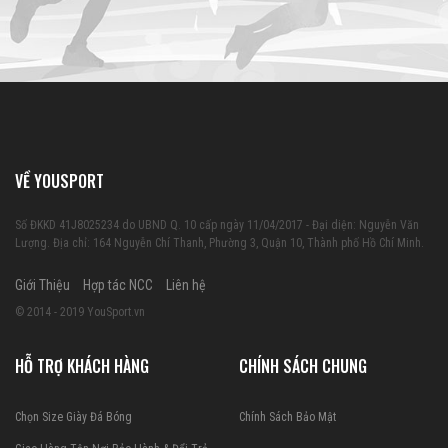
VỀ YOUSPORT
Số ĐKKD 41J8025234 do UBND Q. 10 cấp ngày 11/04/2017 - Đại diện: Nguyễn Văn
Lượng. Địa chỉ: 164 Nguyễn Chí Thanh, Phường 3, Quận 10, Thành phố Hồ Chí Minh.
Giới Thiệu
Hợp tác NCC
Liên hệ
© 2014 - 2019 YouSport.vn
HỖ TRỢ KHÁCH HÀNG
CHÍNH SÁCH CHUNG
Chọn Size Giày Đá Bóng
Chính Sách Bảo Mật