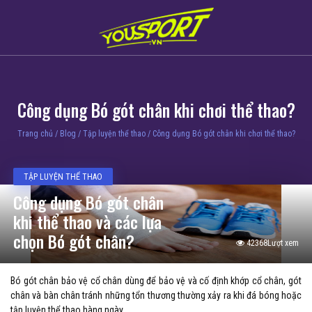
Công dụng Bó gót chân khi chơi thể thao?
Trang chủ
/
Blog
/
Tập luyện thể thao
/
Công dụng Bó gót chân khi chơi thể thao?
TẬP LUYỆN THỂ THAO
Công dụng Bó gót chân
khi thể thao và các lựa
chọn Bó gót chân?
42368Lượt xem
Bó gót chân bảo vệ cổ chân dùng để bảo vệ và cố định khớp cổ chân, gót
chân và bàn chân tránh những tổn thương thường xảy ra khi đá bóng hoặc
tập luyện thể thao hàng ngày.