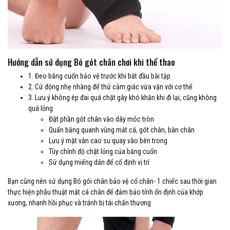
Hướng dẫn sử dụng Bó gót chân chơi khi thể thao
1. Đeo băng cuốn bảo vệ trước khi bắt đầu bài tập
2. Cử động nhẹ nhàng để thử cảm giác vừa vặn với cơ thể
3. Lưu ý không ép đai quá chặt gây khó khăn khi đi lại, cũng không
quá lỏng
Đặt phần gót chân vào dây móc tròn
Quấn băng quanh vùng mắt cá, gót chân, bàn chân
Lưu ý mặt vân cao su quay vào bên trong
Tùy chỉnh độ chặt lỏng của băng cuốn
Sử dụng miếng dán để cố định vị trí
Bạn cũng nên sử dụng Bó gói chân bảo vệ cổ chân- 1 chiếc sau thời gian
thực hiện phẫu thuật mắt cá chân để đảm bảo tính ổn định của khớp
xương, nhanh hồi phục và tránh bị tái chấn thương