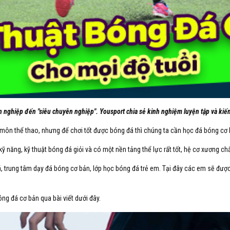
n nghiệp đến "siêu chuyên nghiệp". Yousport chia sẻ kinh nghiệm luyện tập và kiến
ôn thể thao, nhưng để chơi tốt được bóng đá thì chúng ta cần học đá bóng cơ
ăng, kỹ thuật bóng đá giỏi và có một nền tảng thể lực rất tốt, hệ cơ xương chắc 
 trung tâm dạy đá bóng cơ bản, lớp học bóng đá trẻ em. Tại đây các em sẽ đượ
ng đá cơ bản qua bài viết dưới đây.