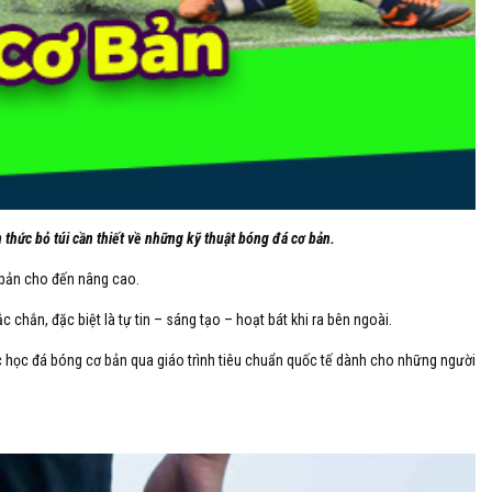
 thức bỏ túi cần thiết về những kỹ thuật bóng đá cơ bản.
 bản cho đến nâng cao.
chắn, đặc biệt là tự tin – sáng tạo – hoạt bát khi ra bên ngoài.
c học đá bóng cơ bản qua giáo trình tiêu chuẩn quốc tế dành cho những người