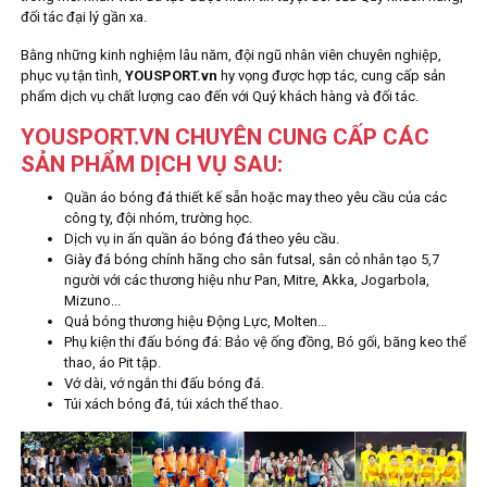
đối tác đại lý gần xa.
Bằng những kinh nghiệm lâu năm, đội ngũ nhân viên chuyên nghiệp,
phục vụ tận tình,
YOUSPORT.vn
hy vọng được hợp tác, cung cấp sản
phẩm dịch vụ chất lượng cao đến với Quý khách hàng và đối tác.
YOUSPORT.VN CHUYÊN CUNG CẤP CÁC
SẢN PHẨM DỊCH VỤ SAU:
Quần áo bóng đá thiết kế sẵn hoặc may theo yêu cầu của các
công ty, đội nhóm, trường học.
Dịch vụ in ấn quần áo bóng đá theo yêu cầu.
Giày đá bóng chính hãng cho sân futsal, sân cỏ nhân tạo 5,7
người với các thương hiệu như Pan, Mitre, Akka, Jogarbola,
Mizuno...
Quả bóng thương hiệu Động Lực, Molten…
Phụ kiện thi đấu bóng đá: Bảo vệ ống đồng, Bó gối, băng keo thể
thao, áo Pit tập.
Vớ dài, vớ ngắn thi đấu bóng đá.
Túi xách bóng đá, túi xách thể thao.