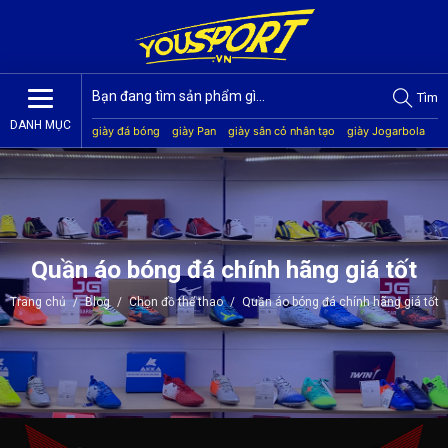
Tìm
DANH MỤC
giày đá bóng
giày Pan
giày sân cỏ nhân tạo
giày Jogarbola
giày Mitre
giày Akka
quần áo bóng đá
giày Kamito
Quần áo bóng đá chính hãng giá tốt
Trang chủ
/
Blog
/
Chọn đồ thể thao
/
Quần áo bóng đá chính hãng giá tốt