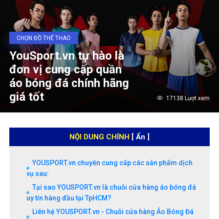
CHỌN ĐỒ THỂ THAO
YouSport.vn tự hào là
đơn vị cung cấp quần
áo bóng đá chính hãng
giá tốt
17138 Lượt xem
NỘI DUNG CHÍNH
[ Ẩn ]
YOUSPORT.vn chuyên cung cấp các sản phẩm dịch
vụ sau:
Tại sao YOUSPORT.vn là chuỗi cửa hàng áo bóng đá
uy tín hàng đầu tại TpHCM?
Liên hệ YOUSPORT.vn - Chuỗi cửa hàng Áo Bóng Đá