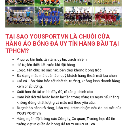
Đặt áo bóng đá cho công ty, trường học, đội nhóm (Nguồn: Internet)
TẠI SAO YOUSPORT.VN LÀ CHUỖI CỬA
HÀNG ÁO BÓNG ĐÁ UY TÍN HÀNG ĐẦU TẠI
TPHCM?
Phục vụ tận tình, tận tâm, uy tín, trách nhiệm
Hỗ trợ lên thiết kế trước khi đặt hàng.
Logo, tên chữ, số sắc nét, bền đẹp không bong tróc
Đa dạng mẫu mã quần áo, quỹ khách hàng thoải mái lựa chọn
Giá cả luôn đảm bảo tốt nhất thị trường, không kinh doanh hàng
kém chất lượng.
Xuất hơn đỏ tài chính đầy đủ, rõ ràng, chính xác.
Cam kết đổi trả hoặc hoàn lại tiền trong vòng 03 ngày nếu hàng
không đúng chất lượng và mẫu mã theo yêu cầu.
Được bảo hành rõ ràng, luôn chịu trách nhiệm nếu do sai sót của
YOUSPORT.vn
Hàng ngàn đội bóng các Công ty, Cơ quan, Trường học đã tin
tưởng đặt in quần áo bóng đá tại
YOUSPORT.vn