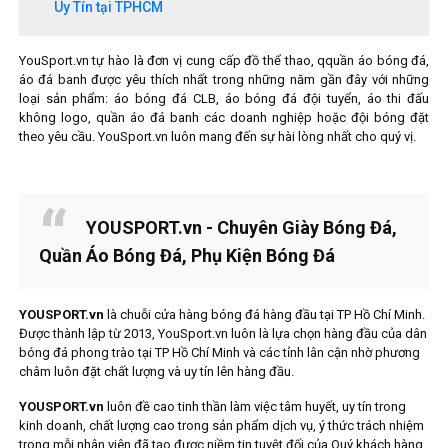
Uy Tín tại TPHCM
YouSport.vn tự hào là đơn vị cung cấp đồ thể thao, qquần áo bóng đá,
áo đá banh được yêu thích nhất trong những năm gần đây với những
loại sản phẩm: áo bóng đá CLB, áo bóng đá đội tuyển, áo thi đấu
không logo, quần áo đá banh các doanh nghiệp hoặc đội bóng đặt
theo yêu cầu. YouSport.vn luôn mang đến sự hài lòng nhất cho quý vị.
YOUSPORT.vn - Chuyên Giày Bóng Đá,
Quần Áo Bóng Đá, Phụ Kiện Bóng Đá
YOUSPORT.vn
là chuỗi cửa hàng bóng đá hàng đầu tại TP Hồ Chí Minh.
Được thành lập từ 2013, YouSport.vn luôn là lựa chọn hàng đầu của dân
bóng đá phong trào tại TP Hồ Chí Minh và các tỉnh lân cận nhờ phương
châm luôn đặt chất lượng và uy tín lên hàng đầu.
YOUSPORT.vn
luôn đề cao tinh thần làm việc tâm huyết, uy tín trong
kinh doanh, chất lượng cao trong sản phẩm dịch vụ, ý thức trách nhiệm
trong mỗi nhân viên đã tạo được niềm tin tuyệt đối của Quý khách hàng,