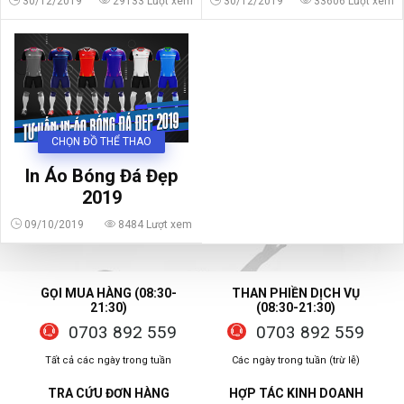
30/12/2019
29133 Lượt xem
30/12/2019
33606 Lượt xem
CHỌN ĐỒ THỂ THAO
In Áo Bóng Đá Đẹp
2019
09/10/2019
8484 Lượt xem
GỌI MUA HÀNG (08:30-
THAN PHIỀN DỊCH VỤ
21:30)
(08:30-21:30)
0703 892 559
0703 892 559
Tất cả các ngày trong tuần
Các ngày trong tuần (trừ lễ)
TRA CỨU ĐƠN HÀNG
HỢP TÁC KINH DOANH