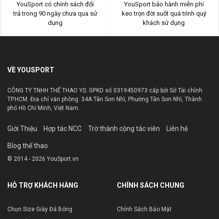
YouSport có chính sách đổi
YouSport bảo hành miễn phí
trả trong 90 ngày chưa qua sử
keo trọn đời suốt quá trình quý
dụng
khách sử dụng
VỀ YOUSPORT
CÔNG TY TNHH THỂ THAO YS. GPKD số 0319450973 cấp bởi Sở Tài chính
TP.HCM. Địa chỉ văn phòng: 34A Tân Sơn Nhì, Phường Tân Sơn Nhì, Thành
phố Hồ Chí Minh, Việt Nam.
Giới Thiệu
Hợp tác NCC
Trờ thành cộng tác viên
Liên hệ
Blog thể thao
© 2014 - 2026 YouSport.vn
HỖ TRỢ KHÁCH HÀNG
CHÍNH SÁCH CHUNG
Chọn Size Giày Đá Bóng
Chính Sách Bảo Mật