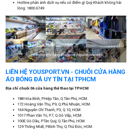
Hotline phản ánh dịch vụ nếu có điểm gì Quý Khách không hài
lòng: 1800.6749
Hệ thống cửa hàng YouSport (Nguồn: Internet)
LIÊN HỆ YOUSPORT.VN - CHUỖI CỬA HÀNG
ÁO BÓNG ĐÁ UY TÍN TẠI TPHCM
Địa chỉ chuỗi 06 cửa hàng thể thao tại TPHCM
188 Hòa Bình, P.Hiệp Tân, Q.Tân Phú, HCM.
172 Hoàng Văn Thụ, P.9, Q.Phú Nhuận, HCM.
164 Nguyễn Chí Thanh, P.3, Q.10, HCM.
1017 Phan Văn Trị, P.7, Q.Gò Vấp, HCM.
100E Gò Dầu, P.Tân Quý, Q.Tân Phú, HCM.
129 Thống Nhất, P.Bình Thọ, Q.Thủ Đức, HCM.