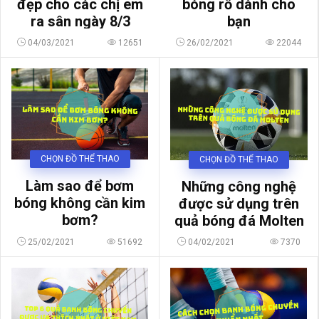
bóng rổ dành cho
đẹp cho các chị em
bạn
ra sân ngày 8/3
04/03/2021
12651
26/02/2021
22044
CHỌN ĐỒ THỂ THAO
CHỌN ĐỒ THỂ THAO
Làm sao để bơm
Những công nghệ
bóng không cần kim
được sử dụng trên
bơm?
quả bóng đá Molten
25/02/2021
51692
04/02/2021
7370