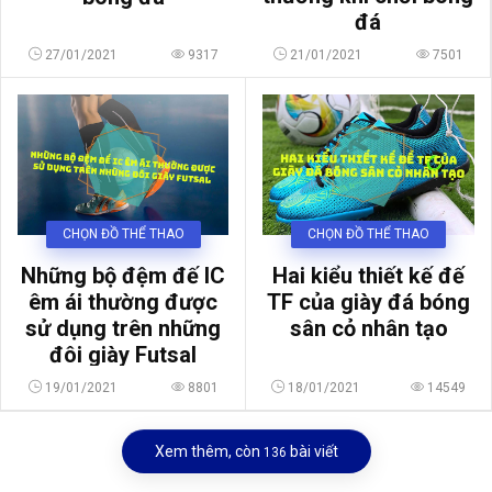
đá
27/01/2021
9317
21/01/2021
7501
CHỌN ĐỒ THỂ THAO
CHỌN ĐỒ THỂ THAO
Những bộ đệm đế IC
Hai kiểu thiết kế đế
êm ái thường được
TF của giày đá bóng
sử dụng trên những
sân cỏ nhân tạo
đôi giày Futsal
19/01/2021
8801
18/01/2021
14549
Xem thêm, còn
bài viết
136