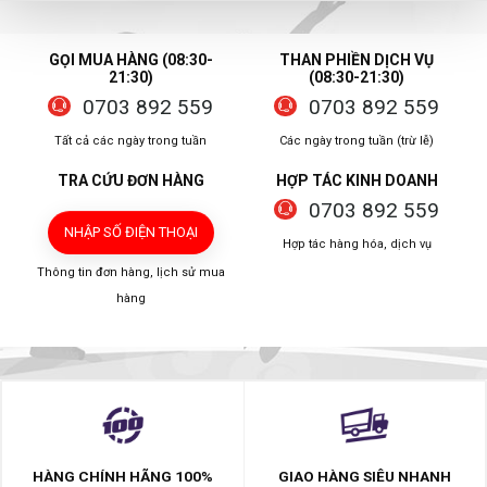
GỌI MUA HÀNG (08:30-
THAN PHIỀN DỊCH VỤ
21:30)
(08:30-21:30)
0703 892 559
0703 892 559
Tất cả các ngày trong tuần
Các ngày trong tuần (trừ lễ)
TRA CỨU ĐƠN HÀNG
HỢP TÁC KINH DOANH
0703 892 559
NHẬP SỐ ĐIỆN THOẠI
Hợp tác hàng hóa, dịch vụ
Thông tin đơn hàng, lịch sử mua
hàng
HÀNG CHÍNH HÃNG 100%
GIAO HÀNG SIÊU NHANH