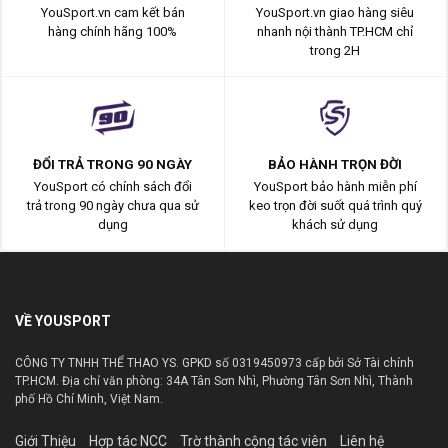
YouSport.vn cam kết bán
YouSport.vn giao hàng siêu
hàng chính hãng 100%
nhanh nội thành TP.HCM chỉ
trong 2H
ĐỔI TRẢ TRONG 90 NGÀY
BẢO HÀNH TRỌN ĐỜI
YouSport có chính sách đổi
YouSport bảo hành miễn phí
trả trong 90 ngày chưa qua sử
keo trọn đời suốt quá trình quý
dụng
khách sử dụng
VỀ YOUSPORT
CÔNG TY TNHH THỂ THAO YS. GPKD số 0319450973 cấp bởi Sở Tài chính
TP.HCM. Địa chỉ văn phòng: 34A Tân Sơn Nhì, Phường Tân Sơn Nhì, Thành
phố Hồ Chí Minh, Việt Nam.
Giới Thiệu
Hợp tác NCC
Trờ thành cộng tác viên
Liên hệ