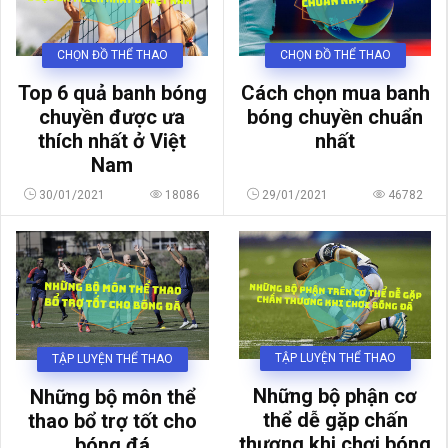
CHỌN ĐỒ THỂ THAO
CHỌN ĐỒ THỂ THAO
Top 6 quả banh bóng
Cách chọn mua banh
chuyền được ưa
bóng chuyền chuẩn
thích nhất ở Việt
nhất
Nam
30/01/2021
18086
29/01/2021
46782
TẬP LUYỆN THỂ THAO
TẬP LUYỆN THỂ THAO
Những bộ phận cơ
Những bộ môn thể
thể dễ gặp chấn
thao bổ trợ tốt cho
thương khi chơi bóng
bóng đá