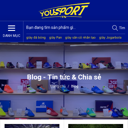
Tìm
DANH MỤC
giày đá bóng
giày Pan
giày sân cỏ nhân tạo
giày Jogarbola
giày Mitre
giày Akka
quần áo bóng đá
giày Kamito
Blog - Tin tức & Chia sẻ
Trang chủ
/
Blog