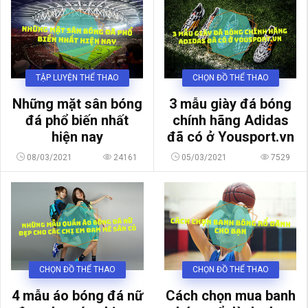
TẬP LUYỆN THỂ THAO
CHỌN ĐỒ THỂ THAO
Những mặt sân bóng
3 mẫu giày đá bóng
đá phổ biến nhất
chính hãng Adidas
hiện nay
đã có ở Yousport.vn
08/03/2021
24161
05/03/2021
7529
CHỌN ĐỒ THỂ THAO
CHỌN ĐỒ THỂ THAO
Cách chọn mua banh
4 mẫu áo bóng đá nữ