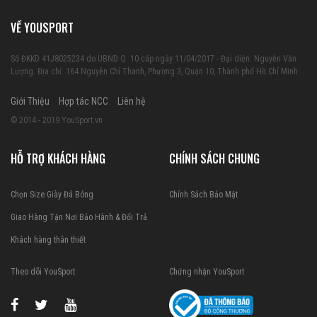
VỀ YOUSPORT
Số ĐKKD 41J8025234 do UBND Q. 10 cấp ngày 11/04/2017 - Đại diện: Nguyễn Văn
Lượng. Địa chỉ: 164 Nguyễn Chí Thanh, Phường 3, Quận 10, Thành phố Hồ Chí Minh.
Giới Thiệu
Hợp tác NCC
Liên hệ
© 2014 - 2019 YouSport.vn
HỖ TRỢ KHÁCH HÀNG
CHÍNH SÁCH CHUNG
Chọn Size Giày Đá Bóng
Chính Sách Bảo Mật
Giao Hàng Tận Nơi
Bảo Hành & Đổi Trả
Khách hàng thân thiết
Theo dõi YouSport
Chứng nhận YouSport