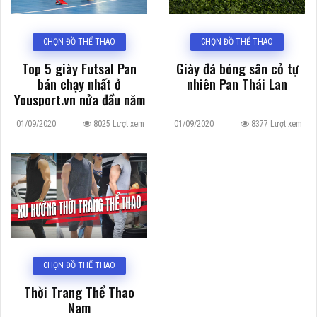
CHỌN ĐỒ THỂ THAO
CHỌN ĐỒ THỂ THAO
Top 5 giày Futsal Pan
Giày đá bóng sân cỏ tự
bán chạy nhất ở
nhiên Pan Thái Lan
Yousport.vn nửa đầu năm
2020
01/09/2020
8025 Lượt xem
01/09/2020
8377 Lượt xem
CHỌN ĐỒ THỂ THAO
Thời Trang Thể Thao
Nam