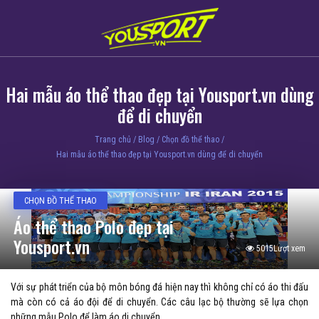
Hai mẫu áo thể thao đẹp tại Yousport.vn dùng
để di chuyển
Trang chủ
/
Blog
/
Chọn đồ thể thao
/
Hai mẫu áo thể thao đẹp tại Yousport.vn dùng để di chuyển
CHỌN ĐỒ THỂ THAO
Áo thể thao Polo đẹp tại
Yousport.vn
5015Lượt xem
Với sự phát triển của bộ môn bóng đá hiện nay thì không chỉ có áo thi đấu
mà còn có cả áo đội để di chuyển. Các câu lạc bộ thường sẽ lựa chọn
những mẫu Polo để làm áo di chuyển.